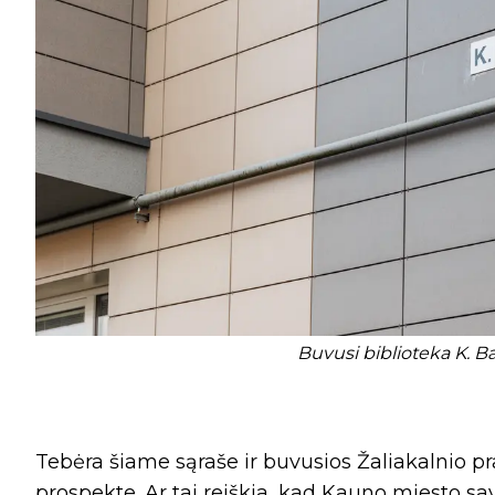
Buvusi biblioteka K. Ba
Tebėra šiame sąraše ir buvusios Žaliakalnio 
prospekte. Ar tai reiškia, kad Kauno miesto s