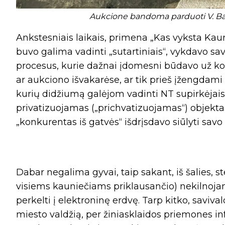
Aukcione bandoma parduoti V. Bace
Ankstesniais laikais, primena „Kas vyksta Kaun
buvo galima vadinti „sutartiniais“, vykdavo sav
procesus, kurie dažnai įdomesni būdavo už kok
ar aukciono išvakarėse, ar tik prieš įžengdami 
kurių didžiumą galėjom vadinti NT supirkėjais,
privatizuojamas („prichvatizuojamas“) objektas
„konkurentas iš gatvės“ išdrįsdavo siūlyti savo
Dabar negalima gyvai, taip sakant, iš šalies, s
visiems kauniečiams priklausančio) nekilnoja
perkelti į elektroninę erdvę. Tarp kitko, saviv
miesto valdžią, per žiniasklaidos priemones i