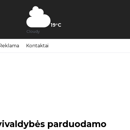
19
°C
Cloudy
Reklama
Kontaktai
vivaldybės parduodamo