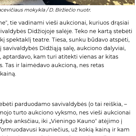
vičiaus mokykla / D. Biržiečio nuotr.
e“, tie vadinami vieši aukcionai, kuriuos drąsiai
ivaldybės Didžiojoje salėje. Teko ne kartą stebėti
į spektaklį teatre. Tiesa, sunku būdavo atspėti,
į savivaldybės Didžiąją salę, aukciono dalyviai,
 aptardavo, kam turi atitekti vienas ar kitas
. Tas ir laimėdavo aukcioną, nes retas
 kainą.
tebėti parduodamo savivaldybės (o tai reiškia, –
mojo turto aukciono vyksmo, nes vieši aukcionai
aldybė anksčiau, iki „Vieningo Kauno“ atėjimo į
nformuodavusi kauniečius, už kokią kainą ir kam