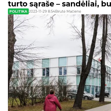
turto sąraše – sandėliai, b
POLITIKA
2023-11-29 8:54
Birutė Mačienė