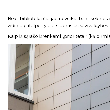
Beje, biblioteka čia jau neveikia bent keleriu
židinio patalpos yra atsidūrusios savivaldybė
Kaip iš sąrašo išrenkami „prioritetai“ (ką pirmi