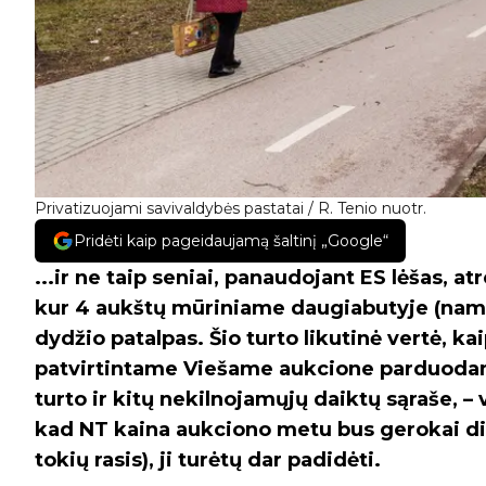
Privatizuojami savivaldybės pastatai / R. Tenio nuotr.
Pridėti kaip pageidaujamą šaltinį „Google“
...ir ne taip seniai, panaudojant ES lėšas, 
kur 4 aukštų mūriniame daugiabutyje (namo
dydžio patalpas. Šio turto likutinė vertė, ka
patvirtintame Viešame aukcione parduoda
turto ir kitų nekilnojamųjų daiktų sąraše, –
kad NT kaina aukciono metu bus gerokai did
tokių rasis), ji turėtų dar padidėti.