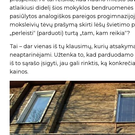
atlaikiusi didelį šios mokyklos bendruomenės 
pasiūlytos analogiškos pareigos progimnazijoj
moksleivių tėvų prašymą skirti lėšų švietimo
„perleisti“ (parduoti) turtą „tam, kam reikia“?
Tai – dar vienas iš tų klausimų, kurių atsakym
neaptarinėjami. Užtenka to, kad parduodamo N
iš to sąrašo įsigyti, jau gali rinktis, ką konkreč
kainos.