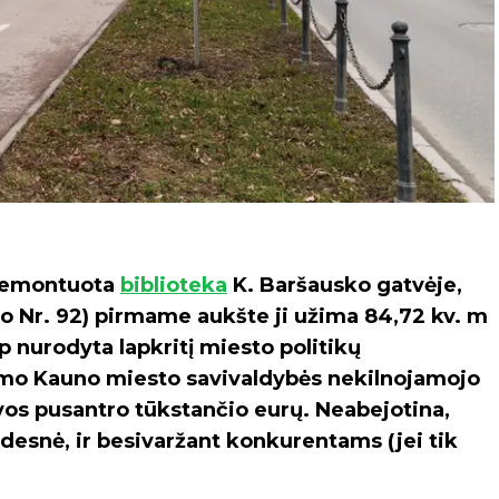
atremontuota
biblioteka
K. Baršausko gatvėje,
 Nr. 92) pirmame aukšte ji užima 84,72 kv. m
ip nurodyta lapkritį miesto politikų
mo Kauno miesto savivaldybės nekilnojamojo
 vos pusantro tūkstančio eurų. Neabejotina,
esnė, ir besivaržant konkurentams (jei tik