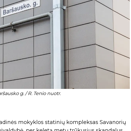
ršausko g. / R. Tenio nuotr.
pradinės mokyklos statinių kompleksas Savanorių
avivaldybė, per keletą metų trūkusius skandalus