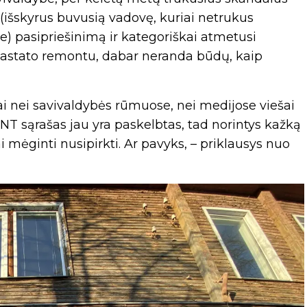
(išskyrus buvusią vadovę, kuriai netrukus
e) pasipriešinimą ir kategoriškai atmetusi
 pastato remontu, dabar neranda būdų, kaip
ai nei savivaldybės rūmuose, nei medijose viešai
T sąrašas jau yra paskelbtas, tad norintys kažką
iai mėginti nusipirkti. Ar pavyks, – priklausys nuo