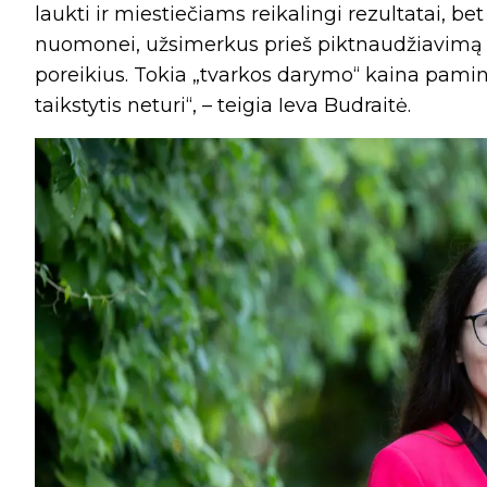
laukti ir miestiečiams reikalingi rezultatai, 
nuomonei, užsimerkus prieš piktnaudžiavimą 
poreikius. Tokia „tvarkos darymo“ kaina pamin
taikstytis neturi“, – teigia Ieva Budraitė.