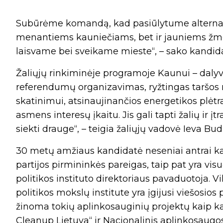
Subūrėme komandą, kad pasiūlytume alternaty
menantiems kauniečiams, bet ir jauniems žmonė
laisvame bei sveikame mieste“, – sako kandid
Žaliųjų rinkiminėje programoje Kaunui – dalyv
referendumų organizavimas, ryžtingas taršos
skatinimui, atsinaujinančios energetikos plėtr
asmens interesų įkaitu. Jis gali tapti žalių ir 
siekti drauge“, – teigia žaliųjų vadovė Ieva Budr
30 metų amžiaus kandidatė neseniai antrai kad
partijos pirmininkės pareigas, taip pat yra vi
politikos instituto direktoriaus pavaduotoja. Vi
politikos mokslų institute yra įgijusi viešosios 
žinoma tokių aplinkosauginių projektų kaip ka
Cleanup Lietuva“ ir Nacionalinis aplinkosaugo