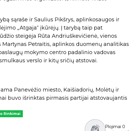
bą sąraše ir Saulius Pikšrys, aplinkosaugos ir
ėjimo „Atgaja“ įkūrėjų. Į tarybą taip pat
džio steigėja Rūta Andriuškevičienė, vienos
s Martynas Petraitis, aplinkos duomenų analitikas
r paslaugų mokymo centro padalinio vadovas
mulkaus verslo ir kitų sričių atstovai.
ujama Panevėžio miesto, Kaišiadorių, Molėtų ir
ai buvo išrinktas pirmasis partijai atstovaujantis
o Rinkimai
Plojimai
0