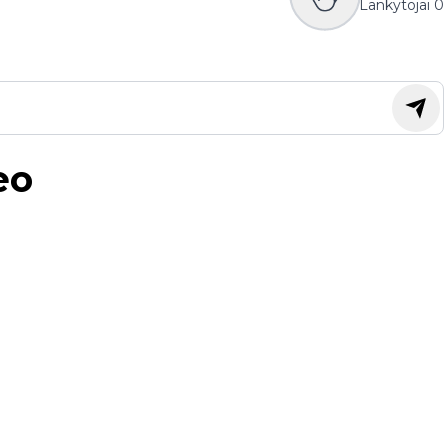
Lankytojai
0
eo