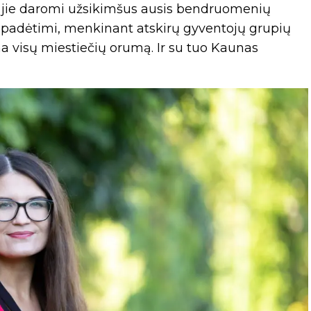
bet jie daromi užsikimšus ausis bendruomenių
padėtimi, menkinant atskirų gyventojų grupių
a visų miestiečių orumą. Ir su tuo Kaunas