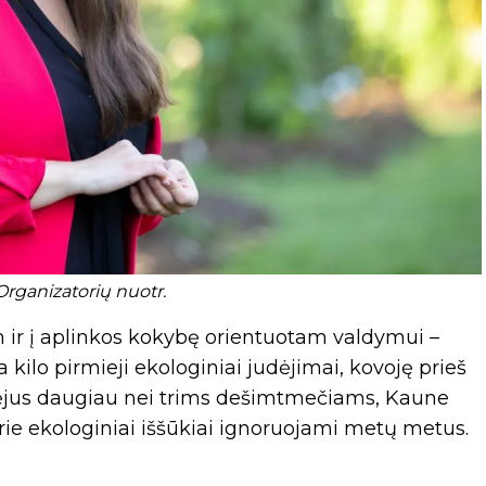
Organizatorių nuotr.
 ir į aplinkos kokybę orientuotam valdymui –
ia kilo pirmieji ekologiniai judėjimai, kovoję prieš
raėjus daugiau nei trims dešimtmečiams, Kaune
rie ekologiniai iššūkiai ignoruojami metų metus.