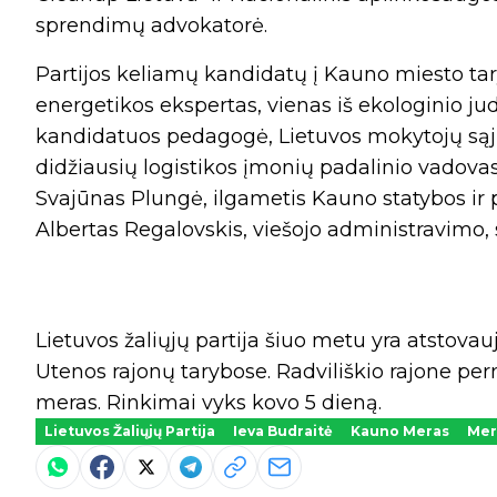
sprendimų advokatorė.
Partijos keliamų kandidatų į Kauno miesto tary
energetikos ekspertas, vienas iš ekologinio jud
kandidatuos pedagogė, Lietuvos mokytojų sąjū
didžiausių logistikos įmonių padalinio vadova
Svajūnas Plungė, ilgametis Kauno statybos i
Albertas Regalovskis, viešojo administravimo, s
Lietuvos žaliųjų partija šiuo metu yra atstova
Utenos rajonų tarybose. Radviliškio rajone pern
meras. Rinkimai vyks kovo 5 dieną.
Lietuvos Žaliųjų Partija
Ieva Budraitė
Kauno Meras
Mer