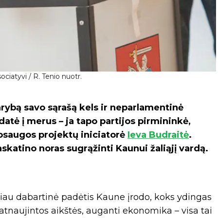
ociatyvi / R. Tenio nuotr.
rybą savo sąrašą kels ir neparlamentinė
datė į merus – ja tapo partijos pirmininkė,
nkosaugos projektų iniciatorė
Ieva Budraitė
.
skatino noras sugrąžinti Kaunui žaliąjį vardą.
čiau dabartinė padėtis Kaune įrodo, koks ydingas
 atnaujintos aikštės, auganti ekonomika – visa tai