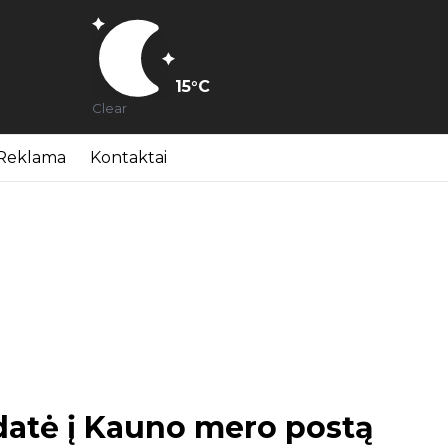
15
°C
Clear
Reklama
Kontaktai
datė į Kauno mero postą