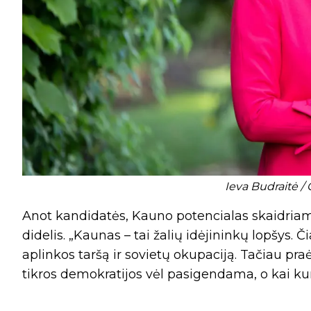
Ieva Budraitė / 
Anot kandidatės, Kauno potencialas skaidriam
didelis. „Kaunas – tai žalių idėjininkų lopšys. Č
aplinkos taršą ir sovietų okupaciją. Tačiau p
tikros demokratijos vėl pasigendama, o kai ku