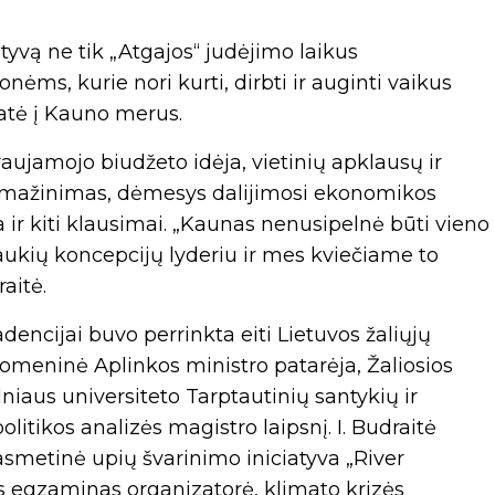
vą ne tik „Atgajos“ judėjimo laikus
ms, kurie nori kurti, dirbti ir auginti vaikus
atė į Kauno merus.
aujamojo biudžeto idėja, vietinių apklausų ir
 mažinimas, dėmesys dalijimosi ekonomikos
a ir kiti klausimai. „Kaunas nenusipelnė būti vieno
įtraukių koncepcijų lyderiu ir mes kviečiame to
aitė.
encijai buvo perrinkta eiti Lietuvos žaliųjų
suomeninė Aplinkos ministro patarėja, Žaliosios
lniaus universiteto Tarptautinių santykių ir
politikos analizės magistro laipsnį. I. Budraitė
smetinė upių švarinimo iniciatyva „River
s egzaminas organizatorė, klimato krizės