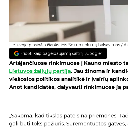
Lietuvoje prasidėjo išankstinis Seimo rinkimų balsavimas / As
Pridėti kaip pageidaujamą šaltinį „Google“
Artėjančiuose rinkimuose į Kauno miesto ta
Lietuvos žaliųjų partija
. Jau žinoma ir kandi
viešosios politikos analitikė ir įvairių apli
Anot kandidatės, dalyvauti rinkimuose ją pa
„Sakoma, kad tikslas pateisina priemones. Ta
gali būti toks požiūris. Suremontuotos gatvės,