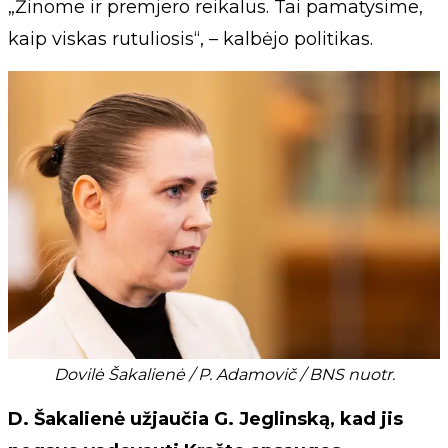
„Žinome ir premjero reikalus. Tai pamatysime,
kaip viskas rutuliosis“, – kalbėjo politikas.
Dovilė Šakalienė / P. Adamovič / BNS nuotr.
D. Šakalienė užjaučia G. Jeglinską, kad jis