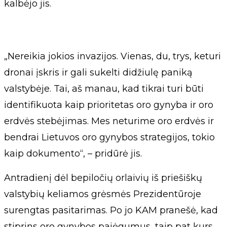
kalbėjo jis.
„Nereikia jokios invazijos. Vienas, du, trys, keturi
dronai įskris ir gali sukelti didžiulę paniką
valstybėje. Tai, aš manau, kad tikrai turi būti
identifikuota kaip prioritetas oro gynyba ir oro
erdvės stebėjimas. Mes neturime oro erdvės ir
bendrai Lietuvos oro gynybos strategijos, tokio
kaip dokumento“, – pridūrė jis.
Antradienį dėl bepiločių orlaivių iš priešiškų
valstybių keliamos grėsmės Prezidentūroje
surengtas pasitarimas. Po jo KAM pranešė, kad
stiprins oro gynybos pajėgumus, taip pat kurs