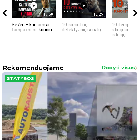
17:50
12:25
Se7en – kai tamsa
10 įsimintinų
10 įtemptų, k
tampa meno kūriniu
detektyvinių serialų
stingdančių k
istorijų
Rekomenduojame
Rodyti visus
STATYBOS