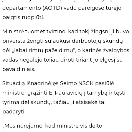
departamento (AOTD) vado pareigose turėjo
baigtis rugpjūtį.
Ministrė tuomet tvirtino, kad tokį žingsnį ji buvo
priversta žengti sulaukusi darbuotojų skundų
dėl „labai rimtų pažeidimų“, o karinės žvalgybos
vadas negalėjo toliau dirbti tiriant jo elgesį su
pavaldiniais.
Situaciją išnagrinėjęs Seimo NSGK pasiūlė
ministrei grąžinti E. Paulavičių į tarnybą ir tęsti
tyrimą dėl skundų, tačiau ji atsisakė tai
padaryti.
„Mes norėjome, kad ministrė vis dėlto