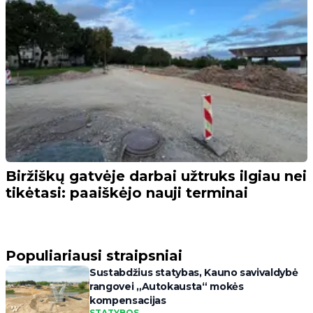
Biržiškų gatvėje darbai užtruks ilgiau nei
tikėtasi: paaiškėjo nauji terminai
Populiariausi straipsniai
Sustabdžius statybas, Kauno savivaldybė
rangovei „Autokausta“ mokės
kompensacijas
STATYBOS