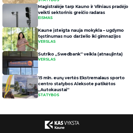
Magistralėje tarp Kauno ir Vilniaus pradėjo
veikti sektorinis greičio radaras
EISMAS
Kaune įsteigta nauja mokykla – ugdymo
tęstinumas nuo darželio iki gimnazijos
VERSLAS
Sutriko „Swedbank“ veikla (atnaujinta)
VERSLAS
15 mln. eurų vertės Ekstremalaus sporto
centro statybos Aleksote patikėtos
„Autokaustai“
STATYBOS