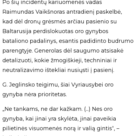
Po šių incidentų kariuomenės vadas
Raimundas Vaikšnoras antradienį paskelbė,
kad dėl dronų grėsmės arčiau pasienio su
Baltarusija perdislokuotas oro gynybos
bataliono padalinys, esantis padidinto budrumo
parengtyje. Generolas dėl saugumo atsisakė
detalizuoti, kokie žmogiškieji, techniniai ir
neutralizavimo ištekliai nusiųsti į pasienį.
G. Jeglinsko teigimu, šiai Vyriausybei oro
gynyba nėra prioritetas.
„Ne tankams, ne dar kažkam. (...) Nes oro
gynyba, kai jinai yra skylėta, jinai paveikia
pilietinės visuomenės norą ir valią gintis“, –