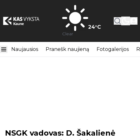
24
°C
Clear
Naujausios
Pranešk naujieną
Fotogalerijos
R
NSGK vadovas: D. Šakalienė