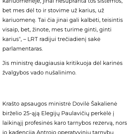
kariuomenėje, jinai nesupranta tos sistemos,
bet mes dėl to ir stovime už karius, už
kariuomenę. Tai čia jinai gali kalbėti, teisintis
visaip, bet, žinote, mes turime ginti, ginti
karius“, – LRT radijui trečiadienį sakė
parlamentaras.
Jis ministrę daugiausia kritikuoja dėl karinės
žvalgybos vado nušalinimo.
Krašto apsaugos ministrė Dovilė Šakalienė
birželio 25-ąją Elegijų Paulavičių perkėlė į
laikinąjį profesinės karo tarnybos rezervą, nors
jo kadencija Antrojo operatyvinių tarnybų