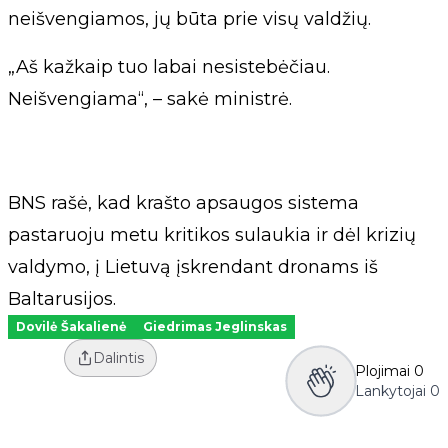
neišvengiamos, jų būta prie visų valdžių.
„Aš kažkaip tuo labai nesistebėčiau.
Neišvengiama“, – sakė ministrė.
BNS rašė, kad krašto apsaugos sistema
pastaruoju metu kritikos sulaukia ir dėl krizių
valdymo, į Lietuvą įskrendant dronams iš
Baltarusijos.
Dovilė Šakalienė
Giedrimas Jeglinskas
Dalintis
Plojimai
0
Lankytojai
0