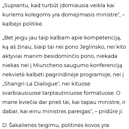
„Suprantu, kad turbūt įdomiausia veikla kai
kuriems kolegoms yra domėjimasis ministre“, –
kalbėjo politikė.
„Bet jeigu jau taip kalbam apie kompetenciją,
ką aš žinau, šiaip tai nei pono Jeglinsko, nei kito
aktyviai manim besidominčio pono, niekada
niekas nei į Miuncheno saugumo konferenciją
nekvietė kalbėti pagrindinėje programoje, nei į
„Shangri-La Dialogue“, nei kituose
svarbiausiuose tarptautiniuose formatuose. O
mane kviečia dar prieš tai, kai tapau ministre, ir
dabar, kai einu ministrės pareigas“, – pridūrė ji.
D. Šakalienės teigimu, politinės kovos yra