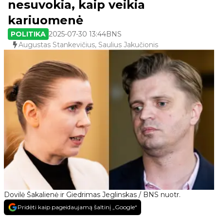
nesuvokia, kaip veikia
kariuomenė
POLITIKA
2025-07-30 13:44
BNS
Augustas Stankevičius, Saulius Jakučionis
Dovilė Šakalienė ir Giedrimas Jeglinskas / BNS nuotr.
Pridėti kaip pageidaujamą šaltinį „Google“