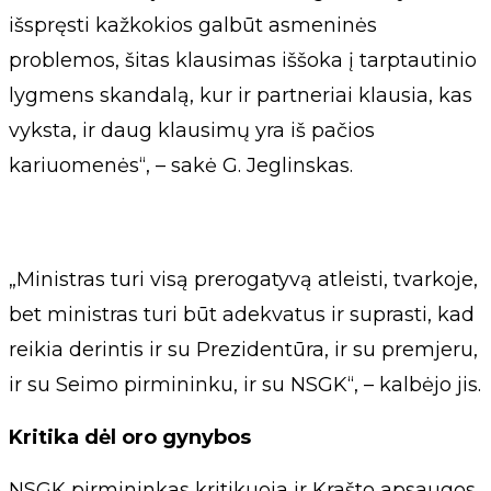
išspręsti kažkokios galbūt asmeninės
problemos, šitas klausimas iššoka į tarptautinio
lygmens skandalą, kur ir partneriai klausia, kas
vyksta, ir daug klausimų yra iš pačios
kariuomenės“, – sakė G. Jeglinskas.
„Ministras turi visą prerogatyvą atleisti, tvarkoje,
bet ministras turi būt adekvatus ir suprasti, kad
reikia derintis ir su Prezidentūra, ir su premjeru,
ir su Seimo pirmininku, ir su NSGK“, – kalbėjo jis.
Kritika dėl oro gynybos
NSGK pirmininkas kritikuoja ir Krašto apsaugos