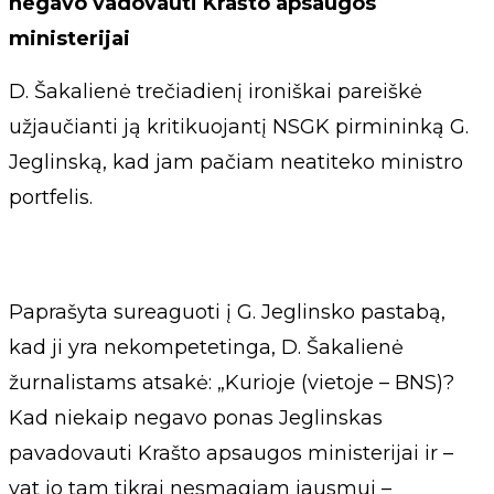
negavo vadovauti Krašto apsaugos
ministerijai
D. Šakalienė trečiadienį ironiškai pareiškė
užjaučianti ją kritikuojantį NSGK pirmininką G.
Jeglinską, kad jam pačiam neatiteko ministro
portfelis.
Paprašyta sureaguoti į G. Jeglinsko pastabą,
kad ji yra nekompetetinga, D. Šakalienė
žurnalistams atsakė: „Kurioje (vietoje – BNS)?
Kad niekaip negavo ponas Jeglinskas
pavadovauti Krašto apsaugos ministerijai ir –
vat jo tam tikrai nesmagiam jausmui –