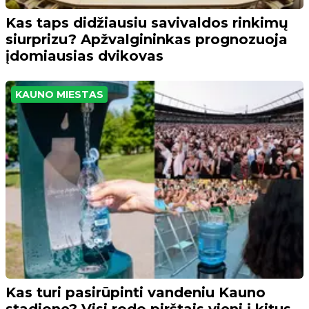
Kas taps didžiausiu savivaldos rinkimų
siurprizu? Apžvalgininkas prognozuoja
įdomiausias dvikovas
KAUNO MIESTAS
Kas turi pasirūpinti vandeniu Kauno
stadione? Visi rodo pirštais vieni į kitus,