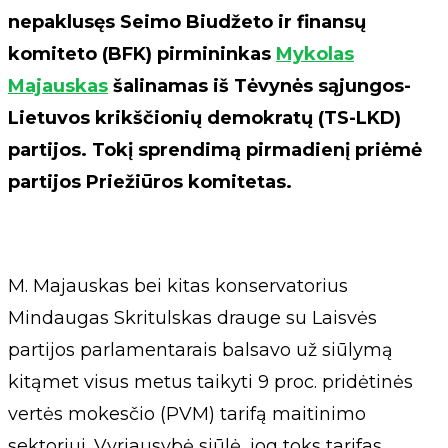
nepaklusęs Seimo Biudžeto ir finansų
komiteto (BFK) pirmininkas
Mykolas
Majauskas
šalinamas iš Tėvynės sąjungos-
Lietuvos krikščionių demokratų (TS-LKD)
partijos. Tokį sprendimą pirmadienį priėmė
partijos Priežiūros komitetas.
M. Majauskas bei kitas konservatorius
Mindaugas Skritulskas drauge su Laisvės
partijos parlamentarais balsavo už siūlymą
kitąmet visus metus taikyti 9 proc. pridėtinės
vertės mokesčio (PVM) tarifą maitinimo
sektoriui. Vyriausybė siūlė, jog toks tarifas