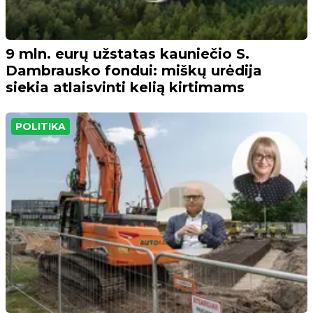
9 mln. eurų užstatas kauniečio S.
Dambrausko fondui: miškų urėdija
siekia atlaisvinti kelią kirtimams
POLITIKA