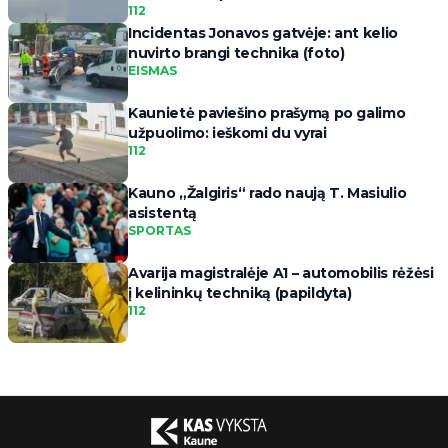
112
Incidentas Jonavos gatvėje: ant kelio
nuvirto brangi technika (foto)
EISMAS
Kaunietė paviešino prašymą po galimo
užpuolimo: ieškomi du vyrai
112
Kauno „Žalgiris“ rado naują T. Masiulio
asistentą
SPORTAS
Avarija magistralėje A1 – automobilis rėžėsi
į kelininkų techniką (papildyta)
112