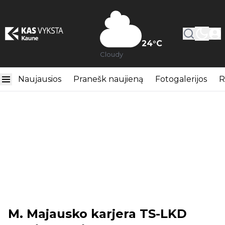
24
°C
Cloudy
Naujausios
Pranešk naujieną
Fotogalerijos
R
M. Majausko karjera TS-LKD