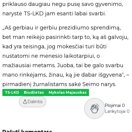
priklauso daugiau negu pusę savo gyvenimo,
narystė TS-LKD jam esanti labai svarbi.
„Aš gerbiau ir gerbiu prezidiumo sprendimą,
bet man reikėjo pasirinkti tarp to, ką aš galvoju,
kad yra teisinga, jog mokesčiai turi būti
nustatomi ne mėnesio laikotarpiui, o
mažiausiai metams. Juoba, tai be galo svarbu
mano rinkėjams, žinau, ką jie dabar išgyvena“, –
pirmadienį žurnalistams sakė Seimo narys.
TS-LKD
Biudžetas
Mykolas Majauskas
Dalintis
Plojimai
0
Lankytojai
0
Rašyti komentarą