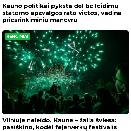
Kauno politikai pyksta dėl be leidimų
statomo apžvalgos rato vietos, vadina
priešrinkiminiu manevru
RENGINIAI
Vilniuje neleido, Kaune – žalia šviesa:
paaiškino, kodėl fejerverkų festivalis