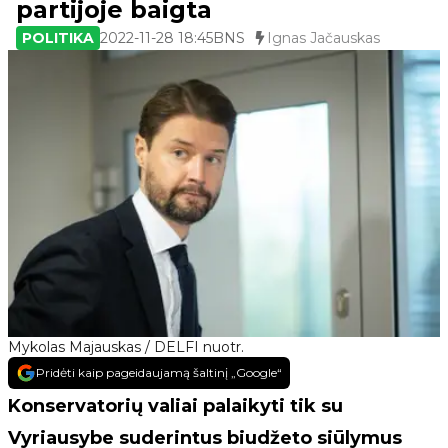
partijoje baigta
POLITIKA
2022-11-28 18:45
BNS
Ignas Jačauskas
Mykolas Majauskas / DELFI nuotr.
Pridėti kaip pageidaujamą šaltinį „Google“
Konservatorių valiai palaikyti tik su
Vyriausybe suderintus biudžeto siūlymus