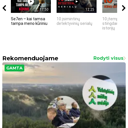
17:50
12:25
Se7en – kai tamsa
10 įsimintinų
10 įtemptų, k
tampa meno kūriniu
detektyvinių serialų
stingdančių k
istorijų
Rekomenduojame
Rodyti visus
GAMTA