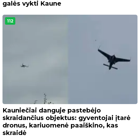
galės vykti Kaune
112
Kauniečiai danguje pastebėjo
skraidančius objektus: gyventojai įtarė
dronus, kariuomenė paaiškino, kas
skraidė