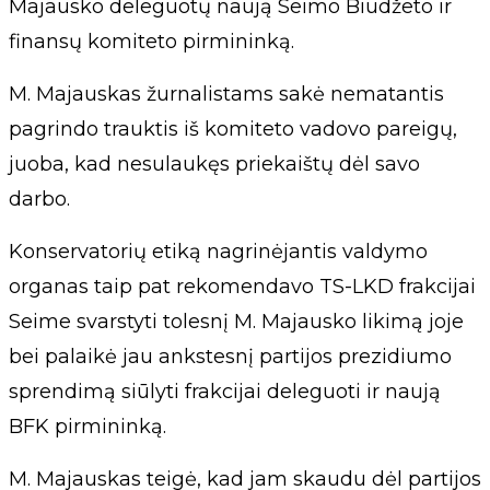
Majausko deleguotų naują Seimo Biudžeto ir
finansų komiteto pirmininką.
M. Majauskas žurnalistams sakė nematantis
pagrindo trauktis iš komiteto vadovo pareigų,
juoba, kad nesulaukęs priekaištų dėl savo
darbo.
Konservatorių etiką nagrinėjantis valdymo
organas taip pat rekomendavo TS-LKD frakcijai
Seime svarstyti tolesnį M. Majausko likimą joje
bei palaikė jau ankstesnį partijos prezidiumo
sprendimą siūlyti frakcijai deleguoti ir naują
BFK pirmininką.
M. Majauskas teigė, kad jam skaudu dėl partijos