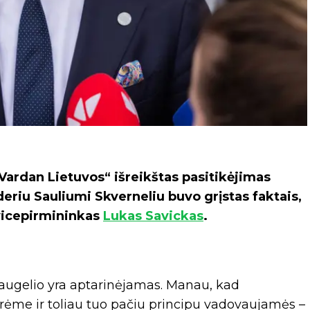
ardan Lietuvos“ išreikštas pasitikėjimas
eriu Sauliumi Skverneliu buvo grįstas faktais,
 vicepirmininkas
Lukas Savickas
.
daugelio yra aptarinėjamas. Manau, kad
rėme ir toliau tuo pačiu principu vadovaujamės –