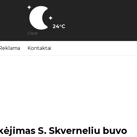
24
°C
Clear
Reklama
Kontaktai
ikėjimas S. Skverneliu buvo