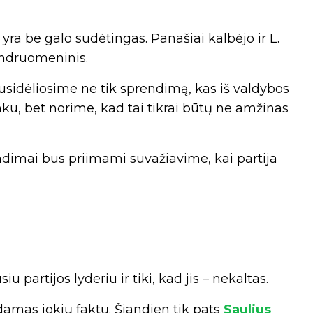
 yra be galo sudėtingas. Panašiai kalbėjo ir L.
endruomeninis.
usidėliosime ne tik sprendimą, kas iš valdybos
nku, bet norime, kad tai tikrai būtų ne amžinas
dimai bus priimami suvažiavime, kai partija
iu partijos lyderiu ir tiki, kad jis – nekaltas.
amas jokių faktų. Šiandien tik pats
Saulius