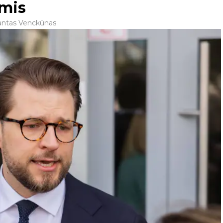
omis
mantas Venckūnas