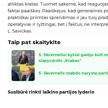
atliktas kratas. Tuomet sakėme, kad reaguojame 
faktai paaiškės. Paaiškėjus, kad generalinės p
praktiškai priimtas sprendimas ir jau tuoj pr
operatyviai ir ryžtingai, bet į faktus, ne inter
L. Savickas.
Taip pat skaitykite
S. Skverneliui kyšiai galėjo būti 
slapyvardis „Krabas“
S. Skvernelis stabdo narystę parti
Susibūrė rinkti laikino partijos lyderio