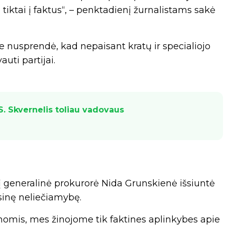
tiktai į faktus“, – penktadienį žurnalistams sakė
 nusprendė, kad nepaisant kratų ir specialiojo
auti partijai.
. Skvernelis toliau vadovaus
enį generalinė prokurorė Nida Grunskienė išsiuntė
sinę neliečiamybę.
nomis, mes žinojome tik faktines aplinkybes apie