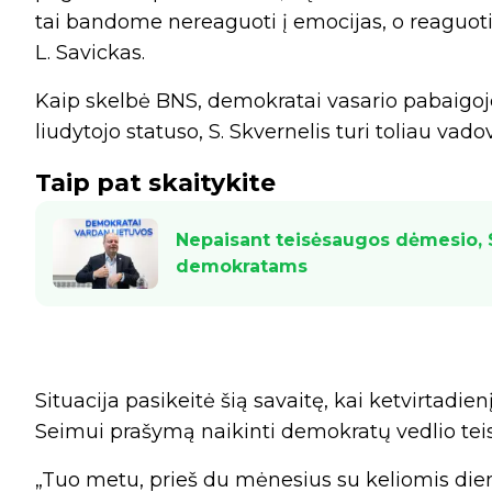
tai bandome nereaguoti į emocijas, o reaguoti 
L. Savickas.
Kaip skelbė BNS, demokratai vasario pabaigoje
liudytojo statuso, S. Skvernelis turi toliau vadov
Taip pat skaitykite
Nepaisant teisėsaugos dėmesio, S
demokratams
Situacija pasikeitė šią savaitę, kai ketvirtadi
Seimui prašymą naikinti demokratų vedlio tei
„Tuo metu, prieš du mėnesius su keliomis die