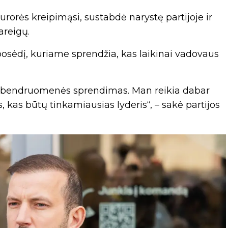
urorės kreipimąsi, sustabdė narystę partijoje ir
reigų.
osėdį, kuriame sprendžia, kas laikinai vadovaus
yra bendruomenės sprendimas. Man reikia dabar
 kas būtų tinkamiausias lyderis“, – sakė partijos