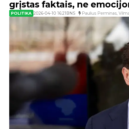
grįstas faktais, ne emocij
POLITIKA
2026-04-10 16:21
BNS
Paulius Perminas, Vil