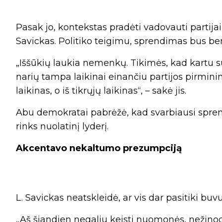
Pasak jo, kontekstas pradėti vadovauti partijai
Savickas. Politiko teigimu, sprendimas bus b
„Iššūkių laukia nemenkų. Tikimės, kad kartu s
narių tampa laikinai einančiu partijos pirmini
laikinas, o iš tikrųjų laikinas“, – sakė jis.
Abu demokratai pabrėžė, kad svarbiausi spren
rinks nuolatinį lyderį.
Akcentavo nekaltumo prezumpciją
L. Savickas neatskleidė, ar vis dar pasitiki buvus
„Aš šiandien negaliu keisti nuomonės, nežinod