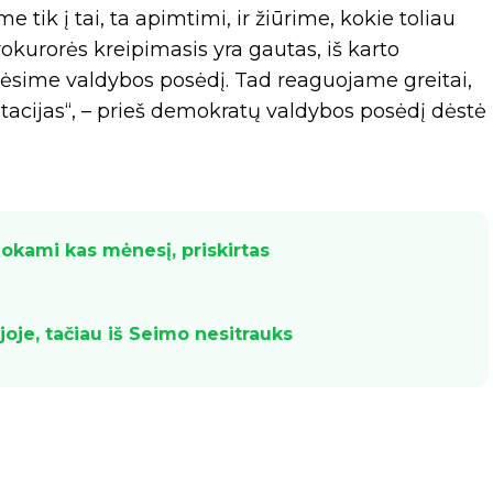
tik į tai, ta apimtimi, ir žiūrime, kokie toliau
rokurorės kreipimasis yra gautas, iš karto
adėsime valdybos posėdį. Tad reaguojame greitai,
pretacijas“, – prieš demokratų valdybos posėdį dėstė
mokami kas mėnesį, priskirtas
joje, tačiau iš Seimo nesitrauks