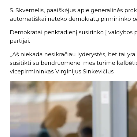
S. Skvernelis, paaiškėjus apie generalinės prok
automatiškai neteko demokratų pirmininko pa
Demokratai penktadienį susirinko į valdybos p
partijai.
„Aš niekada nesikračiau lyderystės, bet tai 
susitikti su bendruomene, mes turime kalbėtis,
vicepirmininkas Virginijus Sinkevičius.