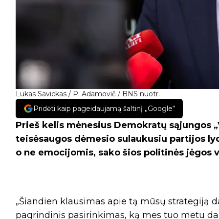
Lukas Savickas / P. Adamovič / BNS nuotr.
Pridėti kaip pageidaujamą šaltinį „Google“
Prieš kelis mėnesius Demokratų sąjungos „V
teisėsaugos dėmesio sulaukusiu partijos lyd
o ne emocijomis, sako šios politinės jėgos
„Šiandien klausimas apie tą mūsų strategiją 
pagrindinis pasirinkimas, ką mes tuo metu da