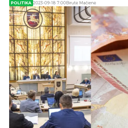
POLITIKA
2023-09-18 7:00
Birutė Mačienė