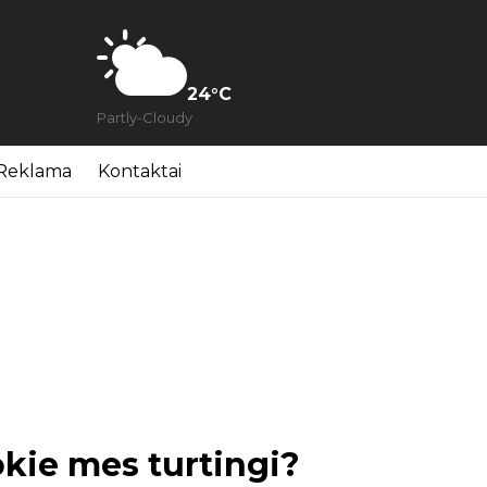
24
°C
Partly-Cloudy
Reklama
Kontaktai
okie mes turtingi?