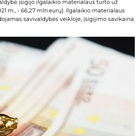
dybė įsigijo ilgalaikio materialaus turto už
1 m., - 66,27 mln.eurų). Ilgalaikio materialaus
udojamas savivaldybės veikloje, įsigijimo savikaina