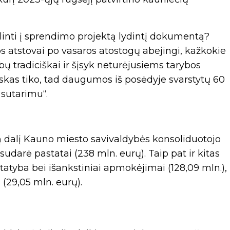
ilinti į sprendimo projektą lydintį dokumentą?
os atstovai po vasaros atostogų abejingi, kažkokie
ų tradiciškai ir šįsyk neturėjusiems tarybos
kas tiko, tad daugumos iš posėdyje svarstytų 60
sutarimu“.
ą dalį Kauno miesto savivaldybės konsoliduotojo
sudarė pastatai (238 mln. eurų). Taip pat ir kitas
, statyba bei išankstiniai apmokėjimai (128,09 mln.),
 (29,05 mln. eurų).