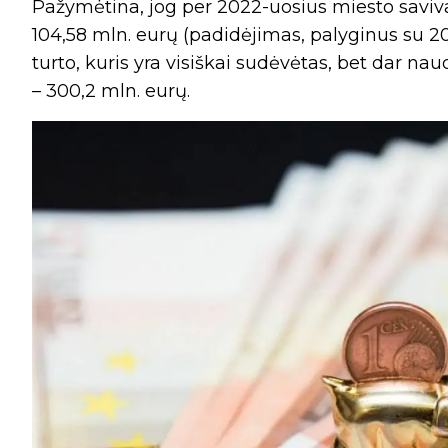
Pažymėtina, jog per 2022-uosius miesto savival
104,58 mln. eurų (padidėjimas, palyginus su 202
turto, kuris yra visiškai sudėvėtas, bet dar na
– 300,2 mln. eurų.