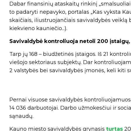
Dabar finansinių ataskaitų rinkinį „smalsuoliai
to padaryti nepavyko, portalas „Kas vyksta Ka
skaičiais, iliustruojančiais savivaldybės veikl
kiekvieno kauniečio...).
Savivaldybė kontroliuoja netoli 200 įstaigų,
Tarp jų 168 – biudžetinės įstaigos. Iš 21 kontro
viešojo sektoriaus subjektų. Dar kontroliuojam
2 valstybės bei savivaldybės įmonės, keli kiti s
Pernai visuose savivaldybės kontroliuojamuose
14 036 darbuotojai. Darbo užmokesčiui ir soci
sąnaudų.
Kauno miesto savivaldybės grynasis
turtas
202