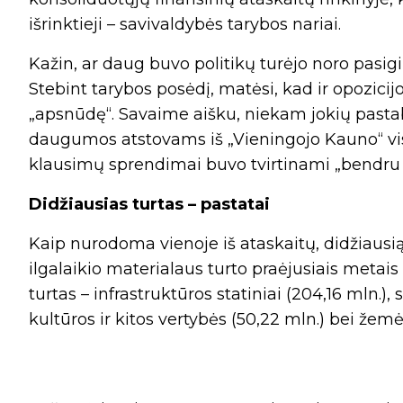
išrinktieji – savivaldybės tarybos nariai.
Kažin, ar daug buvo politikų turėjo noro pasig
Stebint tarybos posėdį, matėsi, kad ir opozicij
„apsnūdę“. Savaime aišku, niekam jokių pastab
daugumos atstovams iš „Vieningojo Kauno“ vis
klausimų sprendimai buvo tvirtinami „bendru 
Didžiausias turtas – pastatai
Kaip nurodoma vienoje iš ataskaitų, didžiausi
ilgalaikio materialaus turto praėjusiais metais 
turtas – infrastruktūros statiniai (204,16 mln.)
kultūros ir kitos vertybės (50,22 mln.) bei žemė