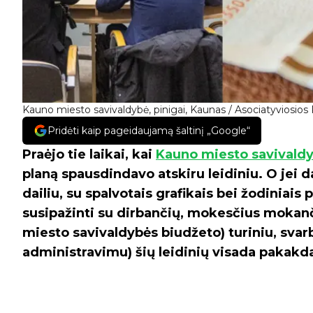
Kauno miesto savivaldybė, pinigai, Kaunas / Asociatyviosios
Pridėti kaip pageidaujamą šaltinį „Google“
Praėjo tie laikai, kai
Kauno miesto savivald
planą spausdindavo atskiru leidiniu. O jei da
dailiu, su spalvotais grafikais bei žodiniais
susipažinti su dirbančių, mokesčius mokan
miesto savivaldybės biudžeto) turiniu, svar
administravimu) šių leidinių visada pakakd