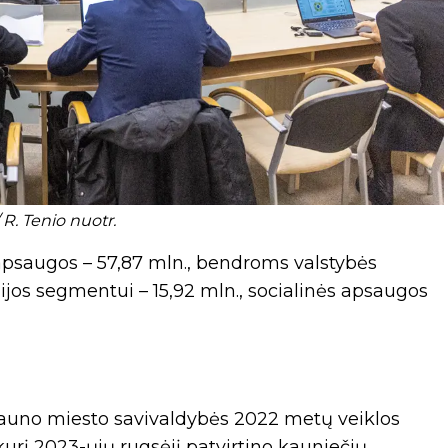
 R. Tenio nuotr.
 apsaugos – 57,87 mln., bendroms valstybės
igijos segmentui – 15,92 mln., socialinės apsaugos
Kauno miesto savivaldybės 2022 metų veiklos
kurį 2023-ųjų rugsėjį patvirtino kauniečių