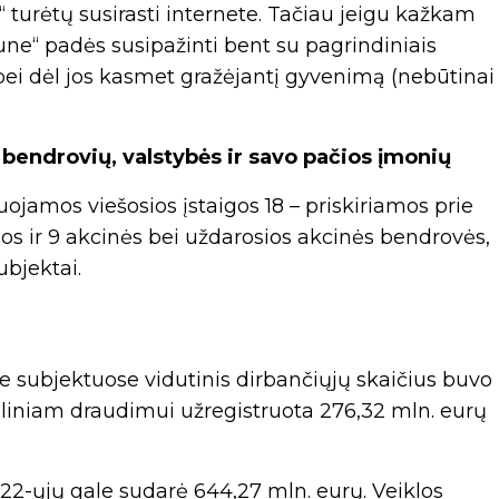
“ turėtų susirasti internete. Tačiau jeigu kažkam
une“ padės susipažinti bent su pagrindiniais
ą bei dėl jos kasmet gražėjantį gyvenimą (nebūtinai
 bendrovių, valstybės ir savo pačios įmonių
liuojamos viešosios įstaigos 18 – priskiriamos prie
os ir 9 akcinės bei uždarosios akcinės bendrovės,
ubjektai.
 subjektuose vidutinis dirbančiųjų skaičius buvo
aliniam draudimui užregistruota 276,32 mln. eurų
2-ųjų gale sudarė 644,27 mln. eurų. Veiklos