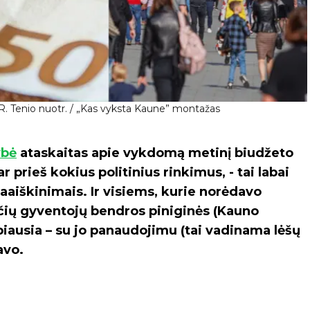
 R. Tenio nuotr. / „Kas vyksta Kaune” montažas
ybė
ataskaitas apie vykdomą metinį biudžeto
r prieš kokius politinius rinkimus, - tai labai
 paaiškinimais. Ir visiems, kurie norėdavo
čių gyventojų bendros piniginės (Kauno
biausia – su jo panaudojimu (tai vadinama lėšų
avo.