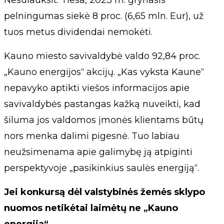
Nesulauksit. Tiesa, 2023 m. grynasis
pelningumas siekė 8 proc. (6,65 mln. Eur), už
tuos metus dividendai nemokėti.
Kauno miesto savivaldybė valdo 92,84 proc.
„Kauno energijos“ akcijų. „Kas vyksta Kaune“
nepavyko aptikti viešos informacijos apie
savivaldybės pastangas kažką nuveikti, kad
šiluma jos valdomos įmonės klientams būtų
nors menka dalimi pigesnė. Tuo labiau
neužsimenama apie galimybę ją atpiginti
perspektyvoje „pasikinkius saulės energiją“.
Jei konkursą dėl valstybinės žemės sklypo
nuomos netikėtai laimėtų ne „Kauno