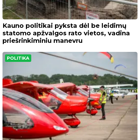
Kauno politikai pyksta dėl be leidimų
statomo apžvalgos rato vietos, vadina
priešrinkiminiu manevru
POLITIKA