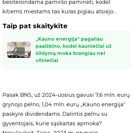
besiteisindama pamiršo paminėti, kodėl
kitiems miestams tas kuras pigiau atsiėjo…
Taip pat skaitykite
„Kauno energija“ pagaliau
paaiškino, kodėl kauniečiai už
šildymą moka brangiau nei
vilniečiai
Pasak BNS, už 2024-uosius gavusi 7,6 mln. eurų
grynojo pelno, 1,04 mln. eurų „Kauno energija“
paskyrė dividendams. Dalintis pelnu su
gyventojais, kurie sąskaitas apmoka?