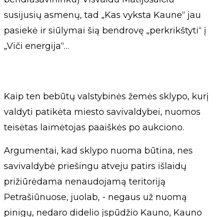
susijusių asmenų, tad „Kas vyksta Kaune“ jau
pasiekė ir siūlymai šią bendrovę „perkrikštyti“ į
„Viči energija“…
Kaip ten bebūtų valstybinės žemės sklypo, kurį
valdyti patikėta miesto savivaldybei, nuomos
teisėtas laimėtojas paaiškės po aukciono.
Argumentai, kad sklypo nuoma būtina, nes
savivaldybė priešingu atveju patirs išlaidų
prižiūrėdama nenaudojamą teritoriją
Petrašiūnuose, juolab, - negaus už nuomą
pinigų, nedaro didelio įspūdžio Kauno, Kauno