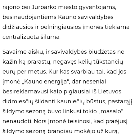
rajono bei Jurbarko miesto gyventojams,
besinaudojantiems Kauno savivaldybės
didžiausios ir pelningiausios įmonės tiekiama
centralizuota šiluma.
Savaime aišku, ir savivaldybės biudžetas ne
kažin ką prarastų, negavęs kelių tūkstančių
eurų per metus. Kur kas svarbiau tai, kad jos
įmonė „Kauno energija“, dar neseniai
besireklamavusi kaip pigiausiai iš Lietuvos
didmiesčių šildanti kauniečių būstus, pastarąjį
šildymo sezoną buvo linkusi tokio „masalo“
nenaudoti. Nors įmonė teisinosi, kad praėjusį
šildymo sezoną brangiau mokėjo už kurą,