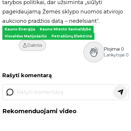
tarybos politikai, dar užsiminta „siūlyti
pageidaujamą Žemės sklypo nuomos atvirojo
aukciono pradžios datą – nedelsiant“.
Kauno Energija
Kauno Miesto Savivaldybė
Visvaldas Matijošaitis
Petrašiūnų Elektrinė
Dalintis
Plojimai
0
Lankytojai
0
Rašyti komentarą
Rekomenduojami video