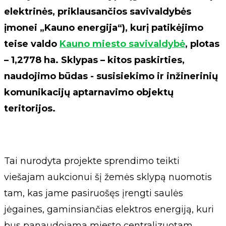
elektrinės, priklausančios savivaldybės
įmonei „Kauno energija“), kurį patikėjimo
teise valdo
Kauno miesto savivaldybė
, plotas
– 1,2778 ha. Sklypas – kitos paskirties,
naudojimo būdas - susisiekimo ir inžinerinių
komunikacijų aptarnavimo objektų
teritorijos.
Tai nurodyta projekte sprendimo teikti
viešajam aukcionui šį žemės sklypą nuomotis
tam, kas jame pasiruošęs įrengti saulės
jėgaines, gaminsiančias elektros energiją, kuri
bus panaudojama miesto centralizuotam