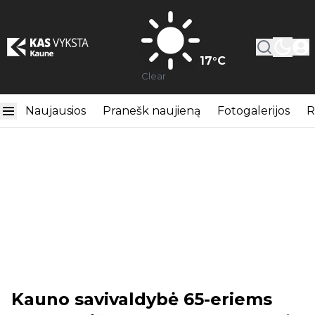
17
°C
Clear
Naujausios
Pranešk naujieną
Fotogalerijos
R
Kauno savivaldybė 65-eriems