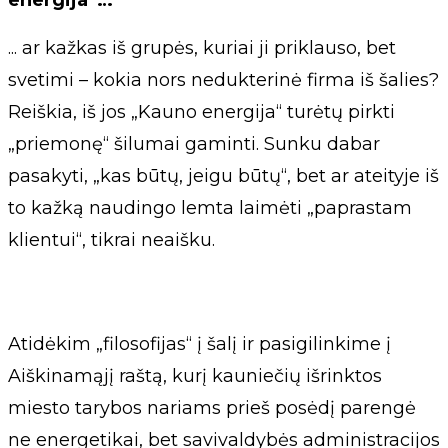
energija“…
... ar kažkas iš grupės, kuriai ji priklauso, bet
svetimi – kokia nors nedukterinė firma iš šalies?
Reiškia, iš jos „Kauno energija“ turėtų pirkti
„priemonę“ šilumai gaminti. Sunku dabar
pasakyti, „kas būtų, jeigu būtų“, bet ar ateityje iš
to kažką naudingo lemta laimėti „paprastam
klientui“, tikrai neaišku.
Atidėkim „filosofijas“ į šalį ir pasigilinkime į
Aiškinamąjį raštą, kurį kauniečių išrinktos
miesto tarybos nariams prieš posėdį parengė
ne energetikai, bet savivaldybės administracijos