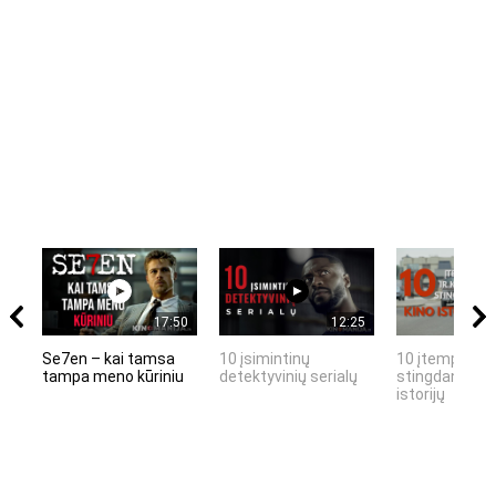
17:50
12:25
Se7en – kai tamsa
10 įsimintinų
10 įtemptų, k
tampa meno kūriniu
detektyvinių serialų
stingdančių k
istorijų