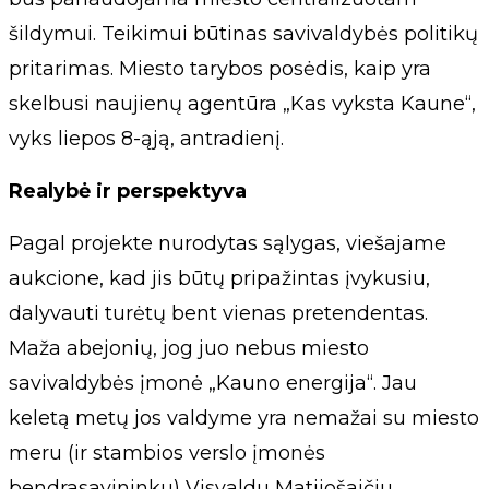
šildymui. Teikimui būtinas savivaldybės politikų
pritarimas. Miesto tarybos posėdis, kaip yra
skelbusi naujienų agentūra „Kas vyksta Kaune“,
vyks liepos 8-ąją, antradienį.
Realybė ir perspektyva
Pagal projekte nurodytas sąlygas, viešajame
aukcione, kad jis būtų pripažintas įvykusiu,
dalyvauti turėtų bent vienas pretendentas.
Maža abejonių, jog juo nebus miesto
savivaldybės įmonė „Kauno energija“. Jau
keletą metų jos valdyme yra nemažai su miesto
meru (ir stambios verslo įmonės
bendrasavininku) Visvaldu Matijošaičiu