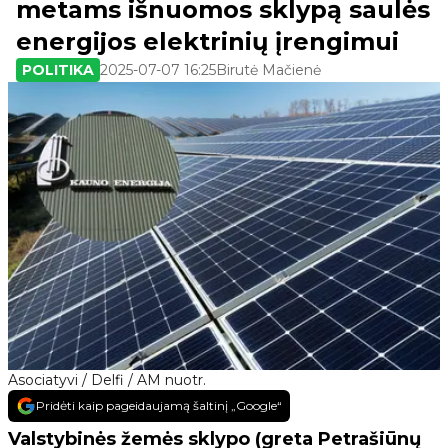
metams išnuomos sklypą saulės
energijos elektrinių įrengimui
POLITIKA
2025-07-07 16:25
Birutė Mačienė
Asociatyvi / Delfi / AM nuotr.
Pridėti kaip pageidaujamą šaltinį „Google“
Valstybinės žemės sklypo (greta Petrašiūnų