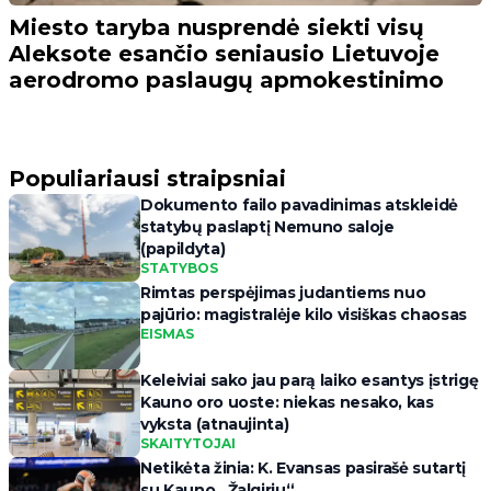
Miesto taryba nusprendė siekti visų
Aleksote esančio seniausio Lietuvoje
aerodromo paslaugų apmokestinimo
Populiariausi straipsniai
Dokumento failo pavadinimas atskleidė
statybų paslaptį Nemuno saloje
(papildyta)
STATYBOS
Rimtas perspėjimas judantiems nuo
pajūrio: magistralėje kilo visiškas chaosas
EISMAS
Keleiviai sako jau parą laiko esantys įstrigę
Kauno oro uoste: niekas nesako, kas
vyksta (atnaujinta)
SKAITYTOJAI
Netikėta žinia: K. Evansas pasirašė sutartį
su Kauno „Žalgiriu“