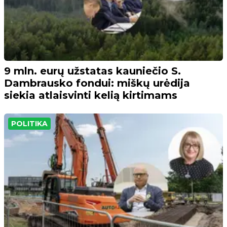
9 mln. eurų užstatas kauniečio S.
Dambrausko fondui: miškų urėdija
siekia atlaisvinti kelią kirtimams
POLITIKA