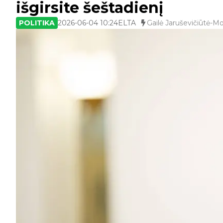
išgirsite šeštadienį
POLITIKA
2026-06-04 10:24
ELTA
Gailė Jaruševičiūtė-M