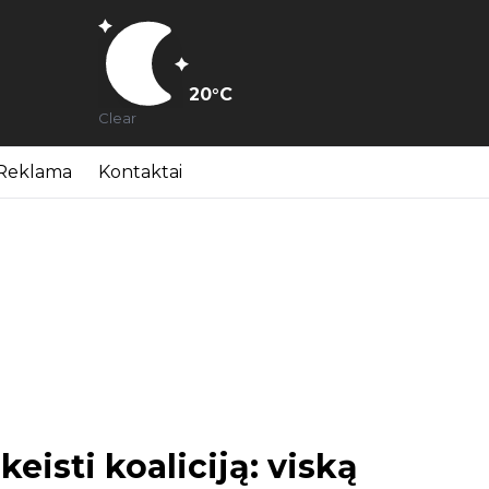
20
°C
Clear
Reklama
Kontaktai
eisti koaliciją: viską