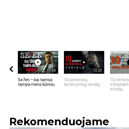
17:50
12:25
Se7en – kai tamsa
10 įsimintinų
10 įtemptų
tampa meno kūriniu
detektyvinių serialų
stingdanči
istorijų
Rekomenduojame