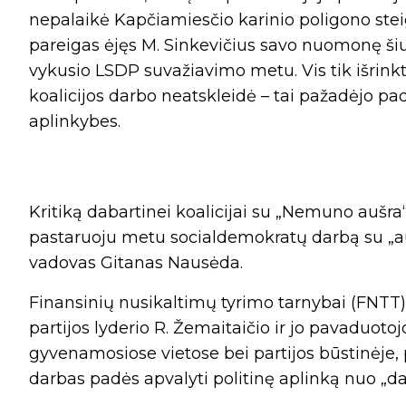
nepalaikė Kapčiamiesčio karinio poligono stei
pareigas ėjęs M. Sinkevičius savo nuomonę ši
vykusio LSDP suvažiavimo metu. Vis tik išrinkt
koalicijos darbo neatskleidė – tai pažadėjo pad
aplinkybes.
Kritiką dabartinei koalicijai su „Nemuno aušra“
pastaruoju metu socialdemokratų darbą su „aušr
vadovas Gitanas Nausėda.
Finansinių nusikaltimų tyrimo tarnybai (FNTT) 
partijos lyderio R. Žemaitaičio ir jo pavaduot
gyvenamosiose vietose bei partijos būstinėje, 
darbas padės apvalyti politinę aplinką nuo „daly