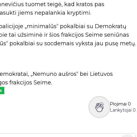
evičius tuomet teigė, kad kratos pas
 pasukti jiems nepalankia kryptimi.
koalicijoje „minimalūs“ pokalbiai su Demokratų
ie tai užsiminė ir šios frakcijos Seime seniūnas
alūs“ pokalbiai su socdemais vyksta jau pusę metų.
demokratai, „Nemuno aušros“ bei Lietuvos
gos frakcijos Seime.
s
Plojimai
0
Lankytojai
0