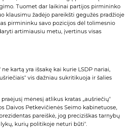
gimo. Tuomet dar laikinai partijos pirmininko
uo klausimu žadėjo pareikšti gegužės pradžioje
as pirmininku savo pozicijos dėl tolimesnio
aryti artimiausiu metu, įvertinus visas
 ne kartą yra išsakę kai kurie LSDP nariai,
iečiais“ vis dažniau sukritikuoja ir šalies
praėjusį mėnesį atlikus kratas „aušriečių“
ojos Daivos Petkevičienės Seimo kabinetuose,
prezidentas pareiškė, jog preciziškas tarnybų
kų, kurių politikoje neturi būti“.