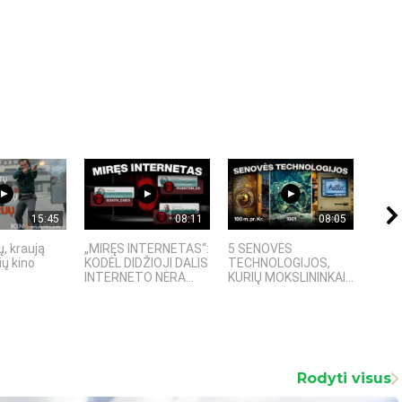
15:45
08:11
08:05
, kraują
„MIRĘS INTERNETAS“:
5 SENOVĖS
„Sost
ų kino
KODĖL DIDŽIOJI DALIS
TECHNOLOGIJOS,
įspū
INTERNETO NĖRA...
KURIŲ MOKSLININKAI...
fanta
Rodyti visus