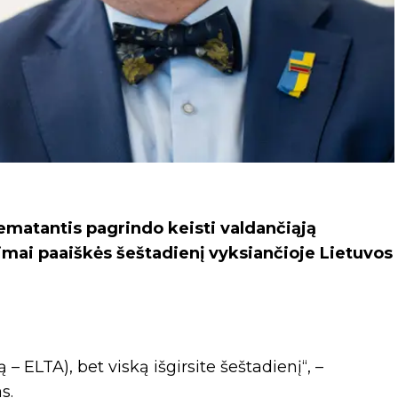
ematantis pagrindo keisti valdančiąją
ndimai paaiškės šeštadienį vyksiančioje Lietuvos
– ELTA), bet viską išgirsite šeštadienį“, –
s.