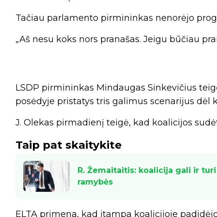
Tačiau parlamento pirmininkas nenorėjo progn
„Aš nesu koks nors pranašas. Jeigu būčiau pran
LSDP pirmininkas Mindaugas Sinkevičius teigė
posėdyje pristatys tris galimus scenarijus dėl ko
J. Olekas pirmadienį teigė, kad koalicijos sudėt
Taip pat skaitykite
R. Žemaitaitis: koalicija gali ir tu
ramybės
ELTA primena, kad įtampa koalicijoje padidėjo