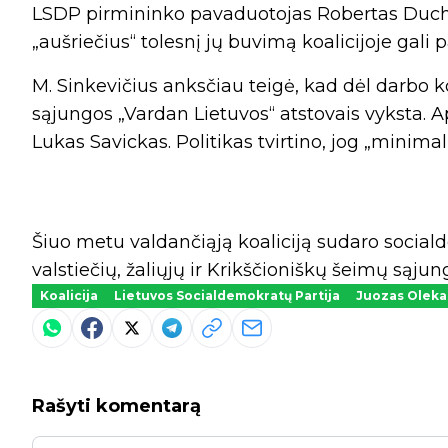
LSDP pirmininko pavaduotojas Robertas Duchn
„aušriečius“ tolesnį jų buvimą koalicijoje gali
M. Sinkevičius anksčiau teigė, kad dėl darbo 
sąjungos „Vardan Lietuvos“ atstovais vyksta. Ap
Lukas Savickas. Politikas tvirtino, jog „minim
Šiuo metu valdančiąją koaliciją sudaro social
valstiečių, žaliųjų ir Krikščioniškų šeimų sąjun
Koalicija
Lietuvos Socialdemokratų Partija
Juozas Oleka
Rašyti komentarą