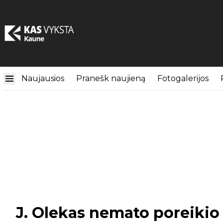
Naujausios
Pranešk naujieną
Fotogalerijos
J. Olekas nemato poreikio k