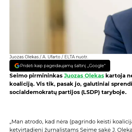
Juozas Olekas / A. Ufarto / ELTA nuotr.
Pridėti kaip pageidaujamą šaltinį „Google“
Seimo pirmininkas
Juozas Olekas
kartoja n
koaliciją. Vis tik, pasak jo, galutiniai spre
socialdemokratų partijos (LSDP) taryboje.
„Man atrodo, kad nėra (pagrindo keisti koaliciją 
ketvirtadienį žurnalistams Seime sakė J. Oleka