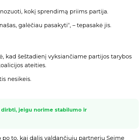
ozuoti, kokį sprendimą priims partija.
ašas, galėčiau pasakyti“, – tepasakė jis.
, kad šeštadienį vyksiančiame partijos tarybos
alicijos ateities.
is nesikeis.
ri dirbti, jeigu norime stabilumo ir
 po to, kai dalis valdančiųjų partnerių Seime