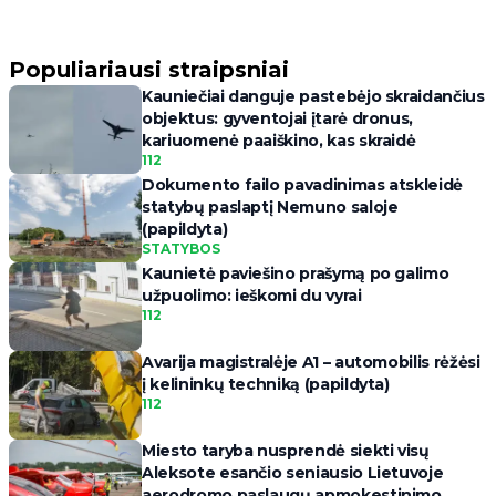
Populiariausi straipsniai
Kauniečiai danguje pastebėjo skraidančius
objektus: gyventojai įtarė dronus,
kariuomenė paaiškino, kas skraidė
112
Dokumento failo pavadinimas atskleidė
statybų paslaptį Nemuno saloje
(papildyta)
STATYBOS
Kaunietė paviešino prašymą po galimo
užpuolimo: ieškomi du vyrai
112
Avarija magistralėje A1 – automobilis rėžėsi
į kelininkų techniką (papildyta)
112
Miesto taryba nusprendė siekti visų
Aleksote esančio seniausio Lietuvoje
aerodromo paslaugų apmokestinimo