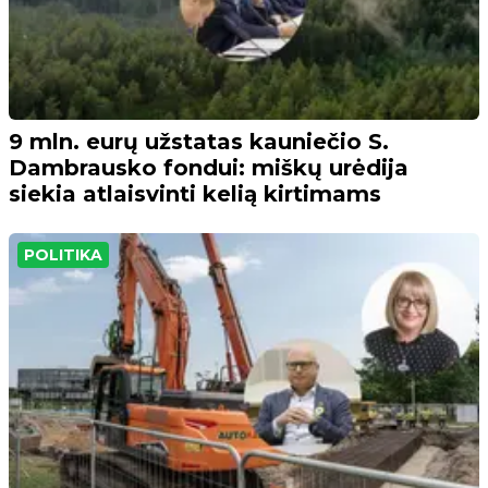
9 mln. eurų užstatas kauniečio S.
Dambrausko fondui: miškų urėdija
siekia atlaisvinti kelią kirtimams
POLITIKA