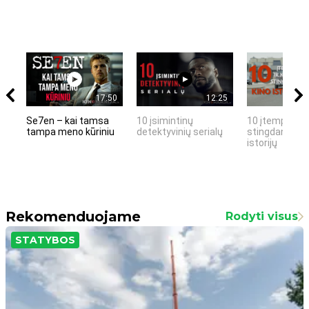
17:50
12:25
Se7en – kai tamsa
10 įsimintinų
10 įtemptų, k
tampa meno kūriniu
detektyvinių serialų
stingdančių k
istorijų
Rekomenduojame
Rodyti visus
STATYBOS