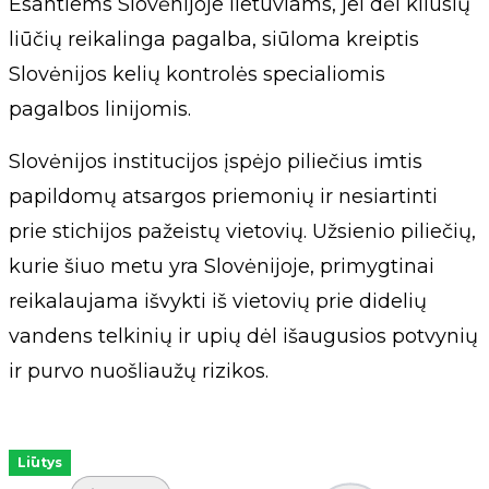
Esantiems Slovėnijoje lietuviams, jei dėl kilusių
liūčių reikalinga pagalba, siūloma kreiptis
Slovėnijos kelių kontrolės specialiomis
pagalbos linijomis.
Slovėnijos institucijos įspėjo piliečius imtis
papildomų atsargos priemonių ir nesiartinti
prie stichijos pažeistų vietovių. Užsienio piliečių,
kurie šiuo metu yra Slovėnijoje, primygtinai
reikalaujama išvykti iš vietovių prie didelių
vandens telkinių ir upių dėl išaugusios potvynių
ir purvo nuošliaužų rizikos.
Liūtys