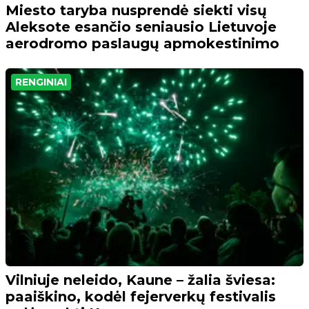
Miesto taryba nusprendė siekti visų
Aleksote esančio seniausio Lietuvoje
aerodromo paslaugų apmokestinimo
RENGINIAI
Vilniuje neleido, Kaune – žalia šviesa:
paaiškino, kodėl fejerverkų festivalis