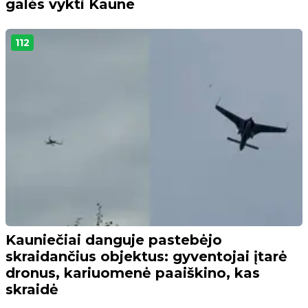
galės vykti Kaune
112
Kauniečiai danguje pastebėjo
skraidančius objektus: gyventojai įtarė
dronus, kariuomenė paaiškino, kas
skraidė