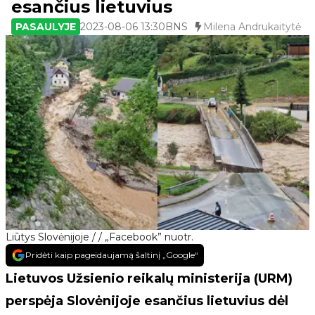
esančius lietuvius
PASAULYJE
2023-08-06 13:30
BNS
Milena Andrukaitytė
Liūtys Slovėnijoje / / „Facebook” nuotr.
Pridėti kaip pageidaujamą šaltinį „Google“
Lietuvos Užsienio reikalų ministerija (URM)
perspėja Slovėnijoje esančius lietuvius dėl