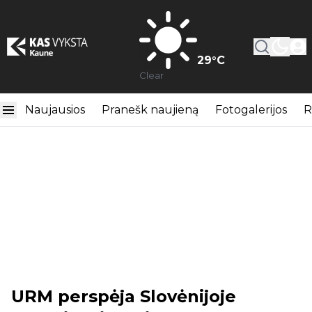
29
°C
Clear
Naujausios
Pranešk naujieną
Fotogalerijos
R
URM perspėja Slovėnijoje