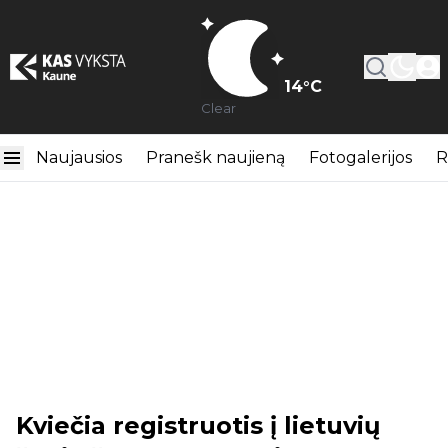
14
°C
Clear
Naujausios
Pranešk naujieną
Fotogalerijos
R
Kviečia registruotis į lietuvių