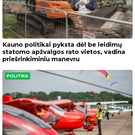
Kauno politikai pyksta dėl be leidimų
statomo apžvalgos rato vietos, vadina
priešrinkiminiu manevru
POLITIKA