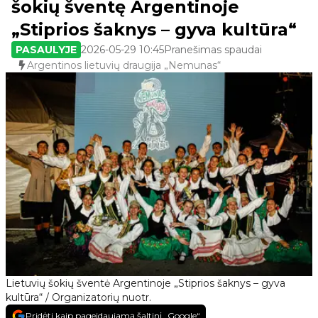
šokių šventę Argentinoje
„Stiprios šaknys – gyva kultūra“
PASAULYJE
2026-05-29 10:45
Pranešimas spaudai
Argentinos lietuvių draugija „Nemunas“
Lietuvių šokių šventė Argentinoje „Stiprios šaknys – gyva
kultūra“ / Organizatorių nuotr.
Pridėti kaip pageidaujamą šaltinį „Google“