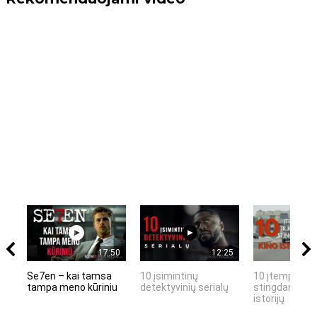
17:50
12:25
Se7en – kai tamsa
10 įsimintinų
10 įtemptų, k
tampa meno kūriniu
detektyvinių serialų
stingdančių k
istorijų