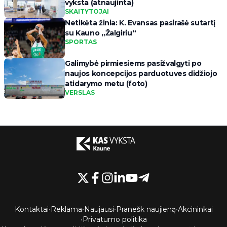
vyksta (atnaujinta)
SKAITYTOJAI
Netikėta žinia: K. Evansas pasirašė sutartį
su Kauno „Žalgiriu“
SPORTAS
Galimybė pirmiesiems pasižvalgyti po
naujos koncepcijos parduotuves didžiojo
atidarymo metu (foto)
VERSLAS
Kontaktai
•
Reklama
•
Naujausi
•
Pranešk naujieną
•
Akcininkai
•
Privatumo politika