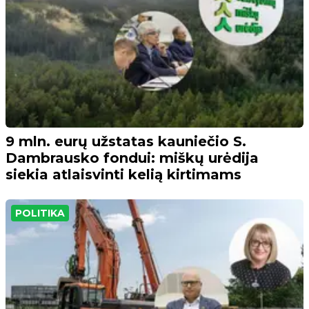
9 mln. eurų užstatas kauniečio S.
Dambrausko fondui: miškų urėdija
siekia atlaisvinti kelią kirtimams
POLITIKA