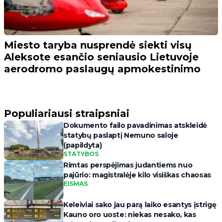
Miesto taryba nusprendė siekti visų
Aleksote esančio seniausio Lietuvoje
aerodromo paslaugų apmokestinimo
Populiariausi straipsniai
Dokumento failo pavadinimas atskleidė
statybų paslaptį Nemuno saloje
(papildyta)
STATYBOS
Rimtas perspėjimas judantiems nuo
pajūrio: magistralėje kilo visiškas chaosas
EISMAS
Keleiviai sako jau parą laiko esantys įstrigę
Kauno oro uoste: niekas nesako, kas