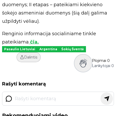
duomenys; II etapas – pateikiami kiekvieno
šokėjo asmeniniai duomenys (šią dalį galima
užpildyti vėliau).
Renginio informacija socialiniame tinkle
pateikiama
čia.
Pasaulio Lietuviai
Argentina
Šokių Šventė
Dalintis
Plojimai
0
Lankytojai
0
Rašyti komentarą
Rekomenduojami video