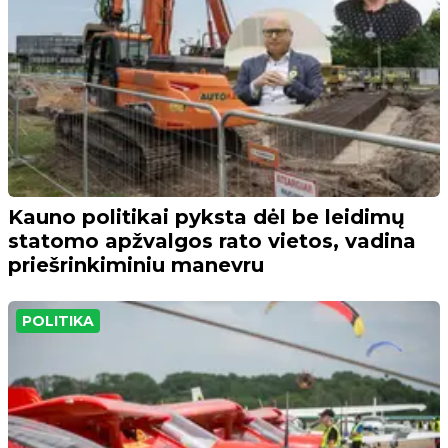
Kauno politikai pyksta dėl be leidimų
statomo apžvalgos rato vietos, vadina
priešrinkiminiu manevru
POLITIKA