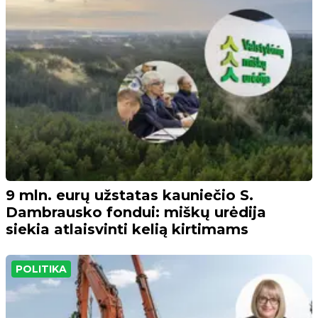
9 mln. eurų užstatas kauniečio S.
Dambrausko fondui: miškų urėdija
siekia atlaisvinti kelią kirtimams
POLITIKA