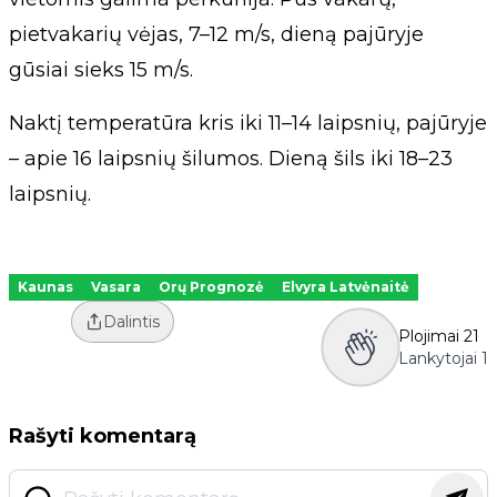
pietvakarių vėjas, 7–12 m/s, dieną pajūryje
gūsiai sieks 15 m/s.
Naktį temperatūra kris iki 11–14 laipsnių, pajūryje
– apie 16 laipsnių šilumos. Dieną šils iki 18–23
laipsnių.
Kaunas
Vasara
Orų Prognozė
Elvyra Latvėnaitė
Dalintis
Plojimai
21
Lankytojai
1
Rašyti komentarą