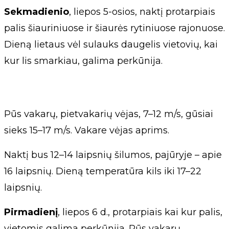
Sekmadienio
, liepos 5-osios, naktį protarpiais
palis šiauriniuose ir šiaurės rytiniuose rajonuose.
Dieną lietaus vėl sulauks daugelis vietovių, kai
kur lis smarkiau, galima perkūnija.
Pūs vakarų, pietvakarių vėjas, 7–12 m/s, gūsiai
sieks 15–17 m/s. Vakare vėjas aprims.
Naktį bus 12–14 laipsnių šilumos, pajūryje – apie
16 laipsnių. Dieną temperatūra kils iki 17–22
laipsnių.
Pirmadienį
, liepos 6 d., protarpiais kai kur palis,
vietomis galima perkūnija. Pūs vakarų,