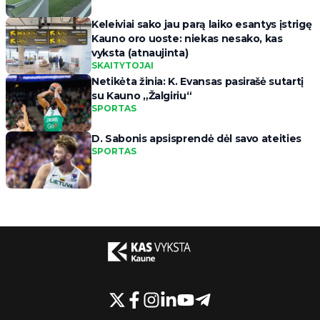
Keleiviai sako jau parą laiko esantys įstrigę
Kauno oro uoste: niekas nesako, kas
vyksta (atnaujinta)
SKAITYTOJAI
Netikėta žinia: K. Evansas pasirašė sutartį
su Kauno „Žalgiriu“
SPORTAS
D. Sabonis apsisprendė dėl savo ateities
SPORTAS