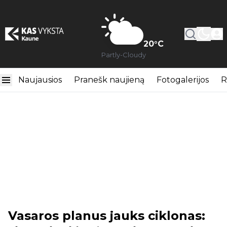
20
°C
Partly-Cloudy
Naujausios
Pranešk naujieną
Fotogalerijos
R
Vasaros planus jauks ciklonas: