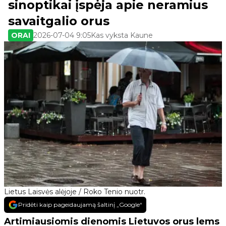
sinoptikai įspėja apie neramius
savaitgalio orus
ORAI
2026-07-04 9:05
Kas vyksta Kaune
Lietus Laisvės alėjoje / Roko Tenio nuotr.
Pridėti kaip pageidaujamą šaltinį „Google“
Artimiausiomis dienomis Lietuvos orus lems