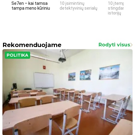
Se7en – kai tamsa
10 įsimintinų
10 įtemptų, k
tampa meno kūriniu
detektyvinių serialų
stingdančių k
istorijų
Rekomenduojame
Rodyti visus
POLITIKA