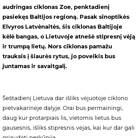
audringas ciklonas Zoe, penktadienį
pasiekęs Baltijos regioną. Pasak sinoptikės
Elvyros Latvėnaitės, šis ciklonas Baltijoje
kėlė bangas, o Lietuvoje atnešė stipresnį vėją
ir trumpą lietų. Nors ciklonas pamažu
trauksis į šiaurės rytus, jo poveikis bus
juntamas ir savaitgalį.
Šeštadienį Lietuva dar išliks vėjuotoje ciklono
pietvakarinėje dalyje. Orai bus permainingi,
daug kur protarpiais lis, vietomis lietus bus
gausesnis, išliks stipresnis vėjas, kai kur dar gali
griaudėti perkūnija.