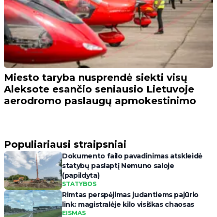
Miesto taryba nusprendė siekti visų
Aleksote esančio seniausio Lietuvoje
aerodromo paslaugų apmokestinimo
Populiariausi straipsniai
Dokumento failo pavadinimas atskleidė
statybų paslaptį Nemuno saloje
(papildyta)
STATYBOS
Rimtas perspėjimas judantiems pajūrio
link: magistralėje kilo visiškas chaosas
EISMAS