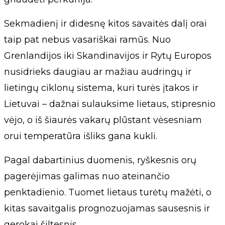
Sekmadienį ir didesnę kitos savaitės dalį orai
taip pat nebus vasariškai ramūs. Nuo
Grenlandijos iki Skandinavijos ir Rytų Europos
nusidrieks daugiau ar mažiau audringų ir
lietingų ciklonų sistema, kuri turės įtakos ir
Lietuvai – dažnai sulauksime lietaus, stipresnio
vėjo, o iš šiaurės vakarų plūstant vėsesniam
orui temperatūra išliks gana kukli.
Pagal dabartinius duomenis, ryškesnis orų
pagerėjimas galimas nuo ateinančio
penktadienio. Tuomet lietaus turėtų mažėti, o
kitas savaitgalis prognozuojamas sausesnis ir
gerokai šiltesnis.