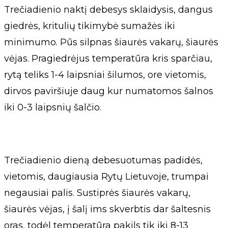
Trečiadienio naktį debesys sklaidysis, dangus
giedrės, kritulių tikimybė sumažės iki
minimumo. Pūs silpnas šiaurės vakarų, šiaurės
vėjas. Pragiedrėjus temperatūra kris sparčiau,
rytą teliks 1-4 laipsniai šilumos, ore vietomis,
dirvos paviršiuje daug kur numatomos šalnos
iki 0-3 laipsnių šalčio.
Trečiadienio dieną debesuotumas padidės,
vietomis, daugiausia Rytų Lietuvoje, trumpai
negausiai palis. Sustiprės šiaurės vakarų,
šiaurės vėjas, į šalį ims skverbtis dar šaltesnis
oras, todėl temperatūra pakils tik iki 8-13