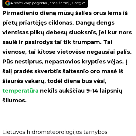
Pridėti kaip pageidaujamą šaltinį „Google“
Pirmadienio dieną mūsų šalies orus lems iš
pietų priartėjęs ciklonas. Dangų dengs
vientisas pilkų debesų sluoksnis, jei kur nors
saulė ir pasirodys tai tik trumpam. Tai
vienose, tai kitose vietovėse negausiai palis.
Pūs nestiprus, nepastovios krypties vėjas. Į
šalį pradės skverbtis šaltesnio oro masė iš
šiaurės vakarų, todėl diena bus vėsi,
temperatūra
nekils aukščiau 9-14 laipsnių
šilumos.
Lietuvos hidrometeorologijos tarnybos