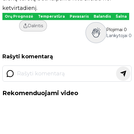
ketvirtadienį.
Orų Prognozė
Temperatūra
Pavasaris
Balandis
Šalna
Dalintis
Plojimai
0
Lankytojai
0
Rašyti komentarą
Rekomenduojami video