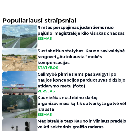
Populiariausi straipsniai
Rimtas perspėjimas judantiems nuo
pajūrio: magistralėje kilo visiškas chaosas
EISMAS
Sustabdžius statybas, Kauno savivaldybė
rangovei „Autokausta“ mokės
kompensacijas
STATYBOS
Galimybė pirmiesiems pasižvalgyti po
naujos koncepcijos parduotuves didžiojo
atidarymo metu (foto)
VERSLAS
Kauniečius nustebino darbų
organizavimas: ką tik sutvarkyta gatvė vėl
išrausta
EISMAS
Magistralėje tarp Kauno ir Vilniaus pradėjo
veikti sektorinis greičio radaras