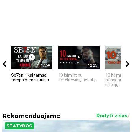
17:50
12:25
Se7en – kai tamsa
10 įsimintinų
10 įtemptų, k
tampa meno kūriniu
detektyvinių serialų
stingdančių k
istorijų
Rekomenduojame
Rodyti visus
STATYBOS