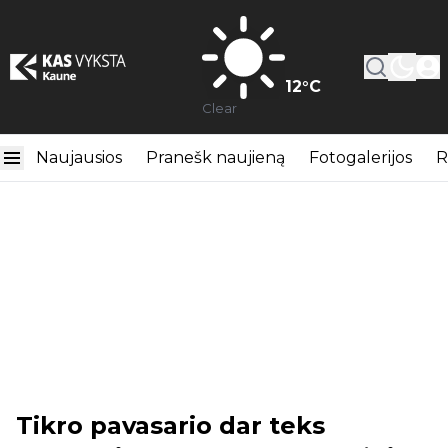
12
°C
Clear
Naujausios
Pranešk naujieną
Fotogalerijos
R
Tikro pavasario dar teks