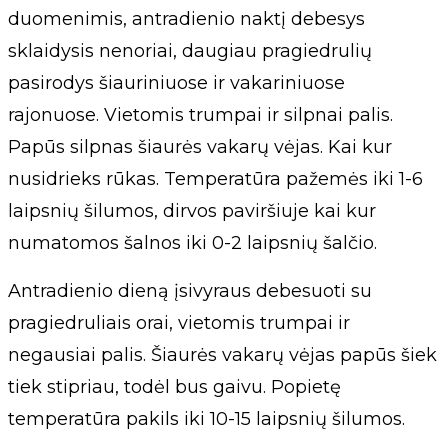
duomenimis, antradienio naktį debesys
sklaidysis nenoriai, daugiau pragiedrulių
pasirodys šiauriniuose ir vakariniuose
rajonuose. Vietomis trumpai ir silpnai palis.
Papūs silpnas šiaurės vakarų vėjas. Kai kur
nusidrieks rūkas. Temperatūra pažemės iki 1-6
laipsnių šilumos, dirvos paviršiuje kai kur
numatomos šalnos iki 0-2 laipsnių šalčio.
Antradienio dieną įsivyraus debesuoti su
pragiedruliais orai, vietomis trumpai ir
negausiai palis. Šiaurės vakarų vėjas papūs šiek
tiek stipriau, todėl bus gaivu. Popietę
temperatūra pakils iki 10-15 laipsnių šilumos.