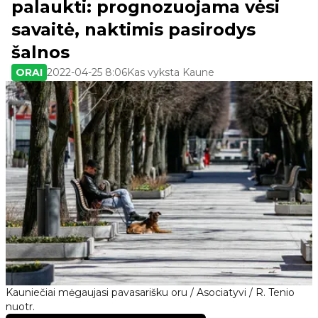
palaukti: prognozuojama vėsi
savaitė, naktimis pasirodys
šalnos
ORAI
2022-04-25 8:06
Kas vyksta Kaune
Kauniečiai mėgaujasi pavasarišku oru / Asociatyvi / R. Tenio
nuotr.