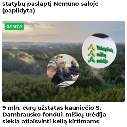
statybų paslaptį Nemuno saloje
(papildyta)
GAMTA
9 mln. eurų užstatas kauniečio S.
Dambrausko fondui: miškų urėdija
siekia atlaisvinti kelią kirtimams