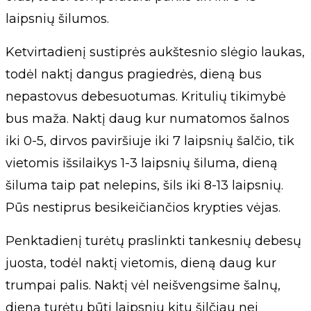
laipsnių šilumos.
Ketvirtadienį sustiprės aukštesnio slėgio laukas,
todėl naktį dangus pragiedrės, dieną bus
nepastovus debesuotumas. Kritulių tikimybė
bus maža. Naktį daug kur numatomos šalnos
iki 0-5, dirvos paviršiuje iki 7 laipsnių šalčio, tik
vietomis išsilaikys 1-3 laipsnių šiluma, dieną
šiluma taip pat nelepins, šils iki 8-13 laipsnių.
Pūs nestiprus besikeičiančios krypties vėjas.
Penktadienį turėtų praslinkti tankesnių debesų
juosta, todėl naktį vietomis, dieną daug kur
trumpai palis. Naktį vėl neišvengsime šalnų,
dieną turėtų būti laipsniu kitu šilčiau nei