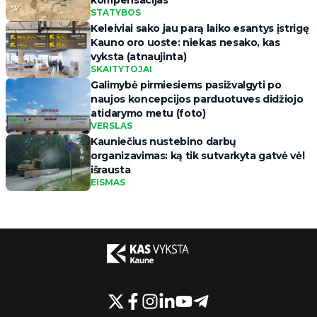
kompensacijas
STATYBOS
Keleiviai sako jau parą laiko esantys įstrigę
Kauno oro uoste: niekas nesako, kas
vyksta (atnaujinta)
SKAITYTOJAI
Galimybė pirmiesiems pasižvalgyti po
naujos koncepcijos parduotuves didžiojo
atidarymo metu (foto)
VERSLAS
Kauniečius nustebino darbų
organizavimas: ką tik sutvarkyta gatvė vėl
išrausta
EISMAS