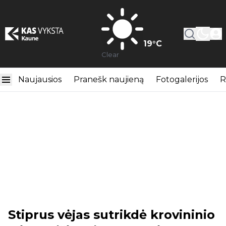
19
°C
Clear
Naujausios
Pranešk naujieną
Fotogalerijos
R
Stiprus vėjas sutrikdė krovininio