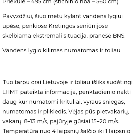
Priekule – 495 cm (stichinio riba – 560 cm).
Pavyzdžiui, šiuo metu kylant vandens lygiui
upėse, penkiose Kretingos seniūnijose
skelbiama ekstremali situacija, pranešė BNS.
Vandens lygio kilimas numatomas ir toliau.
Tuo tarpu orai Lietuvoje ir toliau išliks sudėtingi.
LHMT pateikta informacija, penktadienio naktį
daug kur numatomi krituliai, vyraus sniegas,
numatomas ir plikledis. Vėjas pūs pietvakarių,
vakarų, 8–13 m/s, pajūryje gūsiai 15–20 m/s.
Temperatūra nuo 4 laipsnių šalčio iki 1 laipsnio