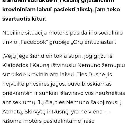
šiandien sutrukdė ir į Kauną grįžtančiam
krovininiam laivui pasiekti tikslą, jam teko
švartuotis kitur.
Neeiline situacija moteris pasidalino socialinio
tinklo „Facebook“ grupėje „Orų entuziastai“.
„Vėjų jėga šiandien tokia stipri, jog grįžti iš
Klaipėdos į Kauną ištvinusiu Nemuno žemupiu
sutrukdė krovininiam laivui. Ties Rusne jis
neįveikė priešinės jėgos, buvo bloškiamas
priekrantėn ir sunkiai išlaviravo vos neužneštas
ant seklumų. Jų čia, ties Nemuno šakojimusi į
Atmatą, Skirvytę ir Rusnę, yra ne viena“, –
rašoma moters pasidalintame įraše.