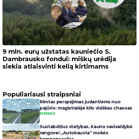
9 mln. eurų užstatas kauniečio S.
Dambrausko fondui: miškų urėdija
siekia atlaisvinti kelią kirtimams
Populiariausi straipsniai
Rimtas perspėjimas judantiems nuo
pajūrio: magistralėje kilo visiškas chaosas
EISMAS
Sustabdžius statybas, Kauno savivaldybė
rangovei „Autokausta“ mokės