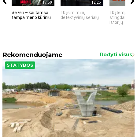
17:50
12:25
Se7en – kai tamsa
10 įsimintinų
10 įtemptų, k
tampa meno kūriniu
detektyvinių serialų
stingdančių k
istorijų
Rekomenduojame
Rodyti visus
STATYBOS