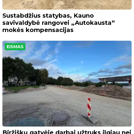
Sustabdžius statybas, Kauno
savivaldybė rangovei „Autokausta“
mokės kompensacijas
EISMAS
Biržiškų gatvėje darbai užtruks ilgiau nei