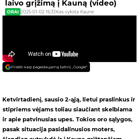
laivo grįžimą į Kauną (video)
ORAI
2025-01-02 16:33
Kas vyksta Kaune
Pridėti kaip pageidaujamą šaltinį „Google“
Ketvirtadienį, sausio 2-ąją, lietui praslinkus ir
stipriems vėjams toliau siaučiant skelbiama
ir apie patvinusias upes. Tokios oro sąlygos,
pasak situacija pasidalinusios moters,