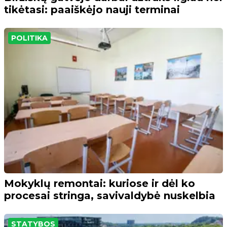
tikėtasi: paaiškėjo nauji terminai
POLITIKA
Mokyklų remontai: kuriose ir dėl ko
procesai stringa, savivaldybė nuskelbia
STATYBOS