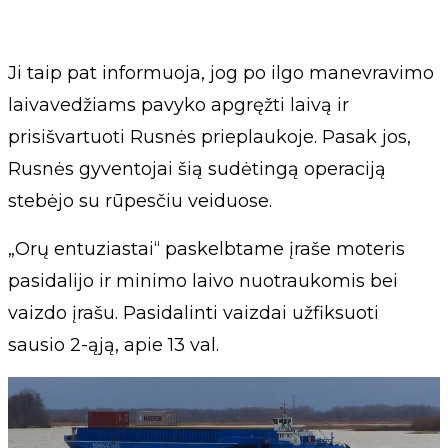
Ji taip pat informuoja, jog po ilgo manevravimo
laivavedžiams pavyko apgręžti laivą ir
prisišvartuoti Rusnės prieplaukoje. Pasak jos,
Rusnės gyventojai šią sudėtingą operaciją
stebėjo su rūpesčiu veiduose.
„Orų entuziastai“ paskelbtame įraše moteris
pasidalijo ir minimo laivo nuotraukomis bei
vaizdo įrašu. Pasidalinti vaizdai užfiksuoti
sausio 2-ąją, apie 13 val.