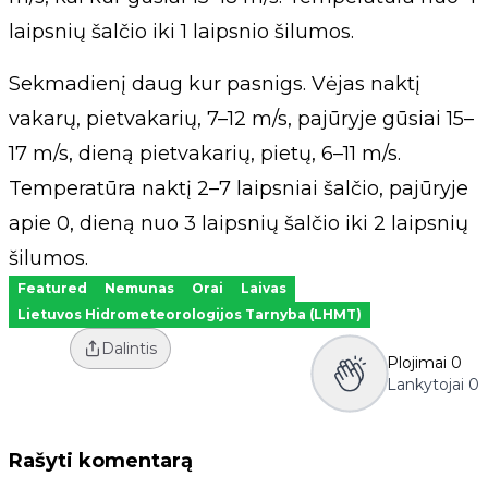
laipsnių šalčio iki 1 laipsnio šilumos.
Sekmadienį daug kur pasnigs. Vėjas naktį
vakarų, pietvakarių, 7–12 m/s, pajūryje gūsiai 15–
17 m/s, dieną pietvakarių, pietų, 6–11 m/s.
Temperatūra naktį 2–7 laipsniai šalčio, pajūryje
apie 0, dieną nuo 3 laipsnių šalčio iki 2 laipsnių
šilumos.
Featured
Nemunas
Orai
Laivas
Lietuvos Hidrometeorologijos Tarnyba (LHMT)
Dalintis
Plojimai
0
Lankytojai
0
Rašyti komentarą