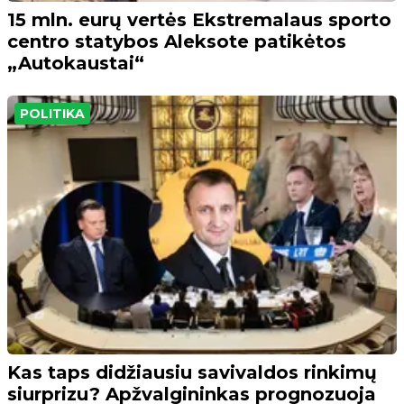
15 mln. eurų vertės Ekstremalaus sporto
centro statybos Aleksote patikėtos
„Autokaustai“
POLITIKA
Kas taps didžiausiu savivaldos rinkimų
siurprizu? Apžvalgininkas prognozuoja