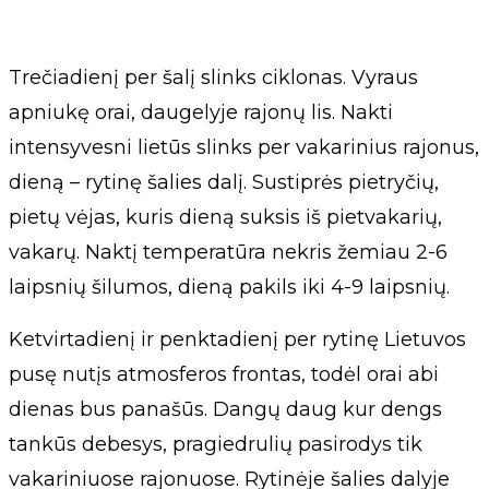
Trečiadienį per šalį slinks ciklonas. Vyraus
apniukę orai, daugelyje rajonų lis. Nakti
intensyvesni lietūs slinks per vakarinius rajonus,
dieną – rytinę šalies dalį. Sustiprės pietryčių,
pietų vėjas, kuris dieną suksis iš pietvakarių,
vakarų. Naktį temperatūra nekris žemiau 2-6
laipsnių šilumos, dieną pakils iki 4-9 laipsnių.
Ketvirtadienį ir penktadienį per rytinę Lietuvos
pusę nutįs atmosferos frontas, todėl orai abi
dienas bus panašūs. Dangų daug kur dengs
tankūs debesys, pragiedrulių pasirodys tik
vakariniuose rajonuose. Rytinėje šalies dalyje