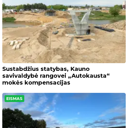
Sustabdžius statybas, Kauno
savivaldybė rangovei „Autokausta“
mokės kompensacijas
EISMAS