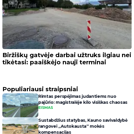
Biržiškų gatvėje darbai užtruks ilgiau nei
tikėtasi: paaiškėjo nauji terminai
Populiariausi straipsniai
Rimtas perspėjimas judantiems nuo
pajūrio: magistralėje kilo visiškas chaosas
EISMAS
Sustabdžius statybas, Kauno savivaldybė
rangovei „Autokausta“ mokės
kompensacijas