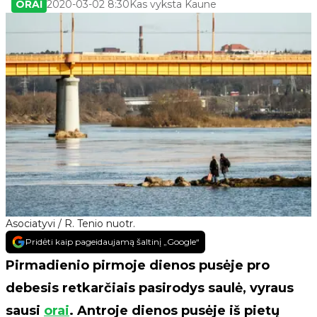
ORAI
2020-03-02 8:30
Kas vyksta Kaune
Asociatyvi / R. Tenio nuotr.
Pridėti kaip pageidaujamą šaltinį „Google“
Pirmadienio pirmoje dienos pusėje pro
debesis retkarčiais pasirodys saulė, vyraus
sausi
orai
. Antroje dienos pusėje iš pietų