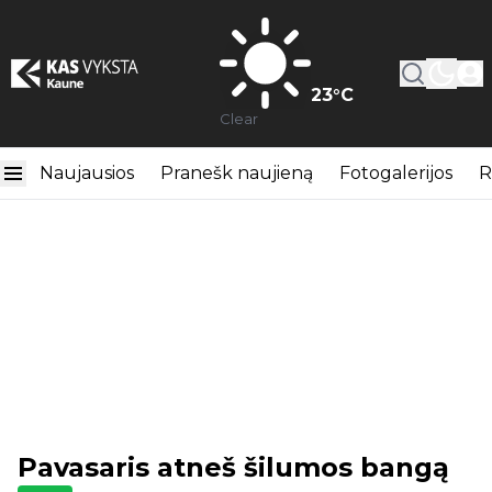
23
°C
Clear
Naujausios
Pranešk naujieną
Fotogalerijos
R
Pavasaris atneš šilumos bangą