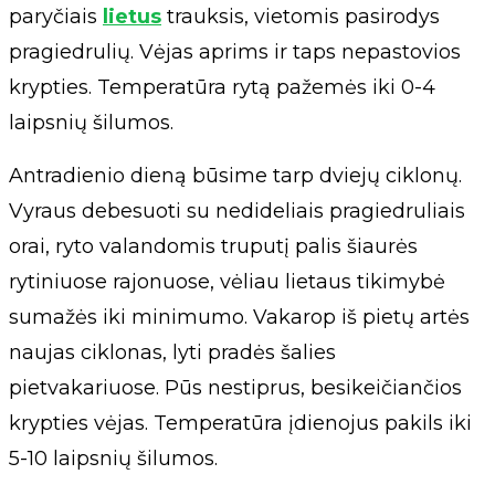
paryčiais
lietus
trauksis, vietomis pasirodys
pragiedrulių. Vėjas aprims ir taps nepastovios
krypties. Temperatūra rytą pažemės iki 0-4
laipsnių šilumos.
Antradienio dieną būsime tarp dviejų ciklonų.
Vyraus debesuoti su nedideliais pragiedruliais
orai, ryto valandomis truputį palis šiaurės
rytiniuose rajonuose, vėliau lietaus tikimybė
sumažės iki minimumo. Vakarop iš pietų artės
naujas ciklonas, lyti pradės šalies
pietvakariuose. Pūs nestiprus, besikeičiančios
krypties vėjas. Temperatūra įdienojus pakils iki
5-10 laipsnių šilumos.