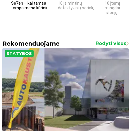
Se7en – kai tamsa
10 įsimintinų
10 įtemptų, k
tampa meno kūriniu
detektyvinių serialų
stingdančių k
istorijų
Rekomenduojame
Rodyti visus
STATYBOS