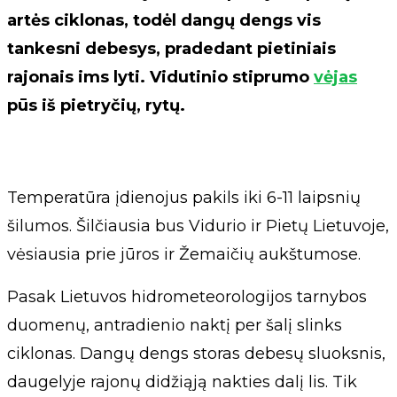
artės ciklonas, todėl dangų dengs vis
tankesni debesys, pradedant pietiniais
rajonais ims lyti. Vidutinio stiprumo
vėjas
pūs iš pietryčių, rytų.
Temperatūra įdienojus pakils iki 6-11 laipsnių
šilumos. Šilčiausia bus Vidurio ir Pietų Lietuvoje,
vėsiausia prie jūros ir Žemaičių aukštumose.
Pasak Lietuvos hidrometeorologijos tarnybos
duomenų, antradienio naktį per šalį slinks
ciklonas. Dangų dengs storas debesų sluoksnis,
daugelyje rajonų didžiąją nakties dalį lis. Tik