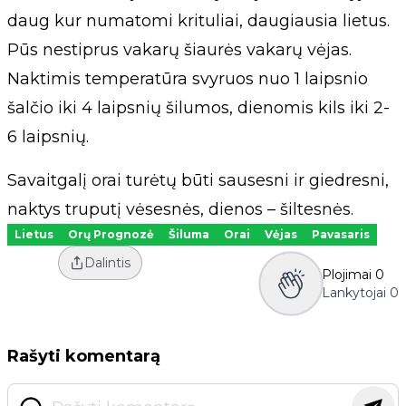
daug kur numatomi krituliai, daugiausia lietus.
Pūs nestiprus vakarų šiaurės vakarų vėjas.
Naktimis temperatūra svyruos nuo 1 laipsnio
šalčio iki 4 laipsnių šilumos, dienomis kils iki 2-
6 laipsnių.
Savaitgalį orai turėtų būti sausesni ir giedresni,
naktys truputį vėsesnės, dienos – šiltesnės.
Lietus
Orų Prognozė
Šiluma
Orai
Vėjas
Pavasaris
Dalintis
Plojimai
0
Lankytojai
0
Rašyti komentarą