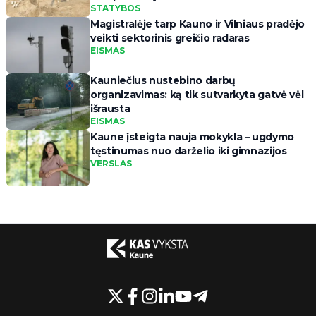
STATYBOS
Magistralėje tarp Kauno ir Vilniaus pradėjo
veikti sektorinis greičio radaras
EISMAS
Kauniečius nustebino darbų
organizavimas: ką tik sutvarkyta gatvė vėl
išrausta
EISMAS
Kaune įsteigta nauja mokykla – ugdymo
tęstinumas nuo darželio iki gimnazijos
VERSLAS