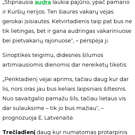
„Stipriausia
audra
laukia pajūrio, ypač pamario
ir Kuršių nerijos. Ten šiaurės vakarų vėjas
gerokai įsisiautės. Ketvirtadienis taip pat bus ne
tik lietingas, bet ir gana audringas vakariniuose
bei pietvakarių rajonuose“, – perspėja ji.
Sinoptikės teigimu, didesnės šilumos
artimiausiomis dienomis dar nereikėtų tikėtis.
„Penktadienį vėjai aprims, tačiau daug kur dar
lis, nors oras jau bus keliais laipsniais šiltesnis.
Nuo savaitgalio pamažu šils, tačiau lietaus vis
dar sulauksime – tik jo bus mažiau“, –
prognozuoja E. Latvėnaitė.
Trečiadienį
daug kur numatomas protarpinis