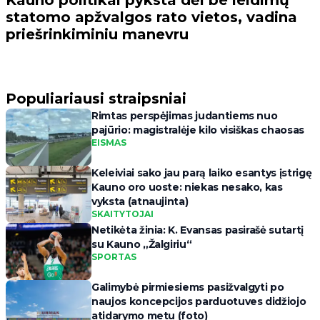
Kauno politikai pyksta dėl be leidimų
statomo apžvalgos rato vietos, vadina
priešrinkiminiu manevru
Populiariausi straipsniai
Rimtas perspėjimas judantiems nuo
pajūrio: magistralėje kilo visiškas chaosas
EISMAS
Keleiviai sako jau parą laiko esantys įstrigę
Kauno oro uoste: niekas nesako, kas
vyksta (atnaujinta)
SKAITYTOJAI
Netikėta žinia: K. Evansas pasirašė sutartį
su Kauno „Žalgiriu“
SPORTAS
Galimybė pirmiesiems pasižvalgyti po
naujos koncepcijos parduotuves didžiojo
atidarymo metu (foto)