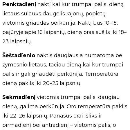
Penktadienį
naktį kai kur trumpai palis, dieną
lietaus sulauks daugelis rajonų, popietę
vietomis griaudės perkūnija. Naktį bus 10–15,
pajūryje apie 16 laipsnių, dieną oras sušils iki 18–
23 laipsnių.
Šeštadienio
naktis daugiausia numatoma be
žymesnio lietaus, tačiau dieną kai kur trumpai
palis ir gali griaudėti perkūnija. Temperatūra
dieną pakils iki 20–25 laipsnių.
Sekmadienį
vietomis trumpai palis, daugiau
dieną, galima perkūnija. Oro temperatūra pakils
iki 22–26 laipsnių. Panašūs orai išliks ir
pirmadienį bei antradienį – vietomis palis, o