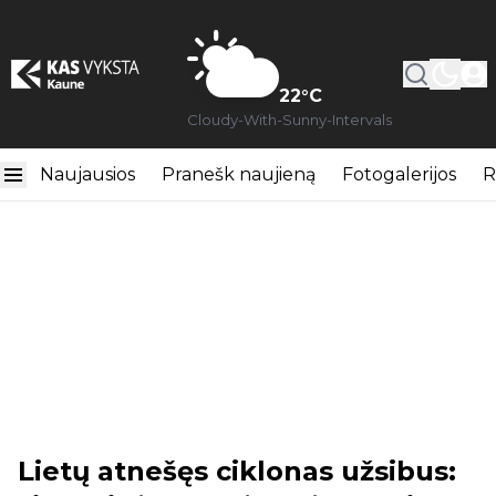
22
°C
Cloudy-With-Sunny-Intervals
Naujausios
Pranešk naujieną
Fotogalerijos
R
Lietų atnešęs ciklonas užsibus: