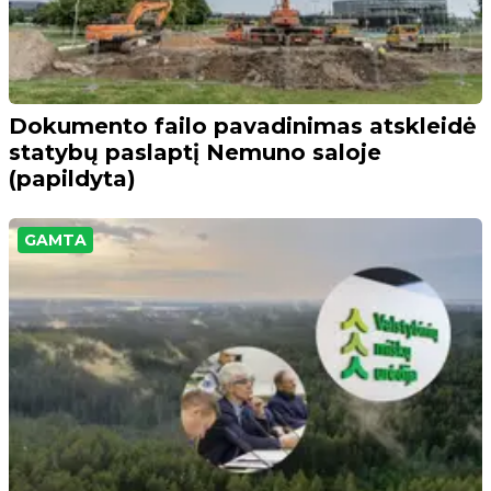
Dokumento failo pavadinimas atskleidė
statybų paslaptį Nemuno saloje
(papildyta)
GAMTA