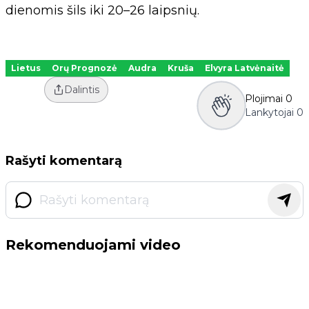
dienomis šils iki 20–26 laipsnių.
Lietus
Orų Prognozė
Audra
Kruša
Elvyra Latvėnaitė
Dalintis
Plojimai
0
Lankytojai
0
Rašyti komentarą
Rekomenduojami video