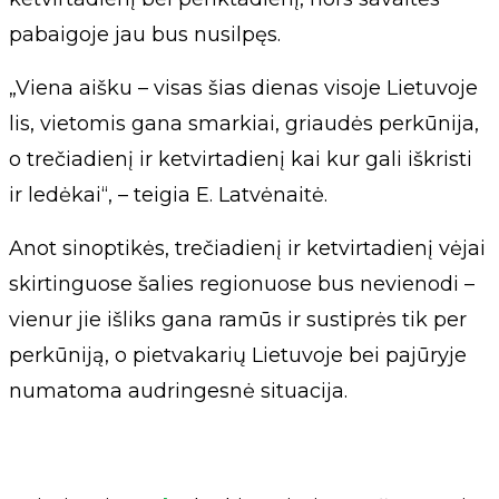
pabaigoje jau bus nusilpęs.
„Viena aišku – visas šias dienas visoje Lietuvoje
lis, vietomis gana smarkiai, griaudės perkūnija,
o trečiadienį ir ketvirtadienį kai kur gali iškristi
ir ledėkai“, – teigia E. Latvėnaitė.
Anot sinoptikės, trečiadienį ir ketvirtadienį vėjai
skirtinguose šalies regionuose bus nevienodi –
vienur jie išliks gana ramūs ir sustiprės tik per
perkūniją, o pietvakarių Lietuvoje bei pajūryje
numatoma audringesnė situacija.