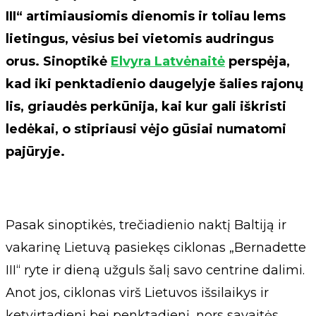
III“ artimiausiomis dienomis ir toliau lems
lietingus, vėsius bei vietomis audringus
orus. Sinoptikė
Elvyra Latvėnaitė
perspėja,
kad iki penktadienio daugelyje šalies rajonų
lis, griaudės perkūnija, kai kur gali iškristi
ledėkai, o stipriausi vėjo gūsiai numatomi
pajūryje.
Pasak sinoptikės, trečiadienio naktį Baltiją ir
vakarinę Lietuvą pasiekęs ciklonas „Bernadette
III“ ryte ir dieną užguls šalį savo centrine dalimi.
Anot jos, ciklonas virš Lietuvos išsilaikys ir
ketvirtadienį bei penktadienį, nors savaitės