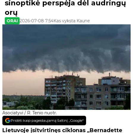
sinoptikė perspėja dėl audringų
orų
ORAI
2026-07-08 7:54
Kas vyksta Kaune
Asociatyvi / R. Tenio nuotr.
Pridėti kaip pageidaujamą šaltinį „Google“
Lietuvoje įsitvirtinęs ciklonas „Bernadette