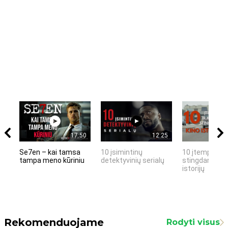
17:50
12:25
Se7en – kai tamsa
10 įsimintinų
10 įtemptų, k
tampa meno kūriniu
detektyvinių serialų
stingdančių k
istorijų
Rekomenduojame
Rodyti visus