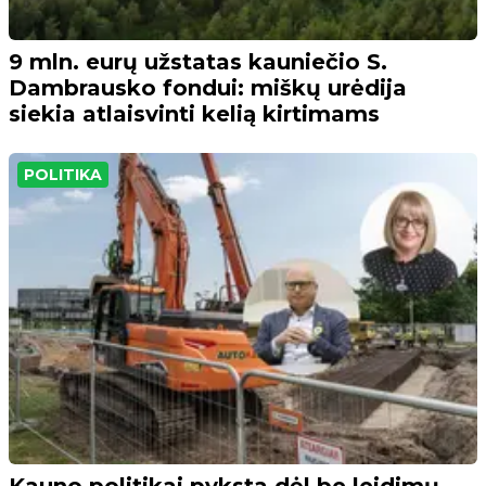
9 mln. eurų užstatas kauniečio S.
Dambrausko fondui: miškų urėdija
siekia atlaisvinti kelią kirtimams
POLITIKA