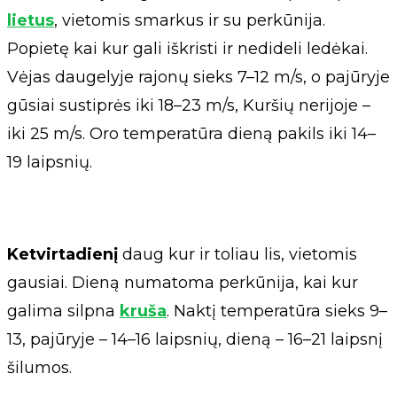
lietus
, vietomis smarkus ir su perkūnija.
Popietę kai kur gali iškristi ir nedideli ledėkai.
Vėjas daugelyje rajonų sieks 7–12 m/s, o pajūryje
gūsiai sustiprės iki 18–23 m/s, Kuršių nerijoje –
iki 25 m/s. Oro temperatūra dieną pakils iki 14–
19 laipsnių.
Ketvirtadienį
daug kur ir toliau lis, vietomis
gausiai. Dieną numatoma perkūnija, kai kur
galima silpna
kruša
. Naktį temperatūra sieks 9–
13, pajūryje – 14–16 laipsnių, dieną – 16–21 laipsnį
šilumos.