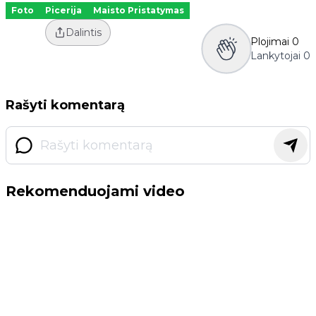
Foto
Picerija
Maisto Pristatymas
Dalintis
Plojimai
0
Lankytojai
0
Rašyti komentarą
Rekomenduojami video