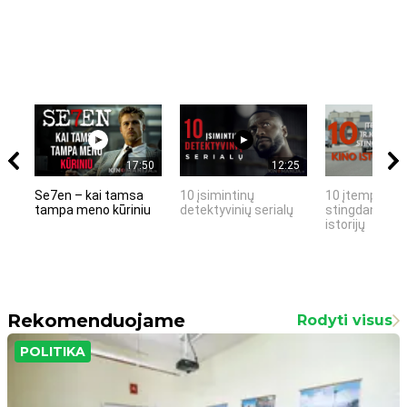
17:50
12:25
Se7en – kai tamsa
10 įsimintinų
10 įtemptų, k
tampa meno kūriniu
detektyvinių serialų
stingdančių k
istorijų
Rekomenduojame
Rodyti visus
POLITIKA