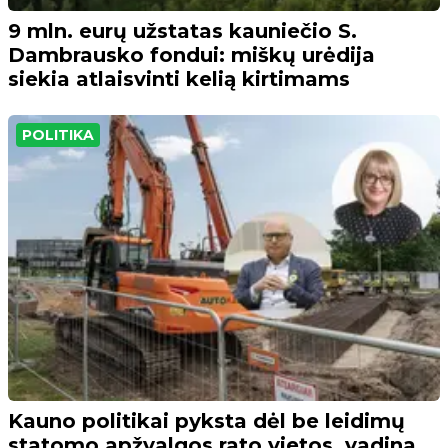
9 mln. eurų užstatas kauniečio S.
Dambrausko fondui: miškų urėdija
siekia atlaisvinti kelią kirtimams
POLITIKA
Kauno politikai pyksta dėl be leidimų
statomo apžvalgos rato vietos, vadina