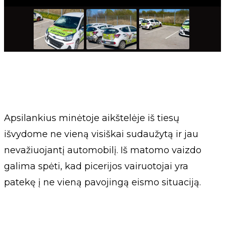
Apsilankius minėtoje aikštelėje iš tiesų
išvydome ne vieną visiškai sudaužytą ir jau
nevažiuojantį automobilį. Iš matomo vaizdo
galima spėti, kad picerijos vairuotojai yra
patekę į ne vieną pavojingą eismo situaciją.