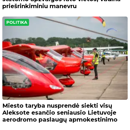
priešrinkiminiu manevru
POLITIKA
Miesto taryba nusprendė siekti visų
Aleksote esančio seniausio Lietuvoje
aerodromo paslaugų apmokestinimo