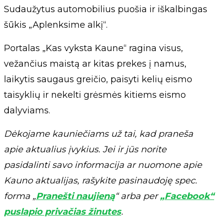
Sudaužytus automobilius puošia ir iškalbingas
šūkis „Aplenksime alkį“.
Portalas „Kas vyksta Kaune“ ragina visus,
vežančius maistą ar kitas prekes į namus,
laikytis saugaus greičio, paisyti kelių eismo
taisyklių ir nekelti grėsmės kitiems eismo
dalyviams.
Dėkojame kauniečiams už tai, kad praneša
apie aktualius įvykius. Jei ir jūs norite
pasidalinti savo informacija ar nuomone apie
Kauno aktualijas, rašykite pasinaudoję spec.
forma „
Pranešti naujieną
“ arba per
„Facebook“
puslapio privačias žinutes
.