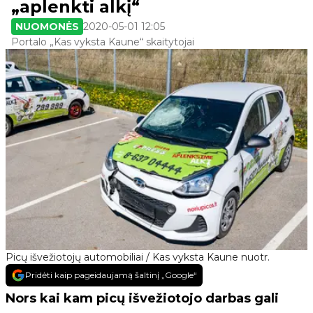
„aplenkti alkį“
NUOMONĖS
2020-05-01 12:05
Portalo „Kas vyksta Kaune“ skaitytojai
Picų išvežiotojų automobiliai / Kas vyksta Kaune nuotr.
Pridėti kaip pageidaujamą šaltinį „Google“
Nors kai kam picų išvežiotojo darbas gali