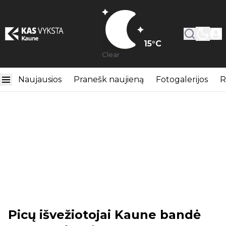
15
°C
Clear
Naujausios
Pranešk naujieną
Fotogalerijos
R
Picų išvežiotojai Kaune bandė