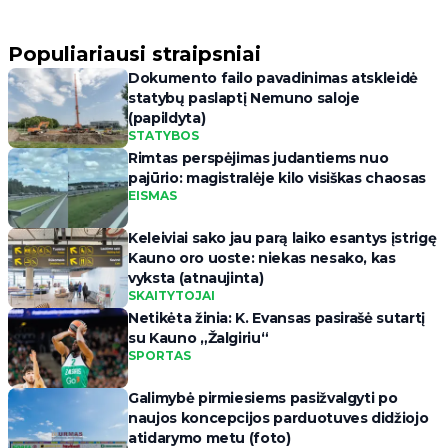
Populiariausi straipsniai
Dokumento failo pavadinimas atskleidė
statybų paslaptį Nemuno saloje
(papildyta)
STATYBOS
Rimtas perspėjimas judantiems nuo
pajūrio: magistralėje kilo visiškas chaosas
EISMAS
Keleiviai sako jau parą laiko esantys įstrigę
Kauno oro uoste: niekas nesako, kas
vyksta (atnaujinta)
SKAITYTOJAI
Netikėta žinia: K. Evansas pasirašė sutartį
su Kauno „Žalgiriu“
SPORTAS
Galimybė pirmiesiems pasižvalgyti po
naujos koncepcijos parduotuves didžiojo
atidarymo metu (foto)