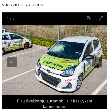
vairavimo įgūdžius.
1
/
3
Picų išvežiotojų automobiliai / Kas vyksta
Kaune nuotr.