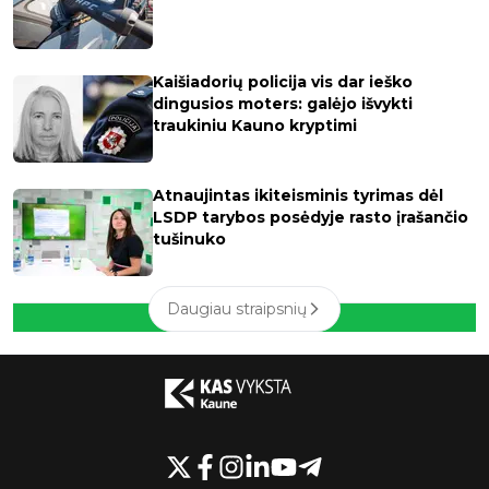
Kaišiadorių policija vis dar ieško
dingusios moters: galėjo išvykti
traukiniu Kauno kryptimi
Atnaujintas ikiteisminis tyrimas dėl
LSDP tarybos posėdyje rasto įrašančio
tušinuko
Daugiau straipsnių