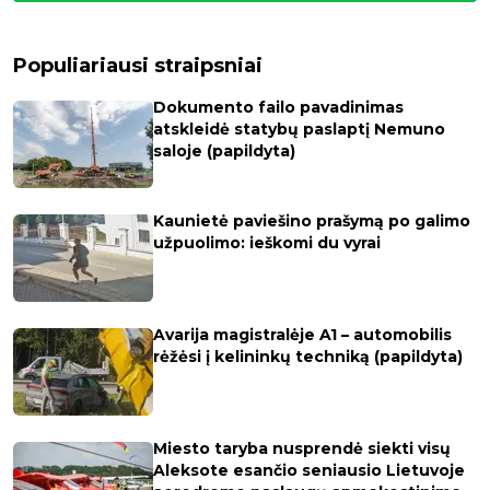
Populiariausi straipsniai
Dokumento failo pavadinimas
atskleidė statybų paslaptį Nemuno
saloje (papildyta)
Kaunietė paviešino prašymą po galimo
užpuolimo: ieškomi du vyrai
Avarija magistralėje A1 – automobilis
rėžėsi į kelininkų techniką (papildyta)
Miesto taryba nusprendė siekti visų
Aleksote esančio seniausio Lietuvoje