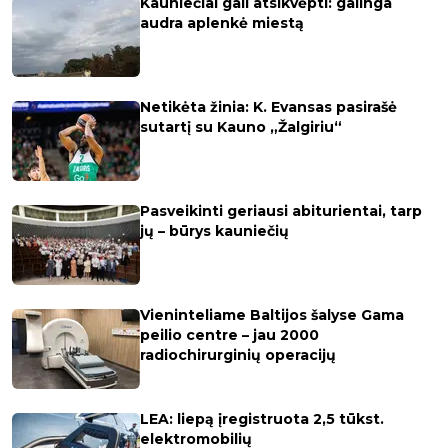
Kauniečiai gali atsikvėpti: galinga
audra aplenkė miestą
Netikėta žinia: K. Evansas pasirašė
sutartį su Kauno „Žalgiriu“
Pasveikinti geriausi abiturientai, tarp
jų – būrys kauniečių
Vieninteliame Baltijos šalyse Gama
peilio centre – jau 2000
radiochirurginių operacijų
LEA: liepą įregistruota 2,5 tūkst.
elektromobilių