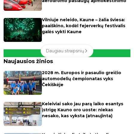
aerodromo paslaugų apmokestinimo
Vilniuje neleido, Kaune – žalia šviesa:
paaiškino, kodėl fejerverkų festivalis
galės vykti Kaune
Daugiau straipsnių
Naujausios žinios
2028 m. Europos ir pasaulio greičio
automodelių čempionatas vyks
Čekiškėje
Keleiviai sako jau parą laiko esantys
įstrigę Kauno oro uoste: niekas
nesako, kas vyksta (atnaujinta)