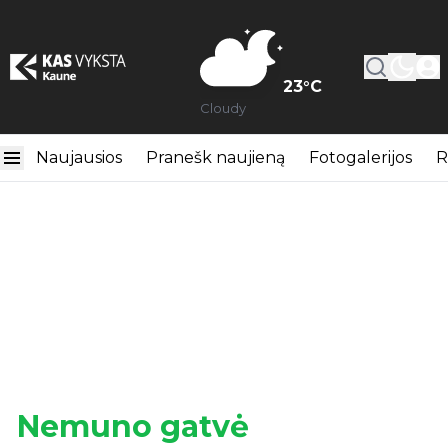
23
°C
Cloudy
Naujausios
Pranešk naujieną
Fotogalerijos
R
Nemuno gatvė