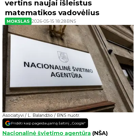
vertins naujai išleistus
matematikos vadovėlius
MOKSLAS
2026-05-15 18:28
BNS
Asociatyvi / L. Balandžio / BNS nuotr.
Pridėti kaip pageidaujamą šaltinį „Google“
Nacionalinė švietimo agentūra
(NŠA)