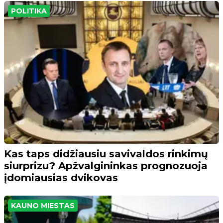
POLITIKA
Kas taps didžiausiu savivaldos rinkimų
siurprizu? Apžvalgininkas prognozuoja
įdomiausias dvikovas
KAUNO MIESTAS