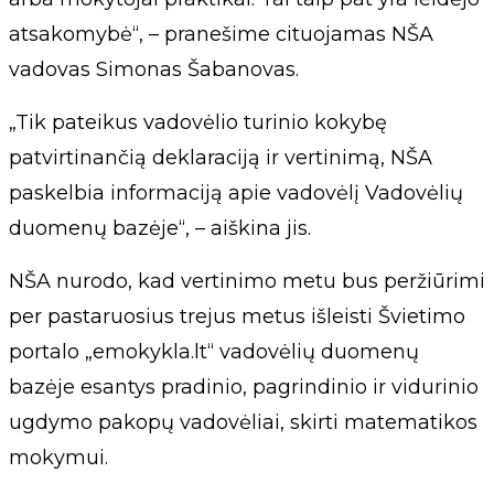
atsakomybė“, – pranešime cituojamas NŠA
vadovas Simonas Šabanovas.
„Tik pateikus vadovėlio turinio kokybę
patvirtinančią deklaraciją ir vertinimą, NŠA
paskelbia informaciją apie vadovėlį Vadovėlių
duomenų bazėje“, – aiškina jis.
NŠA nurodo, kad vertinimo metu bus peržiūrimi
per pastaruosius trejus metus išleisti Švietimo
portalo „emokykla.lt“ vadovėlių duomenų
bazėje esantys pradinio, pagrindinio ir vidurinio
ugdymo pakopų vadovėliai, skirti matematikos
mokymui.