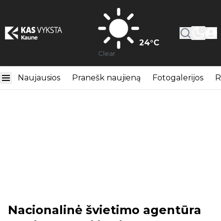
24
°C
Clear
Naujausios
Pranešk naujieną
Fotogalerijos
R
Nacionalinė švietimo agentūra