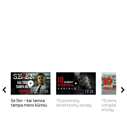
17:50
12:25
Se7en – kai tamsa
10 įsimintinų
10 įtemptų, k
tampa meno kūriniu
detektyvinių serialų
stingdančių k
istorijų