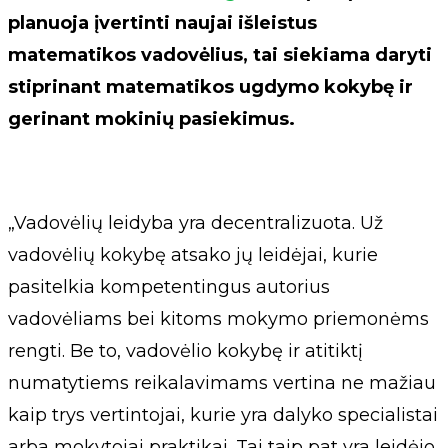
planuoja įvertinti naujai išleistus
matematikos vadovėlius, tai siekiama daryti
stiprinant matematikos ugdymo kokybę ir
gerinant mokinių pasiekimus.
„Vadovėlių leidyba yra decentralizuota. Už
vadovėlių kokybę atsako jų leidėjai, kurie
pasitelkia kompetentingus autorius
vadovėliams bei kitoms mokymo priemonėms
rengti. Be to, vadovėlio kokybę ir atitiktį
numatytiems reikalavimams vertina ne mažiau
kaip trys vertintojai, kurie yra dalyko specialistai
arba mokytojai praktikai. Tai taip pat yra leidėjo