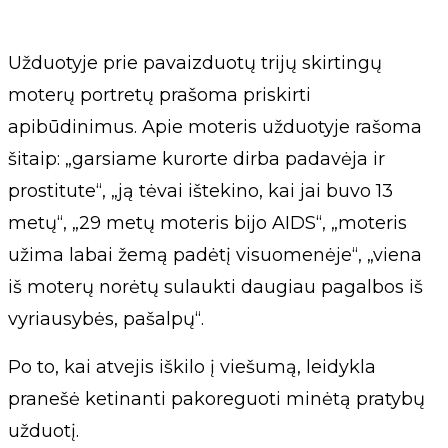
Užduotyje prie pavaizduotų trijų skirtingų
moterų portretų prašoma priskirti
apibūdinimus. Apie moteris užduotyje rašoma
šitaip: „garsiame kurorte dirba padavėja ir
prostitute“, „ją tėvai ištekino, kai jai buvo 13
metų“, „29 metų moteris bijo AIDS“, „moteris
užima labai žemą padėtį visuomenėje“, „viena
iš moterų norėtų sulaukti daugiau pagalbos iš
vyriausybės, pašalpų“.
Po to, kai atvejis iškilo į viešumą, leidykla
pranešė ketinanti pakoreguoti minėtą pratybų
užduotį.