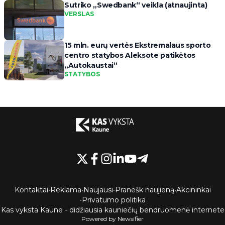
Sutriko „Swedbank“ veikla (atnaujinta)
VERSLAS
15 mln. eurų vertės Ekstremalaus sporto
centro statybos Aleksote patikėtos
„Autokaustai“
STATYBOS
Kontaktai
•
Reklama
•
Naujausi
•
Pranešk naujieną
•
Akcininkai
•
Privatumo politika
Kas vyksta Kaune - didžiausia kauniečių bendruomenė internete
Powered by Newsifier