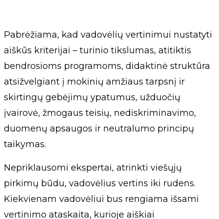
Pabrėžiama, kad vadovėlių vertinimui nustatyti
aiškūs kriterijai – turinio tikslumas, atitiktis
bendrosioms programoms, didaktinė struktūra
atsižvelgiant į mokinių amžiaus tarpsnį ir
skirtingų gebėjimų ypatumus, užduočių
įvairovė, žmogaus teisių, nediskriminavimo,
duomenų apsaugos ir neutralumo principų
taikymas.
Nepriklausomi ekspertai, atrinkti viešųjų
pirkimų būdu, vadovėlius vertins iki rudens.
Kiekvienam vadovėliui bus rengiama išsami
vertinimo ataskaita, kurioje aiškiai