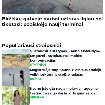
Biržiškų gatvėje darbai užtruks ilgiau nei
tikėtasi: paaiškėjo nauji terminai
Populiariausi straipsniai
Sustabdžius statybas, Kauno savivaldybė
rangovei „Autokausta“ mokės
kompensacijas
STATYBOS
Magistralėje tarp Kauno ir Vilniaus pradėjo
veikti sektorinis greičio radaras
EISMAS
Kaune įsteigta nauja mokykla – ugdymo
tęstinumas nuo darželio iki gimnazijos
VERSLAS