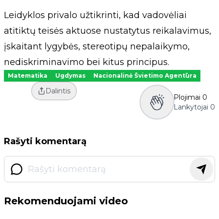
Leidyklos privalo užtikrinti, kad vadovėliai
atitiktų teisės aktuose nustatytus reikalavimus,
įskaitant lygybės, stereotipų nepalaikymo,
nediskriminavimo bei kitus principus.
Matematika
Ugdymas
Nacionalinė Švietimo Agentūra
Dalintis
Plojimai
0
Lankytojai
0
Rašyti komentarą
Rekomenduojami video