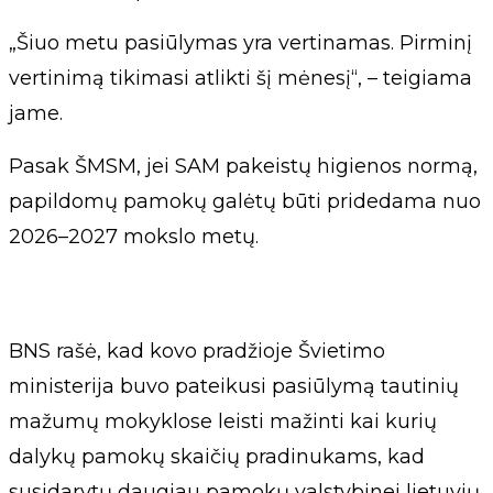
„Šiuo metu pasiūlymas yra vertinamas. Pirminį
vertinimą tikimasi atlikti šį mėnesį“, – teigiama
jame.
Pasak ŠMSM, jei SAM pakeistų higienos normą,
papildomų pamokų galėtų būti pridedama nuo
2026–2027 mokslo metų.
BNS rašė, kad kovo pradžioje Švietimo
ministerija buvo pateikusi pasiūlymą tautinių
mažumų mokyklose leisti mažinti kai kurių
dalykų pamokų skaičių pradinukams, kad
susidarytų daugiau pamokų valstybinei lietuvių