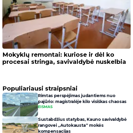
Mokyklų remontai: kuriose ir dėl ko
procesai stringa, savivaldybė nuskelbia
Populiariausi straipsniai
Rimtas perspėjimas judantiems nuo
pajūrio: magistralėje kilo visiškas chaosas
EISMAS
Sustabdžius statybas, Kauno savivaldybė
rangovei „Autokausta“ mokės
kompensacijas