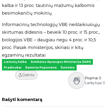
kalba ir 13 proc. tautinių mažumų kalbomis
besimokančių mokinių.
Informacinių technologijų VBE neišlaikiusiųjų
skirtumas didesnis – beveik 10 proc. ir 15 proc.,
biologijos VBE – daugiau negu 4 proc. ir 10,5
proc. Pasak ministerijos, skiriasi ir kitų
egzaminų rezultatai.
Lietuvių Kalba
Sveikatos Apsaugos Ministerija (SAM)
Pradinukai
Raminta Popovienė
Švietimo
Dalintis
Plojimai
0
Lankytojai
0
Rašyti komentarą