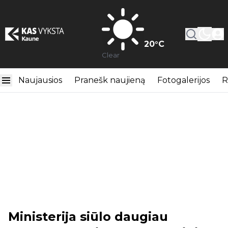
20
°C
Clear
Naujausios
Pranešk naujieną
Fotogalerijos
R
Ministerija siūlo daugiau