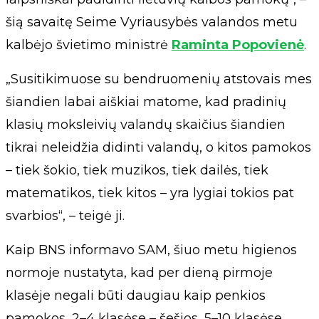
šią savaitę Seime Vyriausybės valandos metu
kalbėjo švietimo ministrė
Raminta Popovienė
.
„Susitikimuose su bendruomenių atstovais mes
šiandien labai aiškiai matome, kad pradinių
klasių moksleivių valandų skaičius šiandien
tikrai neleidžia didinti valandų, o kitos pamokos
– tiek šokio, tiek muzikos, tiek dailės, tiek
matematikos, tiek kitos – yra lygiai tokios pat
svarbios“, – teigė ji.
Kaip BNS informavo SAM, šiuo metu higienos
normoje nustatyta, kad per dieną pirmoje
klasėje negali būti daugiau kaip penkios
pamokos, 2–4 klasėse – šešios, 5–10 klasėse,