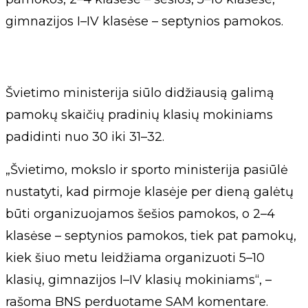
gimnazijos I–IV klasėse – septynios pamokos.
Švietimo ministerija siūlo didžiausią galimą
pamokų skaičių pradinių klasių mokiniams
padidinti nuo 30 iki 31–32.
„Švietimo, mokslo ir sporto ministerija pasiūlė
nustatyti, kad pirmoje klasėje per dieną galėtų
būti organizuojamos šešios pamokos, o 2–4
klasėse – septynios pamokos, tiek pat pamokų,
kiek šiuo metu leidžiama organizuoti 5–10
klasių, gimnazijos I–IV klasių mokiniams“, –
rašoma BNS perduotame SAM komentare.