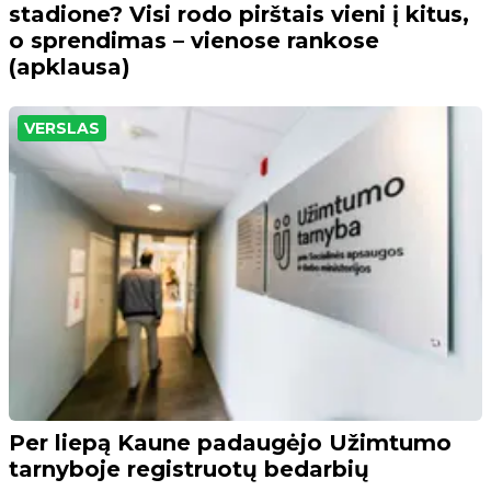
stadione? Visi rodo pirštais vieni į kitus,
o sprendimas – vienose rankose
(apklausa)
VERSLAS
Per liepą Kaune padaugėjo Užimtumo
tarnyboje registruotų bedarbių