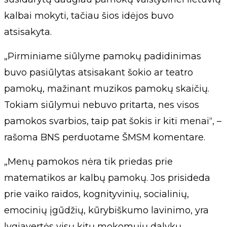
kalbai mokyti, tačiau šios idėjos buvo
atsisakyta.
„Pirminiame siūlyme pamokų padidinimas
buvo pasiūlytas atsisakant šokio ar teatro
pamokų, mažinant muzikos pamokų skaičių.
Tokiam siūlymui nebuvo pritarta, nes visos
pamokos svarbios, taip pat šokis ir kiti menai“, –
rašoma BNS perduotame ŠMSM komentare.
„Menų pamokos nėra tik priedas prie
matematikos ar kalbų pamokų. Jos prisideda
prie vaiko raidos, kognityvinių, socialinių,
emocinių įgūdžių, kūrybiškumo lavinimo, yra
lygiavertės visų kitų mokomųjų dalykų