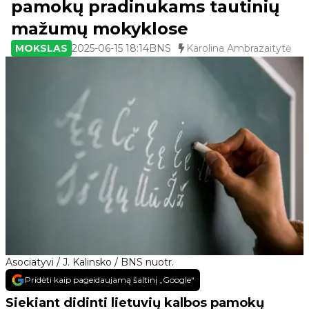
pamokų pradinukams tautinių
mažumų mokyklose
MOKSLAS
2025-06-15 18:14
BNS
Karolina Ambrazaitytė
Asociatyvi / J. Kalinsko / BNS nuotr.
Pridėti kaip pageidaujamą šaltinį „Google“
Siekiant didinti lietuvių kalbos pamokų