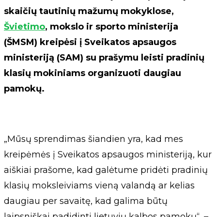
skaičių tautinių mažumų mokyklose,
Švietimo
, mokslo ir sporto ministerija
(ŠMSM) kreipėsi į Sveikatos apsaugos
ministeriją (SAM) su prašymu leisti pradinių
klasių mokiniams organizuoti daugiau
pamokų.
„Mūsų sprendimas šiandien yra, kad mes
kreipėmės į Sveikatos apsaugos ministeriją, kur
aiškiai prašome, kad galėtume pridėti pradinių
klasių moksleiviams vieną valandą ar kelias
daugiau per savaitę, kad galima būtų
laipsniškai padidinti lietuvių kalbos pamokų“, –