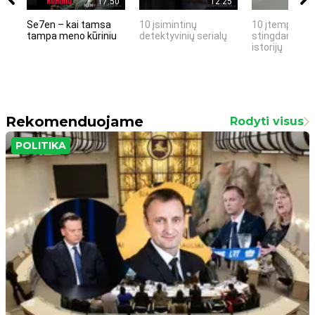
17:50
12:25
Se7en – kai tamsa
10 įsimintinų
10 įtemptų, k
tampa meno kūriniu
detektyvinių serialų
stingdančių k
istorijų
Rekomenduojame
Rodyti visus
POLITIKA