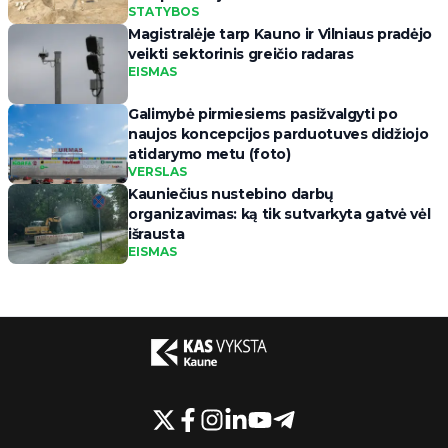
STATYBOS
Magistralėje tarp Kauno ir Vilniaus pradėjo
veikti sektorinis greičio radaras
EISMAS
Galimybė pirmiesiems pasižvalgyti po
naujos koncepcijos parduotuves didžiojo
atidarymo metu (foto)
VERSLAS
Kauniečius nustebino darbų
organizavimas: ką tik sutvarkyta gatvė vėl
išrausta
EISMAS