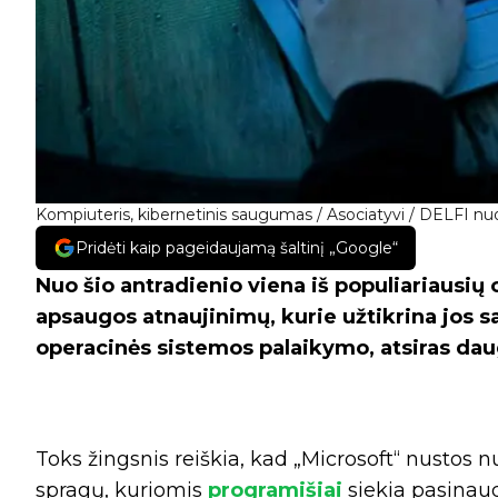
Kompiuteris, kibernetinis saugumas / Asociatyvi / DELFI nuo
Pridėti kaip pageidaujamą šaltinį „Google“
Nuo šio antradienio viena iš populiariausi
apsaugos atnaujinimų, kurie užtikrina jos s
operacinės sistemos palaikymo, atsiras daug
Toks žingsnis reiškia, kad „Microsoft“ nustos 
spragų, kuriomis
programišiai
siekia pasinaud