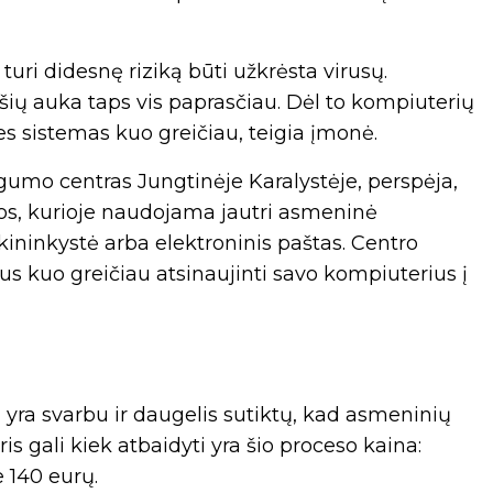
turi didesnę riziką būti užkrėsta virusų.
šių auka taps vis paprasčiau. Dėl to kompiuterių
es sistemas kuo greičiau, teigia įmonė.
ugumo centras Jungtinėje Karalystėje, perspėja,
los, kurioje naudojama jautri asmeninė
kininkystė arba elektroninis paštas. Centro
tojus kuo greičiau atsinaujinti savo kompiuterius į
 yra svarbu ir daugelis sutiktų, kad asmeninių
 gali kiek atbaidyti yra šio proceso kaina:
 140 eurų.