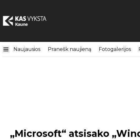
Naujausios
Pranešk naujieną
Fotogalerijos
„Microsoft“ atsisako „Win