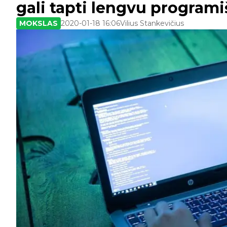
gali tapti lengvu programi
MOKSLAS
2020-01-18 16:06
Vilius Stankevičius