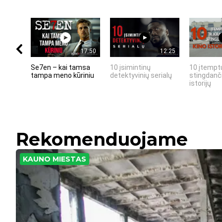
17:50
12:25
Se7en – kai tamsa
10 įsimintinų
10 įtemptų
tampa meno kūriniu
detektyvinių serialų
stingdanči
istorijų
Rekomenduojame
KAUNO MIESTAS