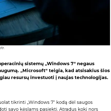
tr.
ų operacinių sistemų „Windows 7“ negaus
augumą. „Microsoft“ teigia, kad atsisakius šios
iau resursų investuoti į naujas technologijas.
nuolat tikrinti „Windows 7“ kodą dėl saugos
oti savo kėslams pasiekti. Atradus kokį nors