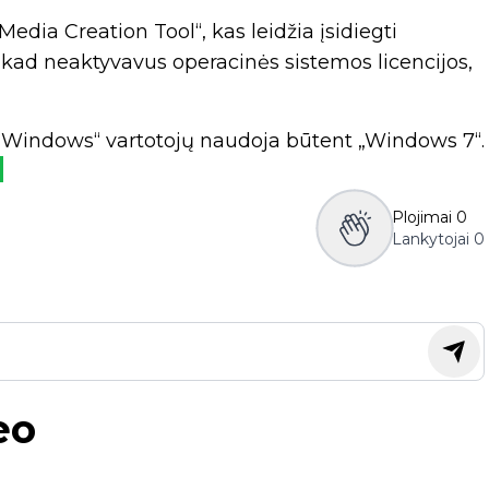
edia Creation Tool“, kas leidžia įsidiegti
ad neaktyvavus operacinės sistemos licencijos,
ft Windows“ vartotojų naudoja būtent „Windows 7“.
Plojimai
0
Lankytojai
0
eo