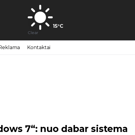
15
°C
Clear
Reklama
Kontaktai
dows 7“: nuo dabar sistema