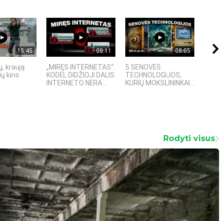
15:45
08:11
08:05
, kraują
„MIRĘS INTERNETAS“:
5 SENOVĖS
„Sost
ų kino
KODĖL DIDŽIOJI DALIS
TECHNOLOGIJOS,
įspū
INTERNETO NĖRA...
KURIŲ MOKSLININKAI...
fanta
Rodyti visus