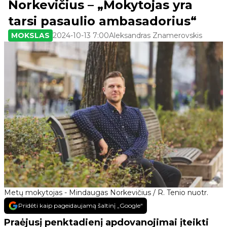
Norkevičius – „Mokytojas yra
tarsi pasaulio ambasadorius“
MOKSLAS
2024-10-13 7:00
Aleksandras Znamerovskis
Metų mokytojas - Mindaugas Norkevičius / R. Tenio nuotr.
Pridėti kaip pageidaujamą šaltinį „Google“
Praėjusį penktadienį apdovanojimai įteikti