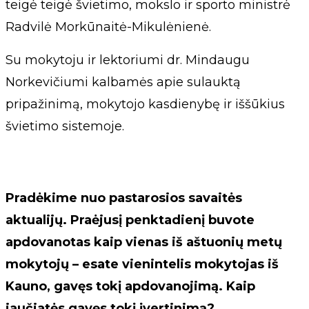
teigė teigė švietimo, mokslo ir sporto ministrė
Radvilė Morkūnaitė-Mikulėnienė.
Su mokytoju ir lektoriumi dr. Mindaugu
Norkevičiumi kalbamės apie sulauktą
pripažinimą, mokytojo kasdienybę ir iššūkius
švietimo sistemoje.
Pradėkime nuo pastarosios savaitės
aktualijų. Praėjusį penktadienį buvote
apdovanotas kaip vienas iš aštuonių metų
mokytojų – esate vienintelis mokytojas iš
Kauno, gavęs tokį apdovanojimą. Kaip
jaučiatės gavęs tokį įvertinimą?