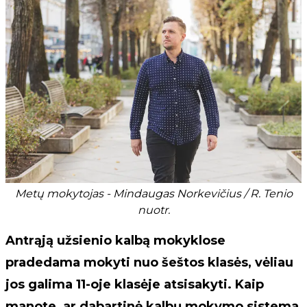
Metų mokytojas - Mindaugas Norkevičius / R. Tenio
nuotr.
Antrąją užsienio kalbą mokyklose
pradedama mokyti nuo šeštos klasės, vėliau
jos galima 11-oje klasėje atsisakyti. Kaip
manote, ar dabartinė kalbų mokymo sistema