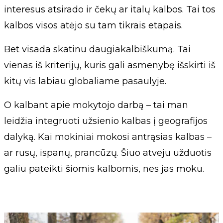
interesus atsirado ir čekų ar italų kalbos. Tai tos
kalbos visos atėjo su tam tikrais etapais.
Bet visada skatinu daugiakalbiškumą. Tai
vienas iš kriterijų, kuris gali asmenybę išskirti iš
kitų vis labiau globaliame pasaulyje.
O kalbant apie mokytojo darbą – tai man
leidžia integruoti užsienio kalbas į geografijos
dalyką. Kai mokiniai mokosi antrąsias kalbas –
ar rusų, ispanų, prancūzų. Šiuo atveju užduotis
galiu pateikti šiomis kalbomis, nes jas moku.