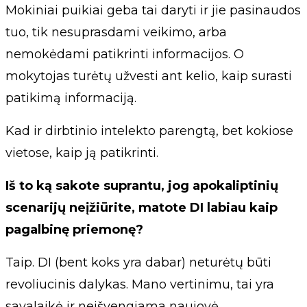
Mokiniai puikiai geba tai daryti ir jie pasinaudos
tuo, tik nesuprasdami veikimo, arba
nemokėdami patikrinti informacijos. O
mokytojas turėtų užvesti ant kelio, kaip surasti
patikimą informaciją.
Kad ir dirbtinio intelekto parengtą, bet kokiose
vietose, kaip ją patikrinti.
Iš to ką sakote suprantu, jog apokaliptinių
scenarijų neįžiūrite, matote DI labiau kaip
pagalbinę priemonę?
Taip. DI (bent koks yra dabar) neturėtų būti
revoliucinis dalykas. Mano vertinimu, tai yra
savalaikė ir neišvengiama naujovė.