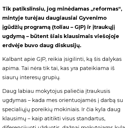
Tik patikslinsiu, jog minėdamas „reformas“,
mintyje turėjau daugiausiai Gyvenimo
įgūdžių programą (toliau – GĮP) ir įtraukųjį
ugdymą – būtent šiais klausimais viešojoje
erdvėje buvo daug diskusijų.
Kalbant apie GĮP, reikia įsigilinti, ką šis dalykas
apima. Tai nėra tik tai, kas yra pateikiama iš
siaurų interesų grupių.
Daug labiau mokytojus paliečia įtraukusis
ugdymas – kada mes orientuojamės į darbą su
specialiųjų poreikių mokiniais. Ir čia kyla daug
klausimų – kaip atitikti visus standartus,
diferencijuoti užduotis, dažnai mokytojams kyla