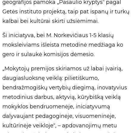
geografijos pamoka „Pasaulio kryptys“ pagal
Getės instituto projektą, taip pat ispanų ir turkų
kalbai bei kultūrai skirti užsiėmimai.
Ši iniciatyva, bei M. Norkevičiaus 1-5 klasių
moksleiviams išleista metodinė medžiaga ko
gero ir sulaukė komisijos dėmesio.
„Mokytojų premijos skiriamos už labai įvairią,
daugiasluoksnę veiklą: pilietiškumo,
bendražmogiškų vertybių diegimą, inovatyvius
metodinius darbus, aktyvią, kūrybišką veiklą
mokyklos bendruomenėje, iniciatyvumą
dalyvaujant pedagoginėje, visuomeninėje,
kultūrinėje veikloje“, – apdovanojimų metu