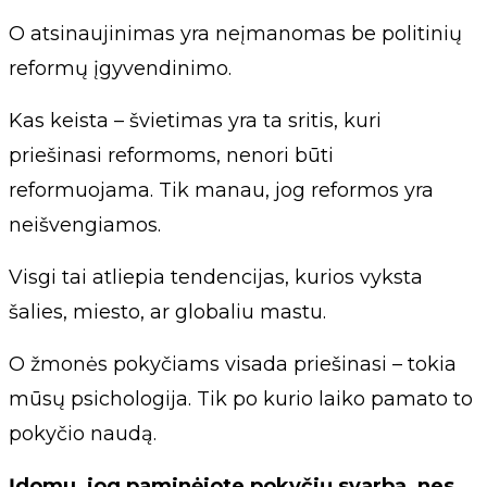
O atsinaujinimas yra neįmanomas be politinių
reformų įgyvendinimo.
Kas keista – švietimas yra ta sritis, kuri
priešinasi reformoms, nenori būti
reformuojama. Tik manau, jog reformos yra
neišvengiamos.
Visgi tai atliepia tendencijas, kurios vyksta
šalies, miesto, ar globaliu mastu.
O žmonės pokyčiams visada priešinasi – tokia
mūsų psichologija. Tik po kurio laiko pamato to
pokyčio naudą.
Įdomu, jog paminėjote pokyčių svarbą, nes