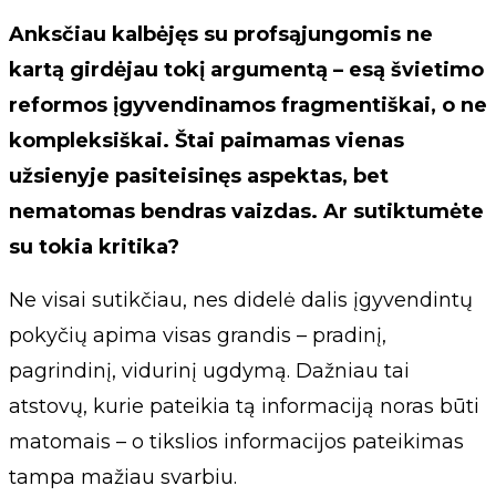
Anksčiau kalbėjęs su profsąjungomis ne
kartą girdėjau tokį argumentą – esą švietimo
reformos įgyvendinamos fragmentiškai, o ne
kompleksiškai. Štai paimamas vienas
užsienyje pasiteisinęs aspektas, bet
nematomas bendras vaizdas. Ar sutiktumėte
su tokia kritika?
Ne visai sutikčiau, nes didelė dalis įgyvendintų
pokyčių apima visas grandis – pradinį,
pagrindinį, vidurinį ugdymą. Dažniau tai
atstovų, kurie pateikia tą informaciją noras būti
matomais – o tikslios informacijos pateikimas
tampa mažiau svarbiu.