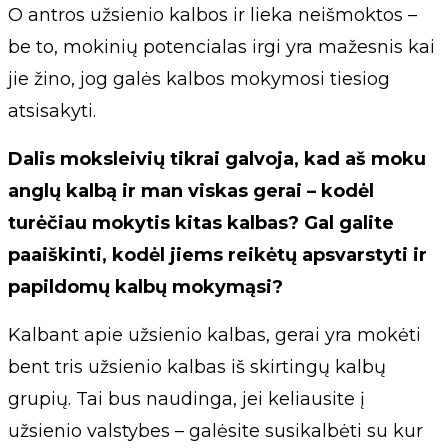
O antros užsienio kalbos ir lieka neišmoktos –
be to, mokinių potencialas irgi yra mažesnis kai
jie žino, jog galės kalbos mokymosi tiesiog
atsisakyti.
Dalis moksleivių tikrai galvoja, kad aš moku
anglų kalbą ir man viskas gerai – kodėl
turėčiau mokytis kitas kalbas? Gal galite
paaiškinti, kodėl jiems reikėtų apsvarstyti ir
papildomų kalbų mokymąsi?
Kalbant apie užsienio kalbas, gerai yra mokėti
bent tris užsienio kalbas iš skirtingų kalbų
grupių. Tai bus naudinga, jei keliausite į
užsienio valstybes – galėsite susikalbėti su kur