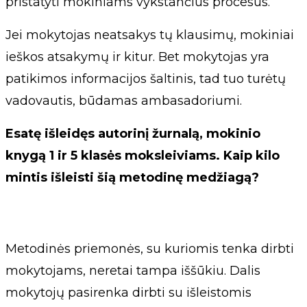
pristatyti mokiniams vykstančius procesus.
Jei mokytojas neatsakys tų klausimų, mokiniai
ieškos atsakymų ir kitur. Bet mokytojas yra
patikimos informacijos šaltinis, tad tuo turėtų
vadovautis, būdamas ambasadoriumi.
Esatę išleidęs autorinį žurnalą, mokinio
knygą 1 ir 5 klasės moksleiviams. Kaip kilo
mintis išleisti šią metodinę medžiagą?
Metodinės priemonės, su kuriomis tenka dirbti
mokytojams, neretai tampa iššūkiu. Dalis
mokytojų pasirenka dirbti su išleistomis