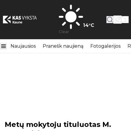
14
°C
Clear
Naujausios
Pranešk naujieną
Fotogalerijos
R
Metų mokytoju tituluotas M.