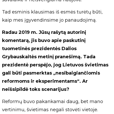
Tad esminis klausimas iš esmės turėtų būti,
kaip mes įgyvendinsime jo panaudojimą.
Radau 2019 m. Jūsų rašytą autorinį
komentarą, jis buvo apie paskutinį
tuometinės prezidentės Dalios
Grybauskaitės metinį pranešimą. Tada
prezidentė perspėjo, jog Lietuvos švietimas
gali būti pasmerktas „nesibaigiančiomis
reformoms ir eksperimentams“. Ar
neišsipildė toks scenarijus?
Reformų buvo pakankamai daug, bet mano
vertinimu, švietimas negali stovėti vietoje.