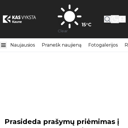
15
°C
Clear
Naujausios
Pranešk naujieną
Fotogalerijos
R
Prasideda prašymų priėmimas į