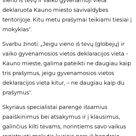
vieno iš tėvų ir vaiko gyvenamoji vieta
deklaruota Kauno miesto savivaldybės
teritorijoje. Kitu metu prašymai teikiami tiesiai į
mokyklas“.
Svarbu žinoti: „Jeigu vieno iš tėvų (globėjų) ir
vaiko gyvenamosios vietos deklaracijos vieta -
Kauno mieste, galima pateikti ne daugiau kaip
tris prašymus, jeigu gyvenamosios vietos
deklaracijos vieta kitur, – ne daugiau kaip du
prašymus“.
Skyriaus specialistai parengė išsamius
paaiškinimus bei atsakymus ir į klausimus,
galinčius kilti tėvams, norintiems savo vaikus