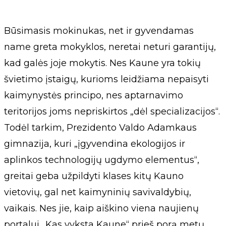
Būsimasis mokinukas, net ir gyvendamas
name greta mokyklos, neretai neturi garantijų,
kad galės joje mokytis. Nes Kaune yra tokių
švietimo įstaigų, kurioms leidžiama nepaisyti
kaimynystės principo, nes aptarnavimo
teritorijos joms nepriskirtos „dėl specializacijos“.
Todėl tarkim, Prezidento Valdo Adamkaus
gimnazija, kuri „įgyvendina ekologijos ir
aplinkos technologijų ugdymo elementus“,
greitai geba užpildyti klases kitų Kauno
vietovių, gal net kaimyninių savivaldybių,
vaikais. Nes jie, kaip aiškino viena naujienų
portalui „Kas vyksta Kaune“ prieš porą metų