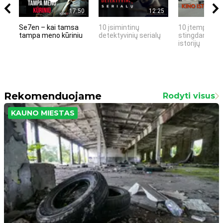
17:50
12:25
Se7en – kai tamsa
10 įsimintinų
10 įtemptų, k
tampa meno kūriniu
detektyvinių serialų
stingdančių k
istorijų
Rekomenduojame
Rodyti visus
KAUNO MIESTAS