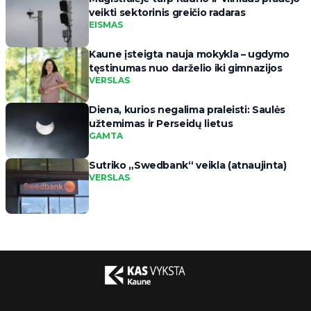
veikti sektorinis greičio radaras
EISMAS
Kaune įsteigta nauja mokykla – ugdymo
tęstinumas nuo darželio iki gimnazijos
VERSLAS
Diena, kurios negalima praleisti: Saulės
užtemimas ir Perseidų lietus
GAMTA
Sutriko „Swedbank“ veikla (atnaujinta)
VERSLAS