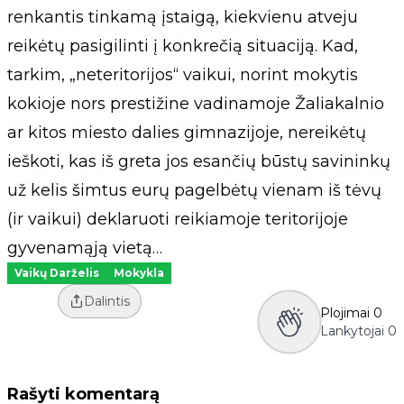
renkantis tinkamą įstaigą, kiekvienu atveju
reikėtų pasigilinti į konkrečią situaciją. Kad,
tarkim, „neteritorijos“ vaikui, norint mokytis
kokioje nors prestižine vadinamoje Žaliakalnio
ar kitos miesto dalies gimnazijoje, nereikėtų
ieškoti, kas iš greta jos esančių būstų savininkų
už kelis šimtus eurų pagelbėtų vienam iš tėvų
(ir vaikui) deklaruoti reikiamoje teritorijoje
gyvenamąją vietą…
Vaikų Darželis
Mokykla
Dalintis
Plojimai
0
Lankytojai
0
Rašyti komentarą