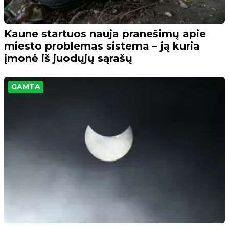
Kaune startuos nauja pranešimų apie
miesto problemas sistema – ją kuria
įmonė iš juodųjų sąrašų
GAMTA