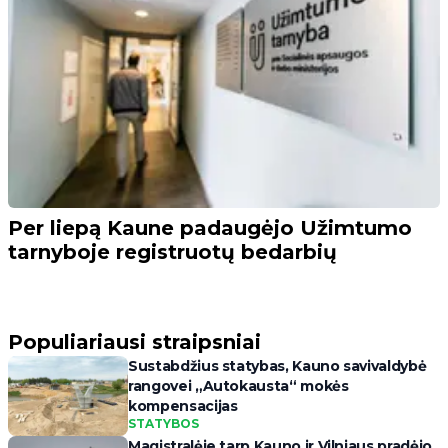
Per liepą Kaune padaugėjo Užimtumo
tarnyboje registruotų bedarbių
Populiariausi straipsniai
Sustabdžius statybas, Kauno savivaldybė
rangovei „Autokausta“ mokės
kompensacijas
STATYBOS
Magistralėje tarp Kauno ir Vilniaus pradėjo