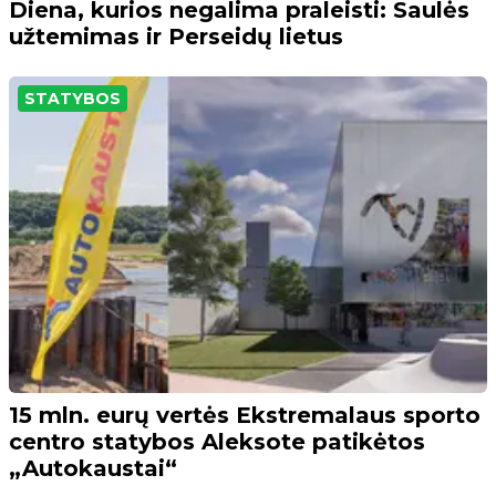
Diena, kurios negalima praleisti: Saulės
užtemimas ir Perseidų lietus
STATYBOS
15 mln. eurų vertės Ekstremalaus sporto
centro statybos Aleksote patikėtos
„Autokaustai“