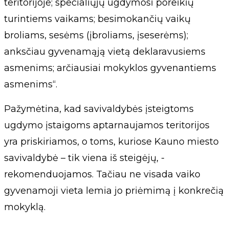
teritorijoje; specialiųjų ugdymosi poreikių
turintiems vaikams; besimokančių vaikų
broliams, sesėms (įbroliams, įseserėms);
anksčiau gyvenamąją vietą deklaravusiems
asmenims; arčiausiai mokyklos gyvenantiems
asmenims“.
Pažymėtina, kad savivaldybės įsteigtoms
ugdymo įstaigoms aptarnaujamos teritorijos
yra priskiriamos, o toms, kuriose Kauno miesto
savivaldybė – tik viena iš steigėjų, -
rekomenduojamos. Tačiau ne visada vaiko
gyvenamoji vieta lemia jo priėmimą į konkrečią
mokyklą.