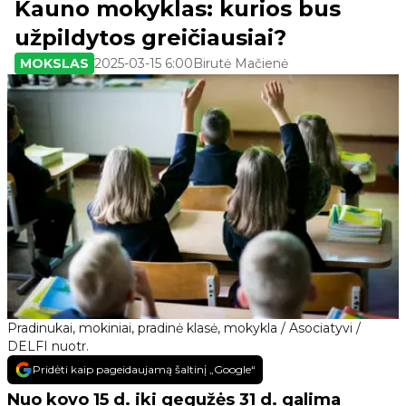
Kauno mokyklas: kurios bus
užpildytos greičiausiai?
MOKSLAS
2025-03-15 6:00
Birutė Mačienė
Pradinukai, mokiniai, pradinė klasė, mokykla / Asociatyvi /
DELFI nuotr.
Pridėti kaip pageidaujamą šaltinį „Google“
Nuo kovo 15 d. iki gegužės 31 d. galima