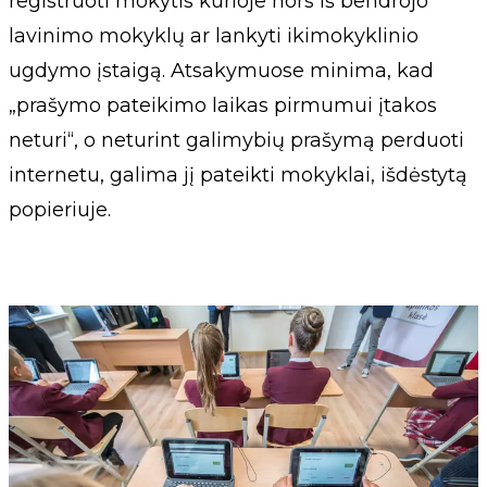
registruoti mokytis kurioje nors iš bendrojo
lavinimo mokyklų ar lankyti ikimokyklinio
ugdymo įstaigą. Atsakymuose minima, kad
„prašymo pateikimo laikas pirmumui įtakos
neturi“, o neturint galimybių prašymą perduoti
internetu, galima jį pateikti mokyklai, išdėstytą
popieriuje.