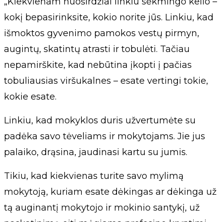
„Kiekvienam nuoširdžiai linkiu sėkmingo kelio –
kokį bepasirinksite, kokio norite jūs. Linkiu, kad
išmoktos gyvenimo pamokos vestų pirmyn,
augintų, skatintų atrasti ir tobulėti. Tačiau
nepamirškite, kad nebūtina įkopti į pačias
tobuliausias viršukalnes – esate vertingi tokie,
kokie esate.
Linkiu, kad mokyklos duris užvertumėte su
padėka savo tėveliams ir mokytojams. Jie jus
palaiko, drąsina, jaudinasi kartu su jumis.
Tikiu, kad kiekvienas turite savo mylimą
mokytoją, kuriam esate dėkingas ar dėkinga už
tą auginantį mokytojo ir mokinio santykį, už