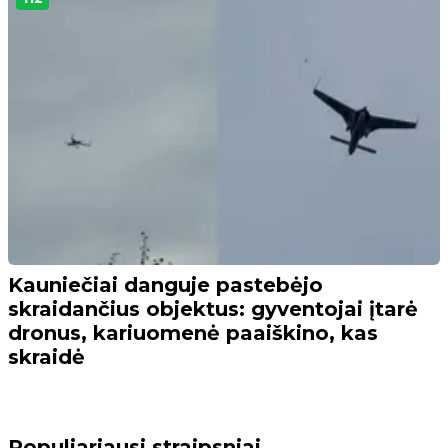
Kauniečiai danguje pastebėjo
skraidančius objektus: gyventojai įtarė
dronus, kariuomenė paaiškino, kas
skraidė
Populiariausi straipsniai