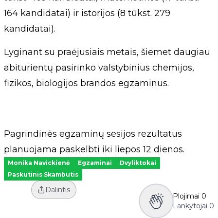
164 kandidatai) ir istorijos (8 tūkst. 279
kandidatai).
Lyginant su praėjusiais metais, šiemet daugiau
abiturientų pasirinko valstybinius chemijos,
fizikos, biologijos brandos egzaminus.
Pagrindinės egzaminų sesijos rezultatus
planuojama paskelbti iki liepos 12 dienos.
Monika Navickienė
Egzaminai
Dvyliktokai
Paskutinis Skambutis
Dalintis
Plojimai
0
Lankytojai
0