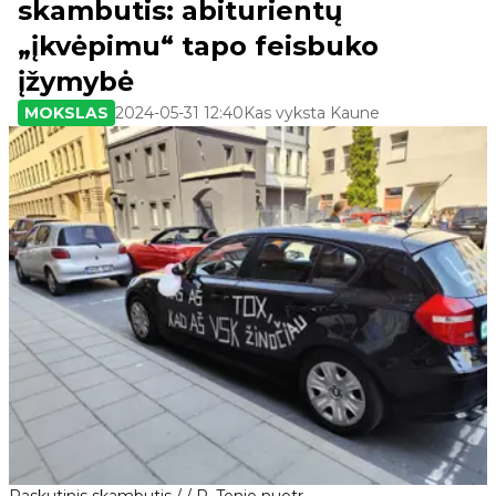
skambutis: abiturientų
„įkvėpimu“ tapo feisbuko
įžymybė
MOKSLAS
2024-05-31 12:40
Kas vyksta Kaune