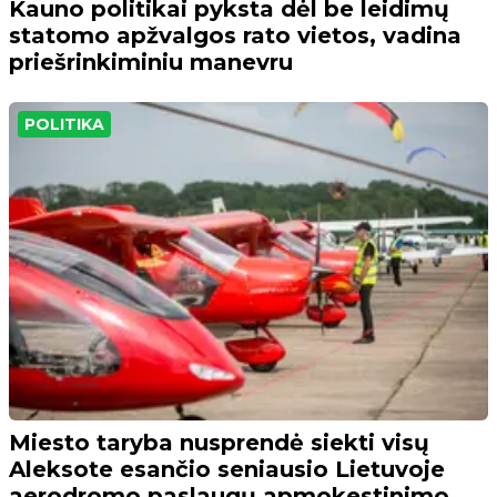
Kauno politikai pyksta dėl be leidimų
statomo apžvalgos rato vietos, vadina
priešrinkiminiu manevru
POLITIKA
Miesto taryba nusprendė siekti visų
Aleksote esančio seniausio Lietuvoje
aerodromo paslaugų apmokestinimo