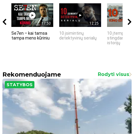
17:50
12:25
Se7en – kai tamsa
10 įsimintinų
10 įtemptų, k
tampa meno kūriniu
detektyvinių serialų
stingdančių k
istorijų
Rekomenduojame
Rodyti visus
STATYBOS