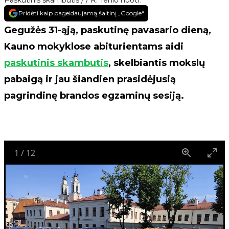
Paskutinis skambutis / / R. Tenio nuotr.
Pridėti kaip pageidaujamą šaltinį „Google“
Gegužės 31-ąją, paskutinę pavasario dieną,
Kauno mokyklose abiturientams aidi
paskutinis skambutis
, skelbiantis mokslų
pabaigą ir jau šiandien prasidėjusią
pagrindinę brandos egzaminų sesiją.
1
/
12