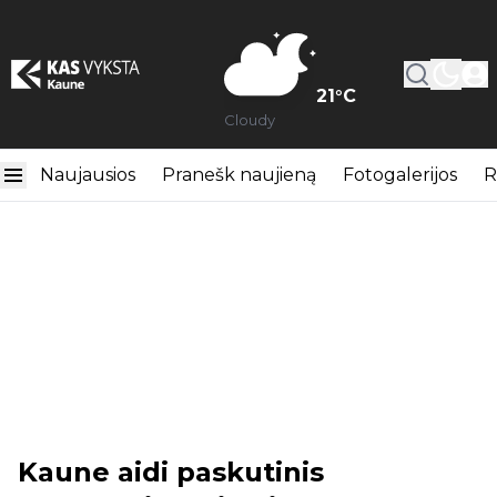
21
°C
Cloudy
Naujausios
Pranešk naujieną
Fotogalerijos
R
Kaune aidi paskutinis