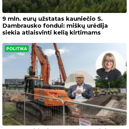
9 mln. eurų užstatas kauniečio S.
Dambrausko fondui: miškų urėdija
siekia atlaisvinti kelią kirtimams
POLITIKA