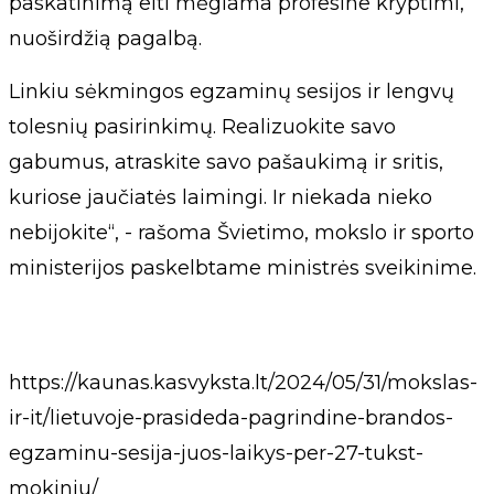
paskatinimą eiti mėgiama profesine kryptimi,
nuoširdžią pagalbą.
Linkiu sėkmingos egzaminų sesijos ir lengvų
tolesnių pasirinkimų. Realizuokite savo
gabumus, atraskite savo pašaukimą ir sritis,
kuriose jaučiatės laimingi. Ir niekada nieko
nebijokite“, - rašoma Švietimo, mokslo ir sporto
ministerijos paskelbtame ministrės sveikinime.
https://kaunas.kasvyksta.lt/2024/05/31/mokslas-
ir-it/lietuvoje-prasideda-pagrindine-brandos-
egzaminu-sesija-juos-laikys-per-27-tukst-
mokiniu/