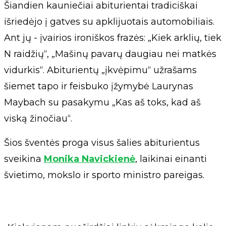
Šiandien kauniečiai abiturientai tradiciškai
išriedėjo į gatves su apklijuotais automobiliais.
Ant jų - įvairios ironiškos frazės: „Kiek arklių, tiek
N raidžių“, „Mašinų pavarų daugiau nei matkės
vidurkis“. Abiturientų „įkvėpimu“ užrašams
šiemet tapo ir feisbuko įžymybė Laurynas
Maybach su pasakymu „Kas aš toks, kad aš
viską žinočiau“.
Šios šventės proga visus šalies abiturientus
sveikina
Monika Navickienė
, laikinai einanti
švietimo, mokslo ir sporto ministro pareigas.