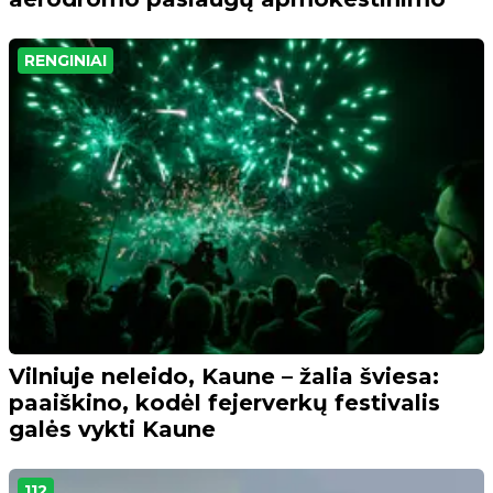
RENGINIAI
Vilniuje neleido, Kaune – žalia šviesa:
paaiškino, kodėl fejerverkų festivalis
galės vykti Kaune
112