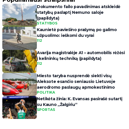
Dokumento failo pavadinimas atskleidė
statybų paslaptį Nemuno saloje
(papildyta)
STATYBOS
Kaunietė paviešino prašymą po galimo
užpuolimo: ieškomi du vyrai
112
Avarija magistralėje A1 – automobilis rėžėsi
į kelininkų techniką (papildyta)
112
Miesto taryba nusprendė siekti visų
Aleksote esančio seniausio Lietuvoje
aerodromo paslaugų apmokestinimo
POLITIKA
Netikėta žinia: K. Evansas pasirašė sutartį
su Kauno „Žalgiriu“
SPORTAS