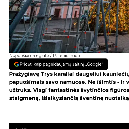
Nupuošiama eglutė / R. Tenio nuotr.
Pridėti kaip pageidaujamą šaltinį „Google“
Pražygiavę Trys karaliai daugeliui kauniečių
papuošimais savo namuose. Ne išimtis - ir v
užtruks. Visgi fantastinės švytinčios figūro
staigmeną, išlaikysiančią šventinę nuotaiką 