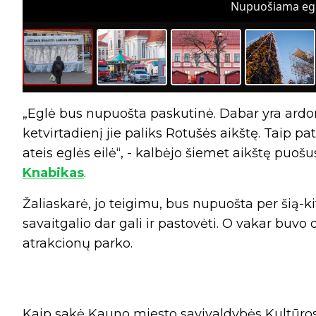
Nupuošiama eglu
„Eglė bus nupuošta paskutinė. Dabar yra ardom
ketvirtadienį jie paliks Rotušės aikštę. Taip p
ateis eglės eilė“, - kalbėjo šiemet aikštę pu
Knabikas
.
Žaliaskarė, jo teigimu, bus nupuošta per šią-kit
savaitgalio dar gali ir pastovėti. O vakar bu
atrakcionų parko.
Kaip sakė Kauno miesto savivaldybės Kultūro