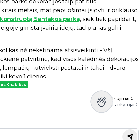
akos parko dekoracijos taip pat bus
itais metais, mat papuošimai įsigyti ir priklauso
konstruotą Santakos parką
, šiek tiek papildant,
eigoje gimsta įvairių idėjų, tad planas gali ir
ol kas nė neketinama atsisveikinti - VšĮ
kienė patvirtino, kad visos kalėdinės dekoracijos
, lempučių nutvieksti pastatai ir takai - dvarą
iki kovo 1 dienos.
jus Knabikas
Plojimai
0
Lankytojai
0