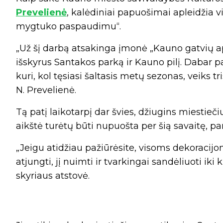
Prevelienė
, kalėdiniai papuošimai apleidžia vi
mygtuko paspaudimu“.
„Už šį darbą atsakinga įmonė „Kauno gatvių a
išskyrus Santakos parką ir Kauno pilį. Dabar 
kuri, kol tęsiasi šaltasis metų sezonas, veiks tr
N. Prevelienė.
Tą patį laikotarpį dar švies, džiugins miestieč
aikštė turėtų būti nupuošta per šią savaitę, pan
„Jeigu atidžiau pažiūrėsite, visoms dekoracij
atjungti, jį nuimti ir tvarkingai sandėliuoti iki
skyriaus atstovė.