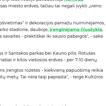
sas miesto erdves, tačiau tai negali įvykti „vieno
pšvietimas“ ir dekoracijos pamažu nuiminėjamos,
parko stadione, dauboje,
įrenginėjama čiuožykla
,
is savaites - praktiškai iki sausio pabaigos“, - sakė
ius ir Santakos parkas bei Kauno pilis. Rotušės
ašiai ir kitos viešosios erdvės - per 7-10 dienų.
oms įrengtos rozetės - kiekvieną papuošimą reikia
 kitų metų. Tai nėra taip paprasta“, - teigė Kultūros