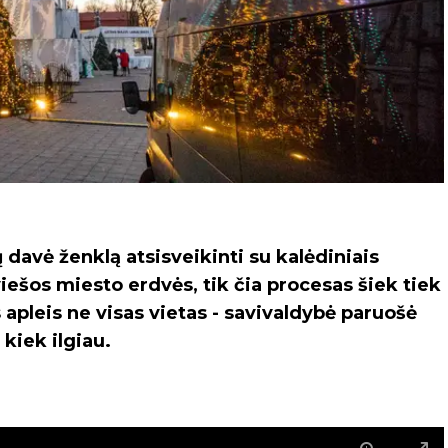
 davė ženklą atsisveikinti su kalėdiniais
iešos miesto erdvės, tik čia procesas šiek tiek
s apleis ne visas vietas - savivaldybė paruošė
kiek ilgiau.