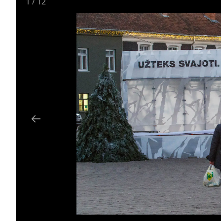
1
/
12