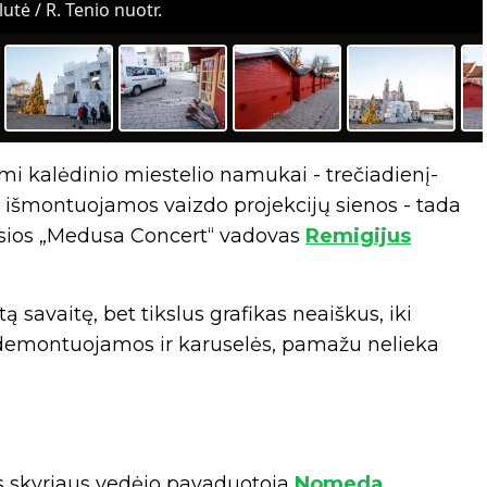
tė / R. Tenio nuotr.
i kalėdinio miestelio namukai - trečiadienį-
at išmontuojamos vaizdo projekcijų sienos - tada
ošusios „Medusa Concert“ vadovas
Remigijus
ą savaitę, bet tikslus grafikas neaiškus, iki
vo demontuojamos ir karuselės, pamažu nelieka
s skyriaus vedėjo pavaduotoja
Nomeda