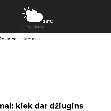
28
°C
Partly-Cloudy
Reklama
Kontaktai
ai: kiek dar džiugins