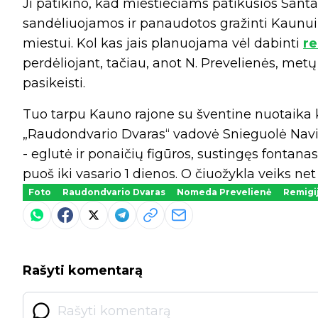
Ji patikino, kad miestiečiams patikusios Sant
sandėliuojamos ir panaudotos gražinti Kaunui k
miestui. Kol kas jais planuojama vėl dabinti
re
perdėliojant, tačiau, anot N. Prevelienės, metų 
pasikeisti.
Tuo tarpu Kauno rajone su šventine nuotaika k
„Raudondvario Dvaras“ vadovė Snieguolė Navic
- eglutė ir ponaičių figūros, sustingęs fontanas
puoš iki vasario 1 dienos. O čiuožykla veiks net 
Foto
Raudondvario Dvaras
Nomeda Prevelienė
Remigi
Rašyti komentarą