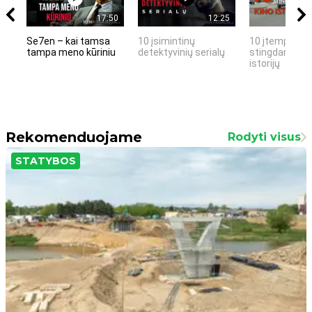
17:50
12:25
Se7en – kai tamsa
10 įsimintinų
10 įtemptų, k
tampa meno kūriniu
detektyvinių serialų
stingdančių k
istorijų
Rekomenduojame
Rodyti visus
STATYBOS