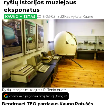
ryšių istorijos muziejaus
eksponatus
KAUNO MIESTAS
2016-03-03 13:32
Kas vyksta Kaune
Ryšių istorijos muziejus / R. Tenio nuotr.
Pridėti kaip pageidaujamą šaltinį „Google“
Bendrovei TEO pardavus Kauno Rotušės