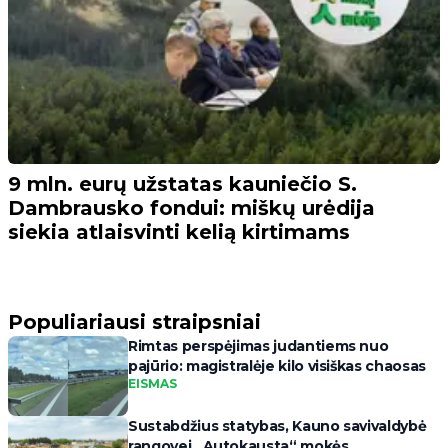
9 mln. eurų užstatas kauniečio S.
Dambrausko fondui: miškų urėdija
siekia atlaisvinti kelią kirtimams
Populiariausi straipsniai
Rimtas perspėjimas judantiems nuo
pajūrio: magistralėje kilo visiškas chaosas
EISMAS
Sustabdžius statybas, Kauno savivaldybė
rangovei „Autokausta“ mokės