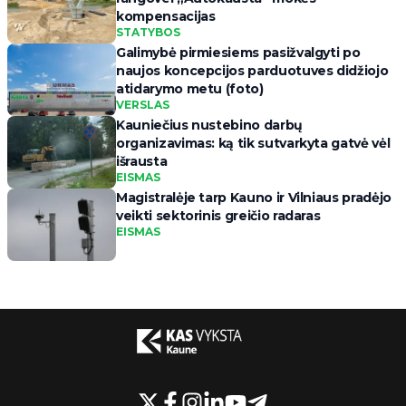
kompensacijas
STATYBOS
Galimybė pirmiesiems pasižvalgyti po
naujos koncepcijos parduotuves didžiojo
atidarymo metu (foto)
VERSLAS
Kauniečius nustebino darbų
organizavimas: ką tik sutvarkyta gatvė vėl
išrausta
EISMAS
Magistralėje tarp Kauno ir Vilniaus pradėjo
veikti sektorinis greičio radaras
EISMAS