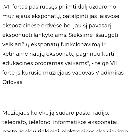
„VII fortas pasiruošęs priimti dalį uždaromo
muziejaus eksponatų, patalpinti jas laisvose
ekspozicinėse erdvėse bei jau šį pavasarį
eksponuoti lankytojams. Sieksime išsaugoti
veikiančių eksponatų funkcionavimą ir
ketiname naujų eksponatų pagrindu kurti
edukacines programas vaikams“, - teigė VII
forte įsikūrusio muziejaus vadovas Vladimiras
Orlovas.
Muziejaus kolekciją sudaro pašto, radijo,
telegrafo, telefono, informatikos eksponatai,
pašto ženklų rinkiniai, elektroninės skaičiavimo