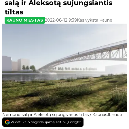
salą ir Aleksotą sujungsiantis
tiltas
KAUNO MIESTAS
2022-08-12 9:39
Kas vyksta Kaune
Nemuno salą ir Aleksotą sujungsiantis tiltas / Kaunas.lt nuotr.
Pridėti kaip pageidaujamą šaltinį „Google“