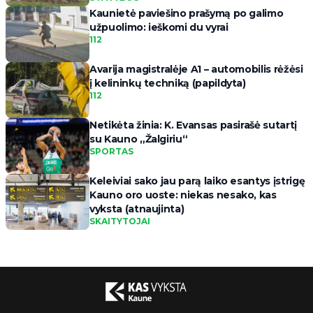
Kaunietė paviešino prašymą po galimo
užpuolimo: ieškomi du vyrai
112
Avarija magistralėje A1 – automobilis rėžėsi
į kelininkų techniką (papildyta)
112
Netikėta žinia: K. Evansas pasirašė sutartį
su Kauno „Žalgiriu“
SPORTAS
Keleiviai sako jau parą laiko esantys įstrigę
Kauno oro uoste: niekas nesako, kas
vyksta (atnaujinta)
SKAITYTOJAI