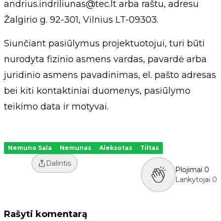
andrius.indriliunas@tec.lt
arba raštu, adresu
Žalgirio g. 92-301, Vilnius LT-09303.
Siunčiant pasiūlymus projektuotojui, turi būti
nurodyta fizinio asmens vardas, pavardė arba
juridinio asmens pavadinimas, el. pašto adresas
bei kiti kontaktiniai duomenys, pasiūlymo
teikimo data ir motyvai.
Nemuno Sala
Nemunas
Aleksotas
Tiltas
Dalintis
Plojimai
0
Lankytojai
0
Rašyti komentarą