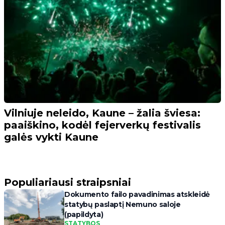
Vilniuje neleido, Kaune – žalia šviesa:
paaiškino, kodėl fejerverkų festivalis
galės vykti Kaune
Populiariausi straipsniai
Dokumento failo pavadinimas atskleidė
statybų paslaptį Nemuno saloje
(papildyta)
STATYBOS