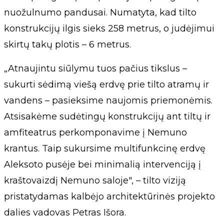
nuožulnumo pandusai. Numatyta, kad tilto
konstrukcijų ilgis sieks 258 metrus, o judėjimui
skirtų takų plotis – 6 metrus.
„Atnaujintu siūlymu tuos pačius tikslus –
sukurti sėdimą viešą erdvę prie tilto atramų ir
vandens – pasieksime naujomis priemonėmis.
Atsisakėme sudėtingų konstrukcijų ant tiltų ir
amfiteatrus perkomponavime į Nemuno
krantus. Taip sukursime multifunkcinę erdvę
Aleksoto pusėje bei minimalią intervenciją į
kraštovaizdį Nemuno saloje", – tilto viziją
pristatydamas kalbėjo architektūrinės projekto
dalies vadovas Petras Išora.