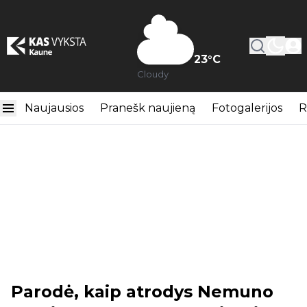
23
°C
Cloudy
Naujausios
Pranešk naujieną
Fotogalerijos
R
Parodė, kaip atrodys Nemuno