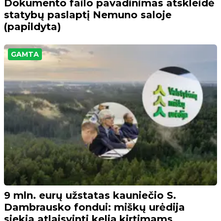
Dokumento failo pavadinimas atskleidė
statybų paslaptį Nemuno saloje
(papildyta)
GAMTA
9 mln. eurų užstatas kauniečio S.
Dambrausko fondui: miškų urėdija
siekia atlaisvinti kelią kirtimams