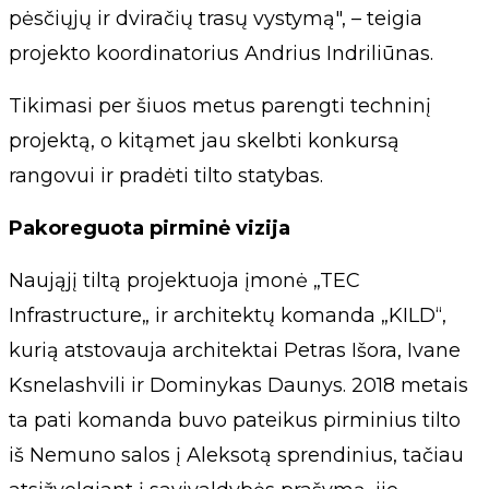
pėsčiųjų ir dviračių trasų vystymą", – teigia
projekto koordinatorius Andrius Indriliūnas.
Tikimasi per šiuos metus parengti techninį
projektą, o kitąmet jau skelbti konkursą
rangovui ir pradėti tilto statybas.
Pakoreguota pirminė vizija
Naująjį tiltą projektuoja įmonė „TEC
Infrastructure„ ir architektų komanda „KILD“,
kurią atstovauja architektai Petras Išora, Ivane
Ksnelashvili ir Dominykas Daunys. 2018 metais
ta pati komanda buvo pateikus pirminius tilto
iš Nemuno salos į Aleksotą sprendinius, tačiau