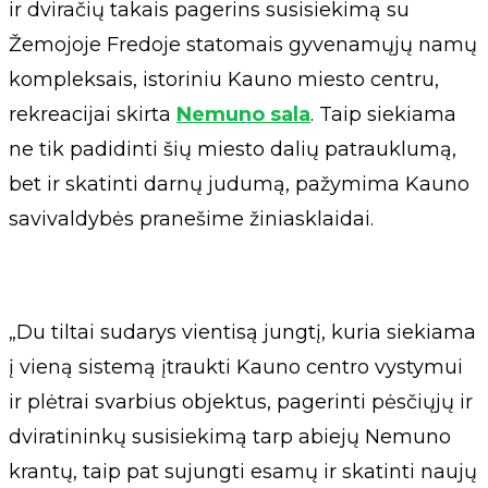
ir dviračių takais pagerins susisiekimą su
Žemojoje Fredoje statomais gyvenamųjų namų
kompleksais, istoriniu Kauno miesto centru,
rekreacijai skirta
Nemuno sala
. Taip siekiama
ne tik padidinti šių miesto dalių patrauklumą,
bet ir skatinti darnų judumą, pažymima Kauno
savivaldybės pranešime žiniasklaidai.
„Du tiltai sudarys vientisą jungtį, kuria siekiama
į vieną sistemą įtraukti Kauno centro vystymui
ir plėtrai svarbius objektus, pagerinti pėsčiųjų ir
dviratininkų susisiekimą tarp abiejų Nemuno
krantų, taip pat sujungti esamų ir skatinti naujų