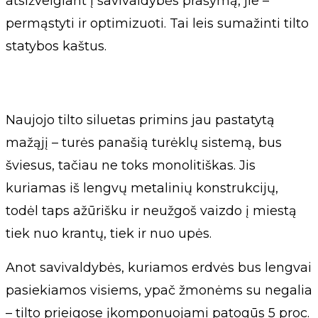
atsižvelgiant į savivaldybės prašymą, jie –
permąstyti ir optimizuoti. Tai leis sumažinti tilto
statybos kaštus.
Naujojo tilto siluetas primins jau pastatytą
mažąjį – turės panašią turėklų sistemą, bus
šviesus, tačiau ne toks monolitiškas. Jis
kuriamas iš lengvų metalinių konstrukcijų,
todėl taps ažūrišku ir neužgoš vaizdo į miestą
tiek nuo krantų, tiek ir nuo upės.
Anot savivaldybės, kuriamos erdvės bus lengvai
pasiekiamos visiems, ypač žmonėms su negalia
– tilto prieigose įkomponuojami patogūs 5 proc.