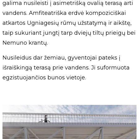
galima nusileisti į asimetrišką ovalią terasą arti
vandens. Amfiteatriška erdvė kompoziciškai
atkartos Ugniagesių rūmų užstatymą ir aikštę,
taip sukuriant jungtį tarp dviejų tiltų prieigų bei
Nemuno krantų.
Nusileidus dar žemiau, gyventojai pateks į
išraiškingą terasą prie vandens. Ji suformuota
egzistuojančios bunos vietoje.