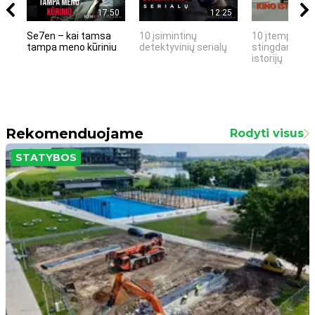
17:50
12:25
Se7en – kai tamsa
10 įsimintinų
10 įtemptų, k
tampa meno kūriniu
detektyvinių serialų
stingdančių k
istorijų
Rekomenduojame
Rodyti visus
STATYBOS