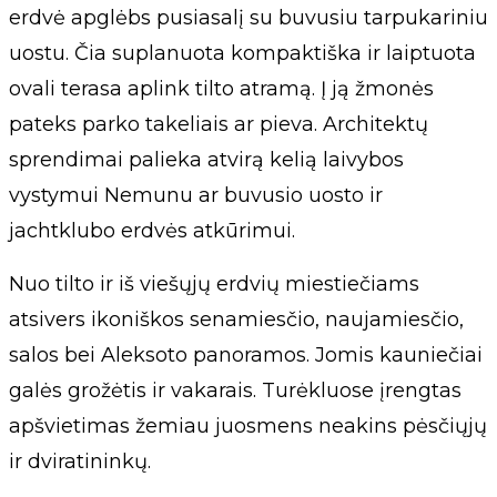
erdvė apglėbs pusiasalį su buvusiu tarpukariniu
uostu. Čia suplanuota kompaktiška ir laiptuota
ovali terasa aplink tilto atramą. Į ją žmonės
pateks parko takeliais ar pieva. Architektų
sprendimai palieka atvirą kelią laivybos
vystymui Nemunu ar buvusio uosto ir
jachtklubo erdvės atkūrimui.
Nuo tilto ir iš viešųjų erdvių miestiečiams
atsivers ikoniškos senamiesčio, naujamiesčio,
salos bei Aleksoto panoramos. Jomis kauniečiai
galės grožėtis ir vakarais. Turėkluose įrengtas
apšvietimas žemiau juosmens neakins pėsčiųjų
ir dviratininkų.