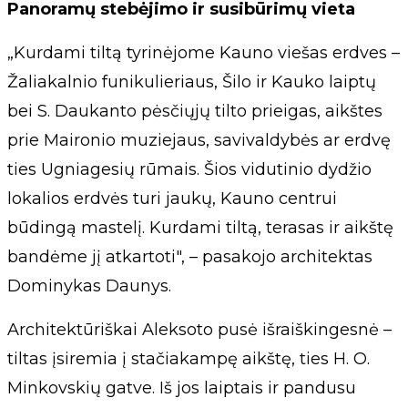
Panoramų stebėjimo ir susibūrimų vieta
„Kurdami tiltą tyrinėjome Kauno viešas erdves –
Žaliakalnio funikulieriaus, Šilo ir Kauko laiptų
bei S. Daukanto pėsčiųjų tilto prieigas, aikštes
prie Maironio muziejaus, savivaldybės ar erdvę
ties Ugniagesių rūmais. Šios vidutinio dydžio
lokalios erdvės turi jaukų, Kauno centrui
būdingą mastelį. Kurdami tiltą, terasas ir aikštę
bandėme jį atkartoti", – pasakojo architektas
Dominykas Daunys.
Architektūriškai Aleksoto pusė išraiškingesnė –
tiltas įsiremia į stačiakampę aikštę, ties H. O.
Minkovskių gatve. Iš jos laiptais ir pandusu