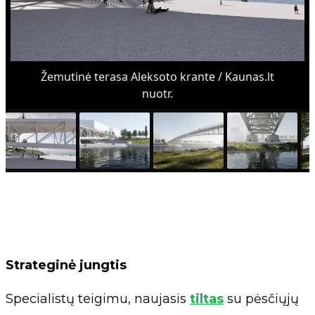
Žemutinė terasa Aleksoto krante / Kaunas.lt
nuotr.
Strateginė jungtis
Specialistų teigimu, naujasis
tiltas
su pėsčiųjų