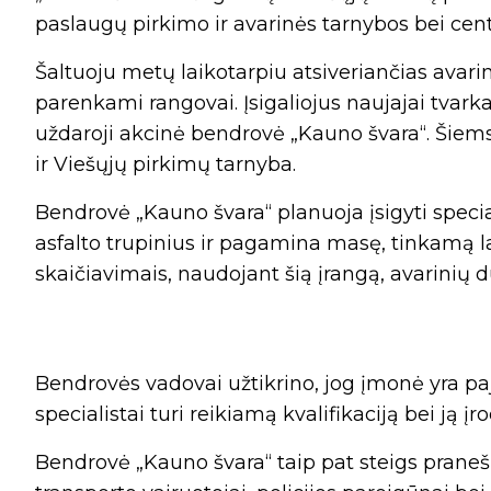
paslaugų pirkimo ir avarinės tarnybos bei cent
Šaltuoju metų laikotarpiu atsiveriančias avar
parenkami rangovai. Įsigaliojus naujajai tvark
uždaroji akcinė bendrovė „Kauno švara“. Šiem
ir Viešųjų pirkimų tarnyba.
Bendrovė „Kauno švara“ planuoja įsigyti specia
asfalto trupinius ir pagamina masę, tinkamą 
skaičiavimais, naudojant šią įrangą, avarinių
Bendrovės vadovai užtikrino, jog įmonė yra pa
specialistai turi reikiamą kvalifikaciją bei ją į
Bendrovė „Kauno švara“ taip pat steigs prane