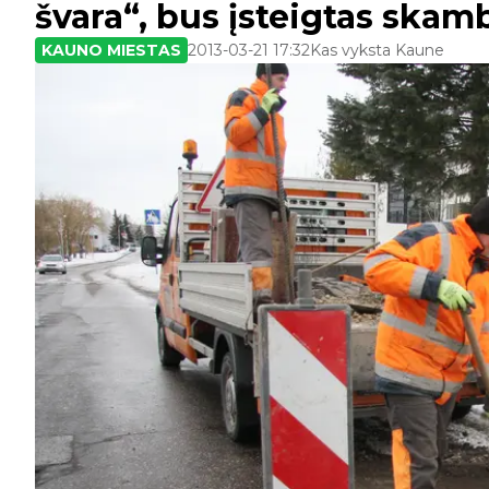
švara“, bus įsteigtas skam
KAUNO MIESTAS
2013-03-21 17:32
Kas vyksta Kaune