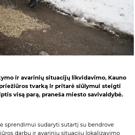
ymo ir avarinių situacijų likvidavimo, Kauno
priežiūros tvarką ir pritarė siūlymui steigti
iptis visą parą, praneša miesto savivaldybė.
rė sprendimui sudaryti sutartį su bendrove
iūros darbų ir avarinių situacijų lokalizavimo