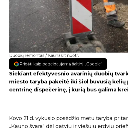
Duobių remontas / Kaunas.lt nuotr.
Pridėti kaip pageidaujamą šaltinį „Google“
Siekiant efektyvesnio avarinių duobių tvark
miesto taryba pakeitė iki šiol buvusią kelių 
centrinę dispečerinę, į kurią bus galima kre
Kovo 21 d. vykusio posėdžio metu taryba prita
„Kauno švara“ dėl gatvių ir viešųjų erdvių priež