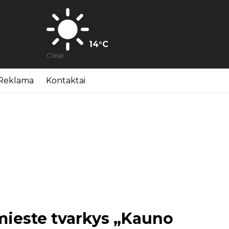
14
°C
Clear
Reklama
Kontaktai
mieste tvarkys „Kauno