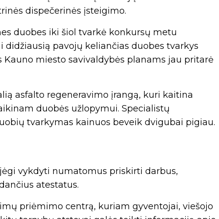
rinės dispečerinės įsteigimo.
ines duobes iki šiol tvarkė konkursų metu
ai didžiausią pavojų keliančias duobes tvarkys
s Kauno miesto savivaldybės planams jau pritarė
lią asfalto regeneravimo įrangą, kuri kaitina
laikinam duobės užlopymui. Specialistų
 duobių tvarkymas kainuos beveik dvigubai pigiau.
jėgi vykdyti numatomus priskirti darbus,
rodančius atestatus.
šimų priėmimo centrą, kuriam gyventojai, viešojo