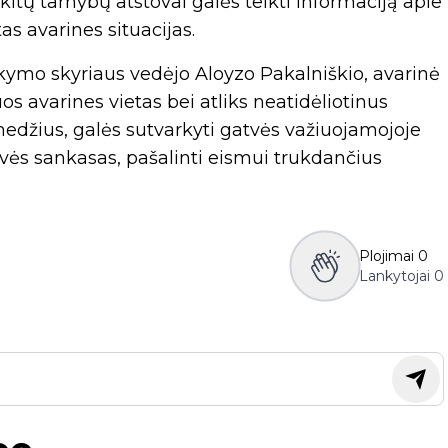
 kitų tarnybų atstovai galės teikti informaciją apie
as avarines situacijas.
ymo skyriaus vedėjo Aloyzo Pakalniškio, avarinė
uos avarines vietas bei atliks neatidėliotinus
medžius, galės sutvarkyti gatvės važiuojamojoje
tvės sankasas, pašalinti eismui trukdančius
Plojimai
0
Lankytojai
0