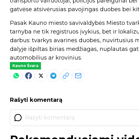
transporto vairuotojai, policijos pareigūnai bei
gatvėse atsivėrusias pavojingas duobes bei kit
Pasak Kauno miesto savivaldybės Miesto tvark
tarnyba ne tik registruos įvykius, bet ir lokaliz
darbus: tvarkys avarines duobes, nuvirtusius 
dalyje išpiltas birias medžiagas, nuplautas ga
automobilius ar krovinius.
Kauno Švara
Rašyti komentarą