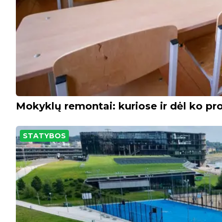
Mokyklų remontai: kuriose ir dėl ko pro
STATYBOS