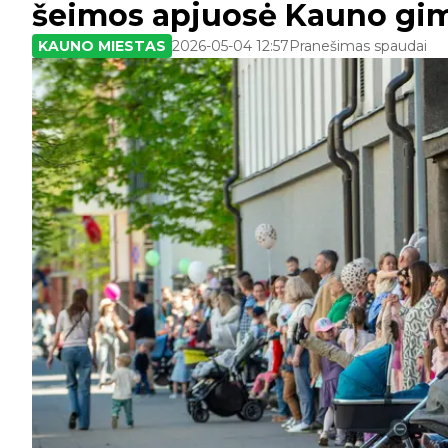
šeimos apjuosė Kauno g
KAUNO MIESTAS
2026-05-04 12:57
Pranešimas spaudai