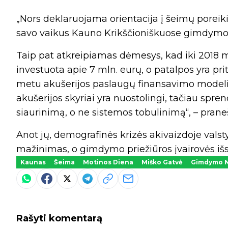
„Nors deklaruojama orientacija į šeimų poreiki
savo vaikus Kauno Krikščioniškuose gimdymo na
Taip pat atkreipiamas dėmesys, kad iki 2018 
investuota apie 7 mln. eurų, o patalpos yra pr
metu akušerijos paslaugų finansavimo modelis 
akušerijos skyriai yra nuostolingi, tačiau sp
siaurinimą, o ne sistemos tobulinimą“, – pran
Anot jų, demografinės krizės akivaizdoje valst
mažinimas, o gimdymo priežiūros įvairovės išs
Kaunas
Šeima
Motinos Diena
Miško Gatvė
Gimdymo 
Rašyti komentarą