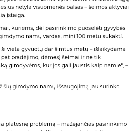
sius netyla visuomenės balsas – šeimos aktyviai
ią įstaigą.
mai, kuriems, dėl pasirinkimo puoselėti gyvybės
ų gimdymo namų vardas, mini 100 metų sukaktį.
d ši vieta gyvuotų dar šimtus metų – išlaikydama
o pat pradėjimo, dėmesį šeimai ir ne tik
nką gimdyvėms, kur jos gali jaustis kaip namie“, –
 už šių gimdymo namų išsaugojimą jau surinko
idžia platesnę problemą – mažėjančias pasirinkimo