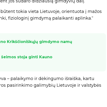
nt jos sudaro didžiausią gimdyvių dalį.
 būtent tokia vieta Lietuvoje, orientuota į mažos
ki, fiziologinį gimdymą palaikanti aplinka.“
uno Krikščioniškųjų gimdymo namų
: šeimos stoja ginti Kauno
tyva – palaikymo ir dėkingumo išraiška, kartu
os pasirinkimo galimybių Lietuvoje ir valstybės