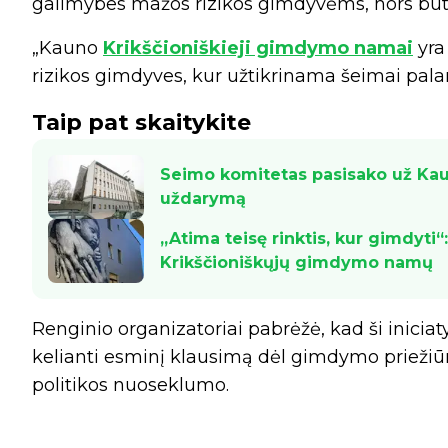
galimybes mažos rizikos gimdyvėms, nors būte
„Kauno
Krikščioniškieji gimdymo namai
yra
rizikos gimdyves, kur užtikrinama šeimai palan
Taip pat skaitykite
Seimo komitetas pasisako už Ka
uždarymą
„Atima teisę rinktis, kur gimdyti“
Krikščioniškųjų gimdymo namų
Renginio organizatoriai pabrėžė, kad ši inicia
kelianti esminį klausimą dėl gimdymo priežiūr
politikos nuoseklumo.