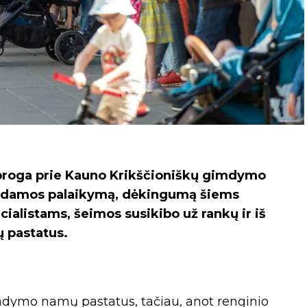
 proga prie Kauno Krikščioniškų gimdymo
kšdamos palaikymą, dėkingumą šiems
alistams, šeimos susikibo už rankų ir iš
 pastatus.
imdymo namų pastatus, tačiau, anot renginio