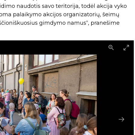
dimo naudotis savo teritorija, todėl akcija vyko
oma palaikymo akcijos organizatorių, šeimų
ikščioniškuosius gimdymo namus“, pranešime