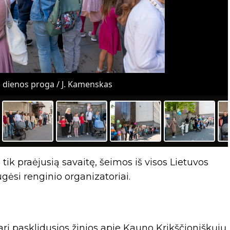
 dienos proga / J. Kamenskas
tik praėjusią savaitę, šeimos iš visos Lietuvos
ugėsi renginio organizatoriai.
rį pasklidusios žinios apie Kauno Krikščioniškųjų