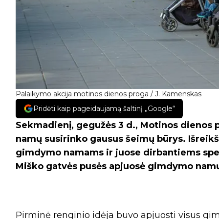
Palaikymo akcija motinos dienos proga / J. Kamenskas
Pridėti kaip pageidaujamą šaltinį „Google“
Sekmadienį, gegužės 3 d., Motinos dienos
namų susirinko gausus šeimų būrys. Išrei
gimdymo namams ir juose dirbantiems speci
Miško gatvės pusės apjuosė gimdymo namų
Pirminė renginio idėja buvo apjuosti visus g