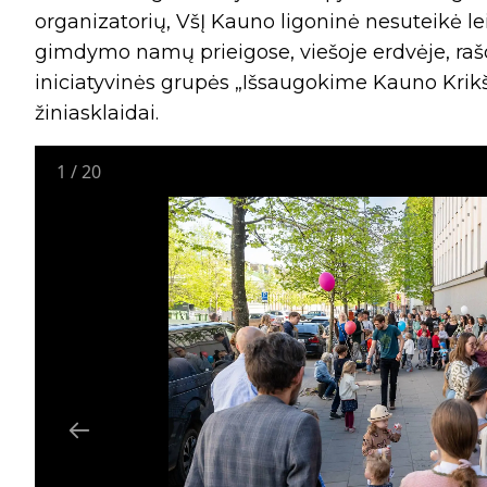
organizatorių, VšĮ Kauno ligoninė nesuteikė lei
gimdymo namų prieigose, viešoje erdvėje, raš
iniciatyvinės grupės „Išsaugokime Kauno Kr
žiniasklaidai.
1
/
20