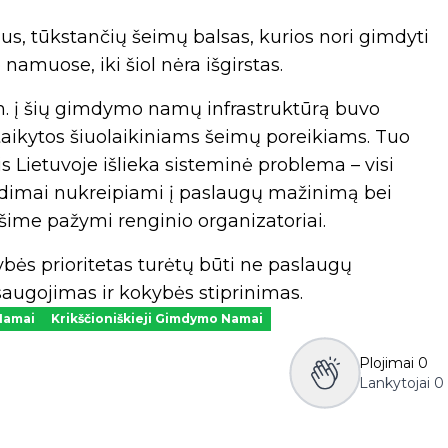
us, tūkstančių šeimų balsas, kurios nori gimdyti
muose, iki šiol nėra išgirstas.
m. į šių gimdymo namų infrastruktūrą buvo
itaikytos šiuolaikiniams šeimų poreikiams. Tuo
Lietuvoje išlieka sisteminė problema – visi
rendimai nukreipiami į paslaugų mažinimą bei
ešime pažymi renginio organizatoriai.
ybės prioritetas turėtų būti ne paslaugų
augojimas ir kokybės stiprinimas.
Namai
Krikščioniškieji Gimdymo Namai
Plojimai
0
Lankytojai
0