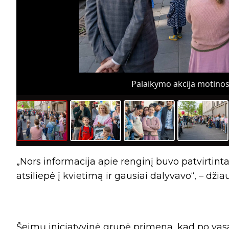
Palaikymo akcija motinos
„Nors informacija apie renginį buvo patvirtinta 
atsiliepė į kvietimą ir gausiai dalyvavo“, – džia
Šeimų iniciatyvinė grupė primena, kad po vasa