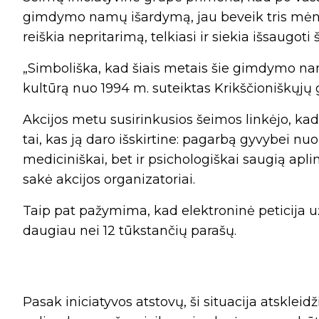
gimdymo namų išardymą, jau beveik tris mėne
reiškia nepritarimą, telkiasi ir siekia išsaugoti š
„Simboliška, kad šiais metais šie gimdymo na
kultūrą nuo 1994 m. suteiktas Krikščioniškųj
Akcijos metu susirinkusios šeimos linkėjo, ka
tai, kas ją daro išskirtine: pagarbą gyvybei nu
mediciniškai, bet ir psichologiškai saugią apli
sakė akcijos organizatoriai.
Taip pat pažymima, kad elektroninė peticija
daugiau nei 12 tūkstančių parašų.
Pasak iniciatyvos atstovų, ši situacija atskle