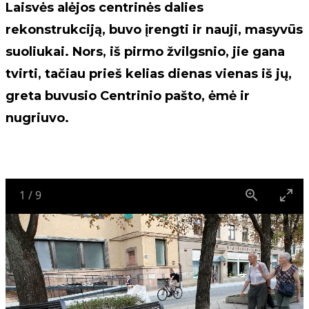
Laisvės alėjos centrinės dalies
rekonstrukciją, buvo įrengti ir nauji, masyvūs
suoliukai. Nors, iš pirmo žvilgsnio, jie gana
tvirti, tačiau prieš kelias dienas vienas iš jų,
greta buvusio Centrinio pašto, ėmė ir
nugriuvo.
1
/
9