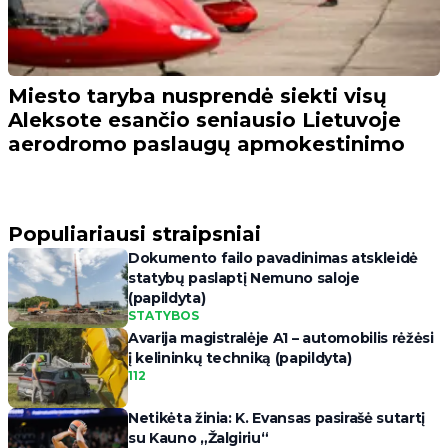
Miesto taryba nusprendė siekti visų
Aleksote esančio seniausio Lietuvoje
aerodromo paslaugų apmokestinimo
Populiariausi straipsniai
Dokumento failo pavadinimas atskleidė
statybų paslaptį Nemuno saloje
(papildyta)
STATYBOS
Avarija magistralėje A1 – automobilis rėžėsi
į kelininkų techniką (papildyta)
112
Netikėta žinia: K. Evansas pasirašė sutartį
su Kauno „Žalgiriu“