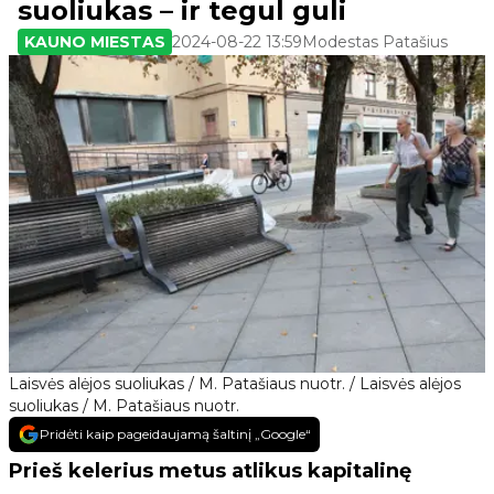
suoliukas – ir tegul guli
KAUNO MIESTAS
2024-08-22 13:59
Modestas Patašius
Laisvės alėjos suoliukas / M. Patašiaus nuotr. / Laisvės alėjos
suoliukas / M. Patašiaus nuotr.
Pridėti kaip pageidaujamą šaltinį „Google“
Prieš kelerius metus atlikus kapitalinę