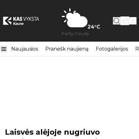
24
°C
Partly-Cloudy
Naujausios
Pranešk naujieną
Fotogalerijos
R
Laisvės alėjoje nugriuvo