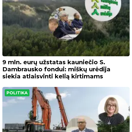
9 mln. eurų užstatas kauniečio S.
Dambrausko fondui: miškų urėdija
siekia atlaisvinti kelią kirtimams
POLITIKA