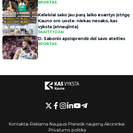
SPORTAS
Keleiviai sako jau parą laiko esantys įstrigę
Kauno oro uoste: niekas nesako, kas
vyksta (atnaujinta)
SKAITYTOJAI
D. Sabonis apsisprendė dėl savo ateities
SPORTAS
Kontaktai
•
Reklama
•
Naujausi
•
Pranešk naujieną
•
Akcininkai
•
Privatumo politika