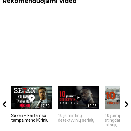
Rekomenduojami video
17:50
12:25
Se7en – kai tamsa
10 įsimintinų
10 įtemptų, k
tampa meno kūriniu
detektyvinių serialų
stingdančių k
istorijų