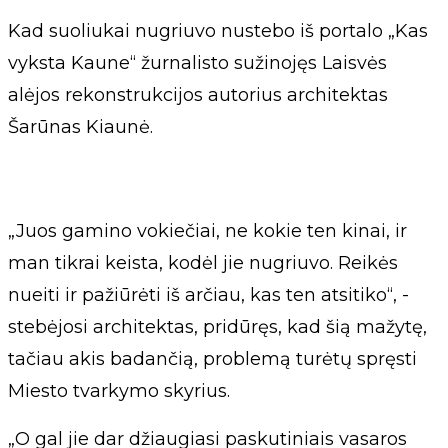
Kad suoliukai nugriuvo nustebo iš portalo „Kas
vyksta Kaune“ žurnalisto sužinojęs Laisvės
alėjos rekonstrukcijos autorius architektas
Šarūnas Kiaunė.
„Juos gamino vokiečiai, ne kokie ten kinai, ir
man tikrai keista, kodėl jie nugriuvo. Reikės
nueiti ir pažiūrėti iš arčiau, kas ten atsitiko“, -
stebėjosi architektas, pridūręs, kad šią mažytę,
tačiau akis badančią, problemą turėtų spręsti
Miesto tvarkymo skyrius.
„O gal jie dar džiaugiasi paskutiniais vasaros