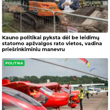
Kauno politikai pyksta dėl be leidimų
statomo apžvalgos rato vietos, vadina
priešrinkiminiu manevru
POLITIKA