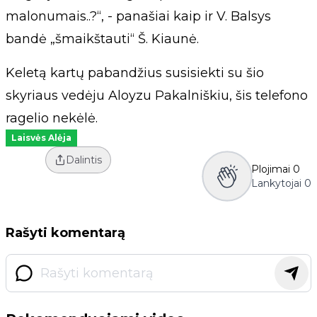
malonumais..?“, - panašiai kaip ir V. Balsys
bandė „šmaikštauti“ Š. Kiaunė.
Keletą kartų pabandžius susisiekti su šio
skyriaus vedėju Aloyzu Pakalniškiu, šis telefono
ragelio nekėlė.
Laisvės Alėja
Dalintis
Plojimai
0
Lankytojai
0
Rašyti komentarą