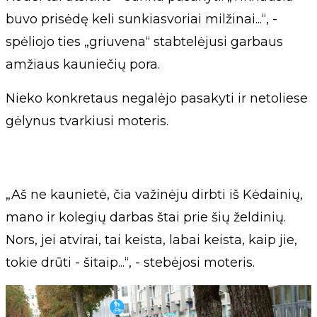
buvo prisėdę keli sunkiasvoriai milžinai...“, -
spėliojo ties „griuvena“ stabtelėjusi garbaus
amžiaus kauniečių pora.
Nieko konkretaus negalėjo pasakyti ir netoliese
gėlynus tvarkiusi moteris.
„Aš ne kaunietė, čia važinėju dirbti iš Kėdainių,
mano ir kolegių darbas štai prie šių želdinių.
Nors, jei atvirai, tai keista, labai keista, kaip jie,
tokie drūti - šitaip...“, - stebėjosi moteris.