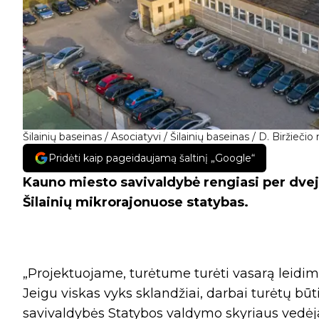
Šilainių baseinas / Asociatyvi / Šilainių baseinas / D. Biržiečio 
Pridėti kaip pageidaujamą šaltinį „Google“
Kauno miesto savivaldybė rengiasi per dve
Šilainių mikrorajonuose statybas.
„Projektuojame, turėtume turėti vasarą leidim
Jeigu viskas vyks sklandžiai, darbai turėtų bū
savivaldybės Statybos valdymo skyriaus vedė