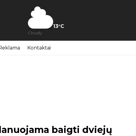
13
°C
Cloudy
Reklama
Kontaktai
lanuojama baigti dviejų