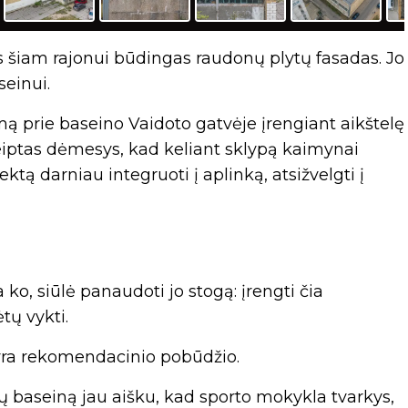
šiam rajonui būdingas raudonų plytų fasadas. Jo
einui.
mą prie baseino Vaidoto gatvėje įrengiant aikštelę
kreiptas dėmesys, kad keliant sklypą kaimynai
tą darniau integruoti į aplinką, atsižvelgti į
 ko, siūlė panaudoti jo stogą: įrengti čia
tų vykti.
i yra rekomendacinio pobūdžio.
ių baseiną jau aišku, kad sporto mokykla tvarkys,