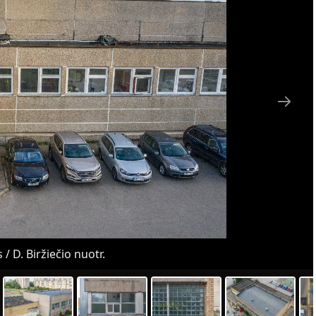
 / D. Biržiečio nuotr.