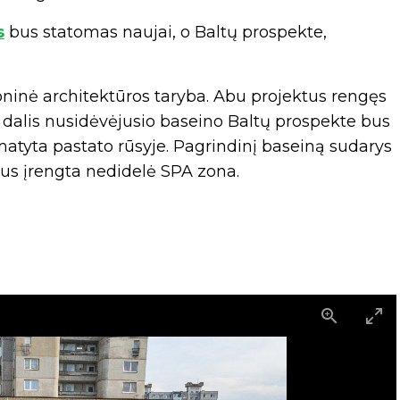
s
bus statomas naujai, o Baltų prospekte,
ninė architektūros taryba. Abu projektus rengęs
ė dalis nusidėvėjusio baseino Baltų prospekte bus
umatyta pastato rūsyje. Pagrindinį baseiną sudarys
 bus įrengta nedidelė SPA zona.