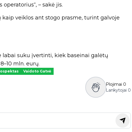
s operatorius“, – sakė jis.
kaip veiklos ant stogo prasme, turint galvoje
labai suku įvertinti, kiek baseinai galėtų
8–10 mln. eurų.
rospektas
Vaidoto Gatvė
Plojimai
0
Lankytojai
0