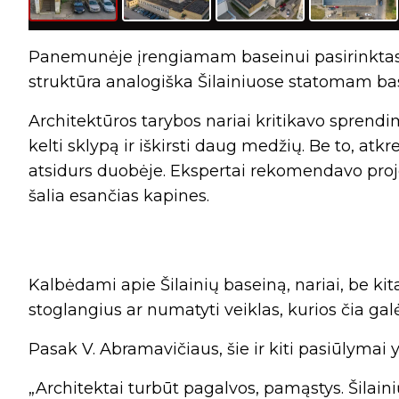
Panemunėje įrengiamam baseinui pasirinktas 
struktūra analogiška Šilainiuose statomam bas
Architektūros tarybos nariai kritikavo sprendi
kelti sklypą ir iškirsti daug medžių. Be to, at
atsidurs duobėje. Ekspertai rekomendavo projek
šalia esančias kapines.
Kalbėdami apie Šilainių baseiną, nariai, be kita
stoglangius ar numatyti veiklas, kurios čia galė
Pasak V. Abramavičiaus, šie ir kiti pasiūlyma
„Architektai turbūt pagalvos, pamąstys. Šilain