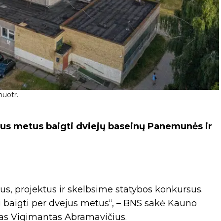
nuotr.
jus metus baigti dviejų baseinų Panemunės ir
us, projektus ir skelbsime statybos konkursus.
ti baigti per dvejus metus“, – BNS sakė Kauno
jas Vigimantas Abramavičius.