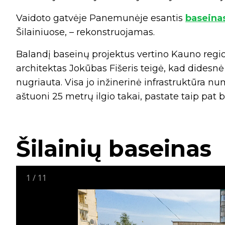
Vaidoto gatvėje Panemunėje esantis
baseina
Šilainiuose, – rekonstruojamas.
Balandį baseinų projektus vertino Kauno regio
architektas Jokūbas Fišeris teigė, kad didesn
nugriauta. Visa jo inžinerinė infrastruktūra n
aštuoni 25 metrų ilgio takai, pastate taip pat
Šilainių baseinas
1
/
11