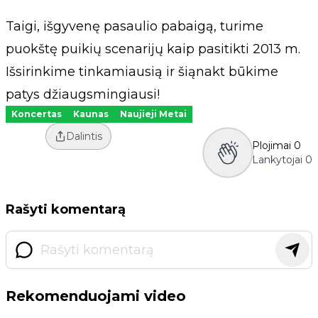
Taigi, išgyvenę pasaulio pabaigą, turime
puokštę puikių scenarijų kaip pasitikti 2013 m.
Išsirinkime tinkamiausią ir šiąnakt būkime
patys džiaugsmingiausi!
Koncertas
Kaunas
Naujieji Metai
Dalintis
Plojimai
0
Lankytojai
0
Rašyti komentarą
Rekomenduojami video