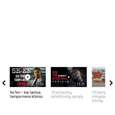
17:50
12:25
Se7en – kai tamsa
10 įsimintinų
10 įtemptų, k
tampa meno kūriniu
detektyvinių serialų
stingdančių k
istorijų