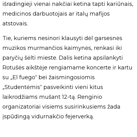
išradingieji vienai nakčiai ketina tapti kariūnais,
medicinos darbuotojais ar italų mafijos
atstovais.
Tie, kuriems nesinori klausyti dėl garsesnės
muzikos murmančios kaimynės, renkasi iki
paryčių šėlti mieste. Dalis ketina apsilankyti
Rotušės aikštėje rengiamame koncerte ir kartu
su „El fuego“ bei žaismingosiomis
„Studentėmis“ pasveikinti vieni kitus
laikrodžiams mušant 12-tą. Renginio
organizatoriai visiems susirinkusiems žada
įspūdingą vidurnakčio fejerverką.