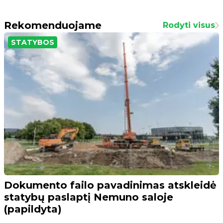
Rekomenduojame
Rodyti visus
STATYBOS
Dokumento failo pavadinimas atskleidė
statybų paslaptį Nemuno saloje
(papildyta)