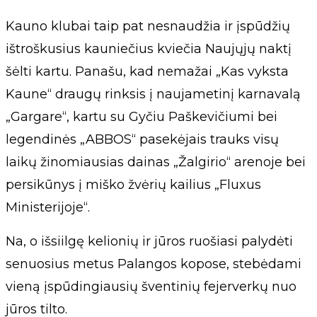
Kauno klubai taip pat nesnaudžia ir įspūdžių
ištroškusius kauniečius kviečia Naujųjų naktį
šėlti kartu. Panašu, kad nemažai „Kas vyksta
Kaune“ draugų rinksis į naujametinį karnavalą
„Gargare“, kartu su Gyčiu Paškevičiumi bei
legendinės „ABBOS“ pasekėjais trauks visų
laikų žinomiausias dainas „Žalgirio“ arenoje bei
persikūnys į miško žvėrių kailius „Fluxus
Ministerijoje“.
Na, o išsiilgę kelionių ir jūros ruošiasi palydėti
senuosius metus Palangos kopose, stebėdami
vieną įspūdingiausių šventinių fejerverkų nuo
jūros tilto.