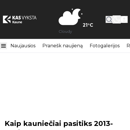
21
°C
Cloudy
Naujausios
Pranešk naujieną
Fotogalerijos
R
Kaip kauniečiai pasitiks 2013-