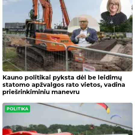
Kauno politikai pyksta dėl be leidimų
statomo apžvalgos rato vietos, vadina
priešrinkiminiu manevru
POLITIKA