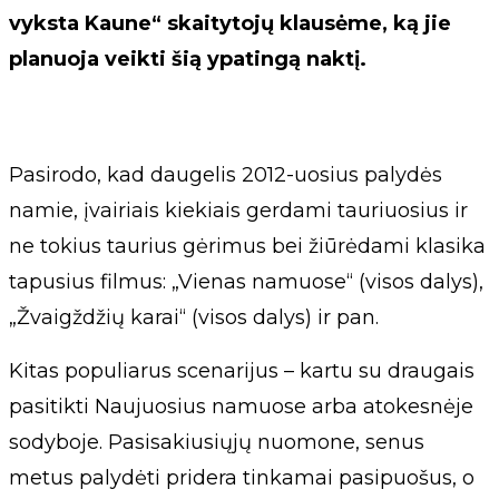
vyksta Kaune“ skaitytojų klausėme, ką jie
planuoja veikti šią ypatingą naktį.
Pasirodo, kad daugelis 2012-uosius palydės
namie, įvairiais kiekiais gerdami tauriuosius ir
ne tokius taurius gėrimus bei žiūrėdami klasika
tapusius filmus: „Vienas namuose“ (visos dalys),
„Žvaigždžių karai“ (visos dalys) ir pan.
Kitas populiarus scenarijus – kartu su draugais
pasitikti Naujuosius namuose arba atokesnėje
sodyboje. Pasisakiusiųjų nuomone, senus
metus palydėti pridera tinkamai pasipuošus, o