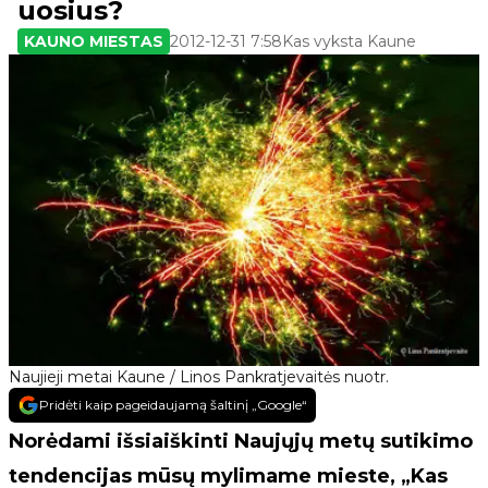
uosius?
KAUNO MIESTAS
2012-12-31 7:58
Kas vyksta Kaune
Naujieji metai Kaune / Linos Pankratjevaitės nuotr.
Pridėti kaip pageidaujamą šaltinį „Google“
Norėdami išsiaiškinti Naujųjų metų sutikimo
tendencijas mūsų mylimame mieste, „Kas