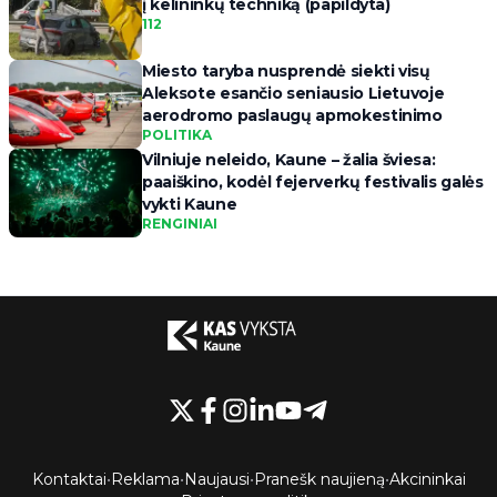
į kelininkų techniką (papildyta)
112
Miesto taryba nusprendė siekti visų
Aleksote esančio seniausio Lietuvoje
aerodromo paslaugų apmokestinimo
POLITIKA
Vilniuje neleido, Kaune – žalia šviesa:
paaiškino, kodėl fejerverkų festivalis galės
vykti Kaune
RENGINIAI
Kontaktai
•
Reklama
•
Naujausi
•
Pranešk naujieną
•
Akcininkai