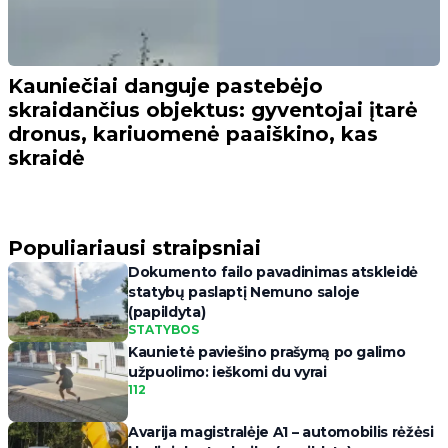
Kauniečiai danguje pastebėjo
skraidančius objektus: gyventojai įtarė
dronus, kariuomenė paaiškino, kas
skraidė
Populiariausi straipsniai
Dokumento failo pavadinimas atskleidė
statybų paslaptį Nemuno saloje
(papildyta)
STATYBOS
Kaunietė paviešino prašymą po galimo
užpuolimo: ieškomi du vyrai
112
Avarija magistralėje A1 – automobilis rėžėsi