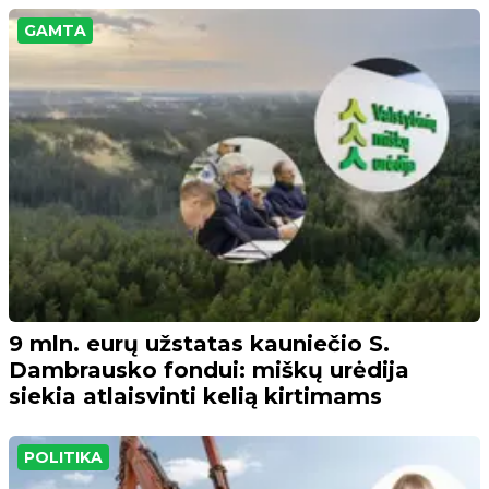
GAMTA
9 mln. eurų užstatas kauniečio S.
Dambrausko fondui: miškų urėdija
siekia atlaisvinti kelią kirtimams
POLITIKA