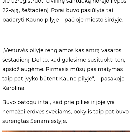
Jie užregistruoti civilinę santuoką norėjo liepos
22-ąją, šeštadienį. Porai buvo pasiūlyta tai
padaryti Kauno pilyje – pačioje miesto širdyje.
„Vestuvės pilyje rengiamos kas antrą vasaros
šeštadienį. Dėl to, kad galėsime susituokti ten,
apsidžiaugėme. Pirmasis mūsų pasimatymas
taip pat įvyko būtent Kauno pilyje“, – pasakojo
Karolina.
Buvo patogu ir tai, kad prie pilies ir joje yra
nemažai erdvės svečiams, pokylis taip pat buvo
surengtas Senamiestyje.