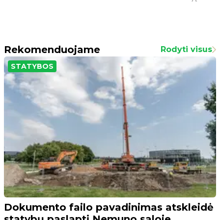
Rekomenduojame
Rodyti visus
STATYBOS
Dokumento failo pavadinimas atskleidė
statybų paslaptį Nemuno saloje