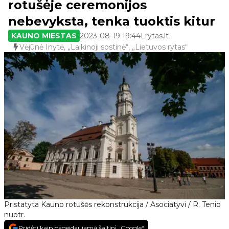
rotušėje ceremonijos
nebevyksta, tenka tuoktis kitur
KAUNO MIESTAS
2023-08-19 19:44
Lrytas.lt
Vėjūnė Inytė, „Laikinoji sostinė“, „Lietuvos rytas“
Pristatyta Kauno rotušės rekonstrukcija / Asociatyvi / R. Tenio
nuotr.
Pridėti kaip pageidaujamą šaltinį „Google“