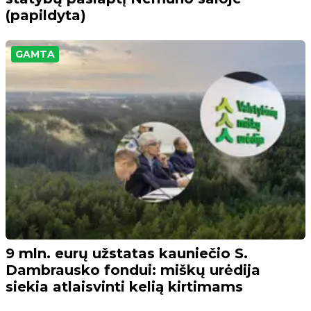
(papildyta)
GAMTA
9 mln. eurų užstatas kauniečio S.
Dambrausko fondui: miškų urėdija
siekia atlaisvinti kelią kirtimams