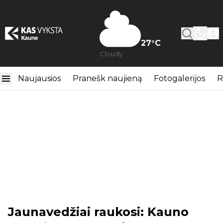
27
°C
Cloudy
Naujausios
Pranešk naujieną
Fotogalerijos
R
Jaunavedžiai raukosi: Kauno