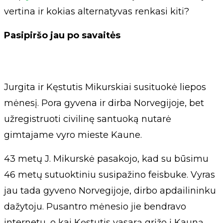
vertina ir kokias alternatyvas renkasi kiti?
Pasipiršo jau po savaitės
Jurgita ir Kęstutis Mikurskiai susituokė liepos
mėnesį. Pora gyvena ir dirba Norvegijoje, bet
užregistruoti civilinę santuoką nutarė
gimtajame vyro mieste Kaune.
43 metų J. Mikurskė pasakojo, kad su būsimu
46 metų sutuoktiniu susipažino feisbuke. Vyras
jau tada gyveno Norvegijoje, dirbo apdailininku
dažytoju. Pusantro mėnesio jie bendravo
internetu, o kai Kęstutis vasarą grįžo į Kauną,