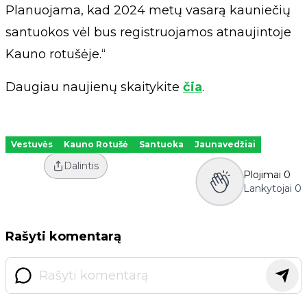
Planuojama, kad 2024 metų vasarą kauniečių
santuokos vėl bus registruojamos atnaujintoje
Kauno rotušėje.“
Daugiau naujienų skaitykite
čia
.
Vestuvės
Kauno Rotušė
Santuoka
Jaunavedžiai
Dalintis
Plojimai
0
Lankytojai
0
Rašyti komentarą