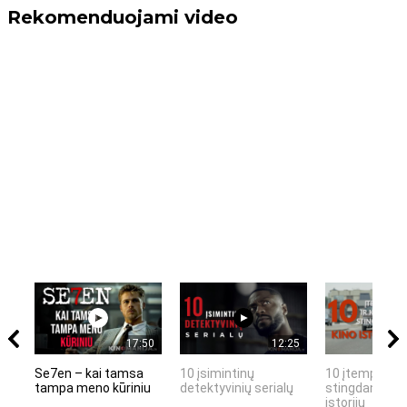
Rekomenduojami video
17:50
12:25
Se7en – kai tamsa
10 įsimintinų
10 įtemptų, k
tampa meno kūriniu
detektyvinių serialų
stingdančių k
istorijų