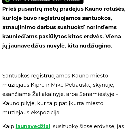
Prieš pusantrų metų pradėjus Kauno rotušės,
kurioje buvo registruojamos santuokos,
atnaujinimo darbus susituokti norintiems
kauniečiams pasiūlytos kitos erdvės. Viena
jų jaunavedžius nuvylė, kita nudžiugino.
Santuokos registruojamos Kauno miesto
muziejaus Kipro ir Miko Petrauskų skyriuje,
esančiame Žaliakalnyje, arba Senamiestyje –
Kauno pilyje, kur taip pat įkurta miesto
muziejaus ekspozicija.
Kaip
jaunavedžiai
, susituokę šiose erdvėse, jas