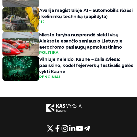
Avarija magistralėje A1 – automobilis rėžėsi
į kelininkų techniką (papildyta)
112
Miesto taryba nusprendė siekti visų
Aleksote esančio seniausio Lietuvoje
aerodromo paslaugų apmokestinimo
POLITIKA
Vilniuje neleido, Kaune – žalia šviesa:
paaiškino, kodėl fejerverkų festivalis galės
vykti Kaune
RENGINIAI