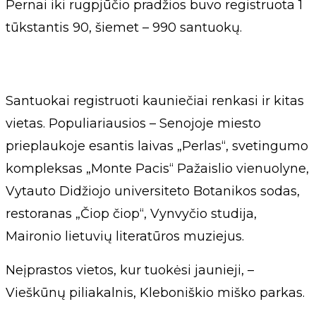
Pernai iki rugpjūčio pradžios buvo registruota 1
tūkstantis 90, šiemet – 990 santuokų.
Santuokai registruoti kauniečiai renkasi ir kitas
vietas. Populiariausios – Senojoje miesto
prieplaukoje esantis laivas „Perlas“, svetingumo
kompleksas „Monte Pacis“ Pažaislio vienuolyne,
Vytauto Didžiojo universiteto Botanikos sodas,
restoranas „Čiop čiop“, Vynvyčio studija,
Maironio lietuvių literatūros muziejus.
Neįprastos vietos, kur tuokėsi jaunieji, –
Vieškūnų piliakalnis, Kleboniškio miško parkas.