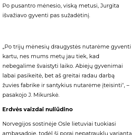
Po pusantro mėnesio, viską metusi, Jurgita
išvažiavo gyventi pas sužadėtinį.
„Po trijų mėnesių draugystės nutarėme gyventi
kartu, nes mums metų jau tiek, kad
nebegalime švaistyti laiko. Abiejų gyvenimai
labai pasikeitė, bet aš greitai radau darbą
žuvies fabrike ir santykius nutarėme įteisinti“, –
pasakojo J. Mikurskė.
Erdvės vaizdai nuliūdino
Norvegijos sostinėje Osle lietuviai tuokiasi
ambasadoje, todėl šį porai nepatrauklų variantą