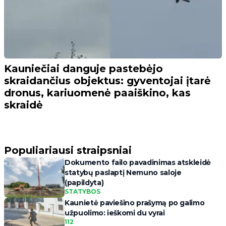
Kauniečiai danguje pastebėjo
skraidančius objektus: gyventojai įtarė
dronus, kariuomenė paaiškino, kas
skraidė
Populiariausi straipsniai
Dokumento failo pavadinimas atskleidė
statybų paslaptį Nemuno saloje
(papildyta)
STATYBOS
Kaunietė paviešino prašymą po galimo
užpuolimo: ieškomi du vyrai
112