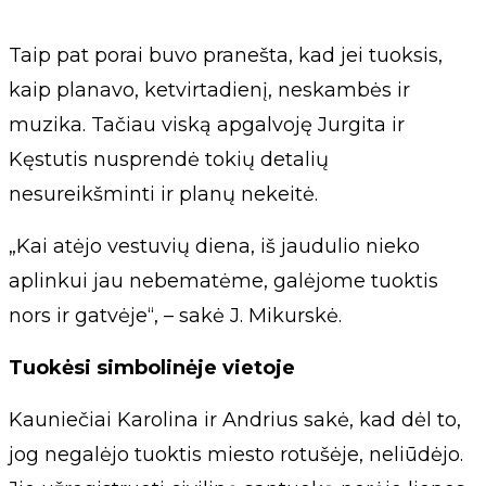
Taip pat porai buvo pranešta, kad jei tuoksis,
kaip planavo, ketvirtadienį, neskambės ir
muzika. Tačiau viską apgalvoję Jurgita ir
Kęstutis nusprendė tokių detalių
nesureikšminti ir planų nekeitė.
„Kai atėjo vestuvių diena, iš jaudulio nieko
aplinkui jau nebematėme, galėjome tuoktis
nors ir gatvėje“, – sakė J. Mikurskė.
Tuokėsi simbolinėje vietoje
Kauniečiai Karolina ir Andrius sakė, kad dėl to,
jog negalėjo tuoktis miesto rotušėje, neliūdėjo.