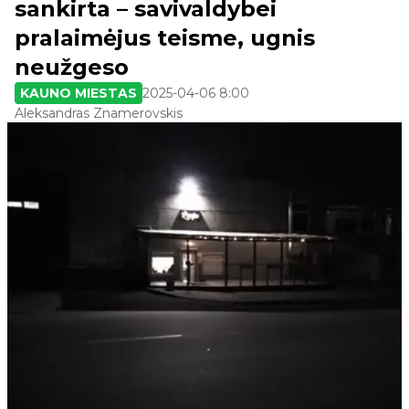
sankirta – savivaldybei
pralaimėjus teisme, ugnis
neužgeso
KAUNO MIESTAS
2025-04-06 8:00
Aleksandras Znamerovskis