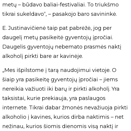
metų – būdavo baliai-festivaliai. To triukšmo
tikrai sukeldavo“, – pasakojo baro savininkė.
E. Justinavičienė taip pat pabrėžė, jog per
daugelį metų pasikeitė gyventojų įpročiai.
Daugelis gyventojų nebemato prasmės naktį
alkoholį pirkti bare ar kavinėje.
„Mes išpilstome į tarą naudojimui vietoje. O
šiaip yra pasikeitę gyventojų įpročiai – jiems
nereikia važiuoti iki barų ir pirkti alkoholį. Yra
taksistai, kurie prekiauja, yra paslaugos
internete. Tikrai dabar žmonės nevažiuoja pirkti
alkoholio į kavines, kurios dirba naktimis – net
nežinau, kurios šiomis dienomis visą naktį ir