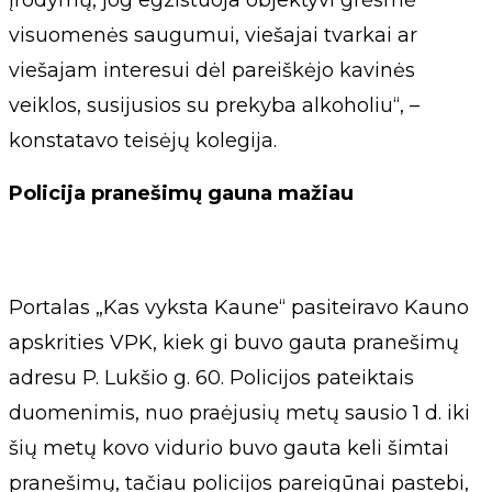
įrodymų, jog egzistuoja objektyvi grėsmė
visuomenės saugumui, viešajai tvarkai ar
viešajam interesui dėl pareiškėjo kavinės
veiklos, susijusios su prekyba alkoholiu“, –
konstatavo teisėjų kolegija.
Policija pranešimų gauna mažiau
Portalas „Kas vyksta Kaune“ pasiteiravo Kauno
apskrities VPK, kiek gi buvo gauta pranešimų
adresu P. Lukšio g. 60. Policijos pateiktais
duomenimis, nuo praėjusių metų sausio 1 d. iki
šių metų kovo vidurio buvo gauta keli šimtai
pranešimų, tačiau policijos pareigūnai pastebi,