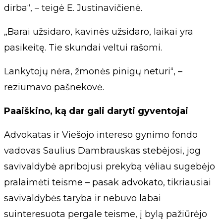
dirba“, – teigė E. Justinavičienė.
„Barai užsidaro, kavinės užsidaro, laikai yra
pasikeitę. Tie skundai veltui rašomi.
Lankytojų nėra, žmonės pinigų neturi“, –
reziumavo pašnekovė.
Paaiškino, ką dar gali daryti gyventojai
Advokatas ir Viešojo intereso gynimo fondo
vadovas Saulius Dambrauskas stebėjosi, jog
savivaldybė apribojusi prekybą vėliau sugebėjo
pralaimėti teisme – pasak advokato, tikriausiai
savivaldybės taryba ir nebuvo labai
suinteresuota pergale teisme, į bylą pažiūrėjo