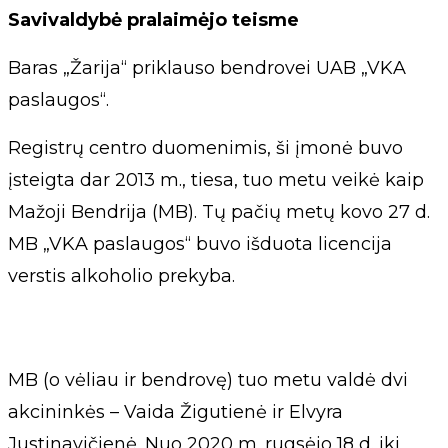
Savivaldybė pralaimėjo teisme
Baras „Žarija“ priklauso bendrovei UAB „VKA
paslaugos“.
Registrų centro duomenimis, ši įmonė buvo
įsteigta dar 2013 m., tiesa, tuo metu veikė kaip
Mažoji Bendrija (MB). Tų pačių metų kovo 27 d.
MB „VKA paslaugos“ buvo išduota licencija
verstis alkoholio prekyba.
MB (o vėliau ir bendrovę) tuo metu valdė dvi
akcininkės – Vaida Žigutienė ir Elvyra
Justinavičienė. Nuo 2020 m. rugsėjo 18 d. iki