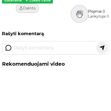
Užkandinė
P. Lukšio Gatvė
Dalintis
Plojimai
0
Lankytojai
0
Rašyti komentarą
Rekomenduojami video