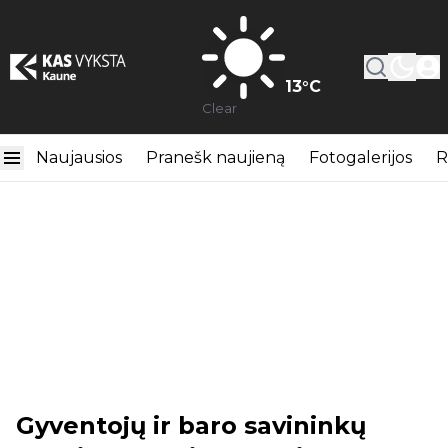
13
°C
Clear
Naujausios
Pranešk naujieną
Fotogalerijos
R
Gyventojų ir baro savininkų