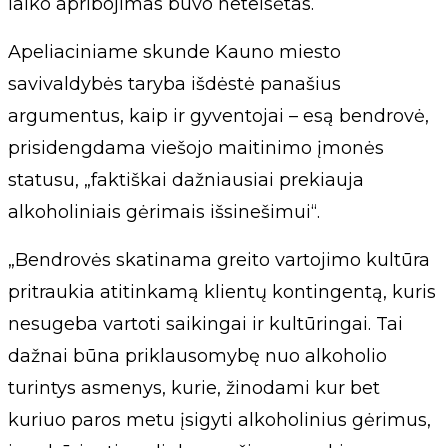
laiko apribojimas buvo neteisėtas.
Apeliaciniame skunde Kauno miesto
savivaldybės taryba išdėstė panašius
argumentus, kaip ir gyventojai – esą bendrovė,
prisidengdama viešojo maitinimo įmonės
statusu, „faktiškai dažniausiai prekiauja
alkoholiniais gėrimais išsinešimui“.
„Bendrovės skatinama greito vartojimo kultūra
pritraukia atitinkamą klientų kontingentą, kuris
nesugeba vartoti saikingai ir kultūringai. Tai
dažnai būna priklausomybę nuo alkoholio
turintys asmenys, kurie, žinodami kur bet
kuriuo paros metu įsigyti alkoholinius gėrimus,