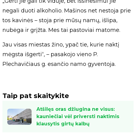
„Gerti jie gali tik viduje, bet išsinešimui jie
negali duoti alkoholio. Mašinos net nestoja prie
tos kavinės – stoja prie mūsų namų, išlipa,
nubėga ir grįžta. Mes tai pastoviai matome.
Jau visas miestas žino, ypač tie, kurie naktį
mėgsta išgerti“, – pasakojo vieno P.
Plechavičiaus g. esančio namo gyventoja.
Taip pat skaitykite
Atšilęs oras džiugina ne visus:
kauniečiai vėl priversti naktimis
klausytis girtų kalbų