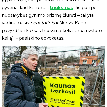
(gyventojai, aut. pastaba) turi įrodyti, kad šalia
gyvena, kad keliamas
triukšmas
. Jie gali per
nuosavybės gynimo prizmę žiūrėti – tai yra
vadinamasis
negatorinis
ieškinys. Kada
pavyzdžiui kažkas triukšmą kelia, arba užstato
kelią“, – paaiškino advokatas.