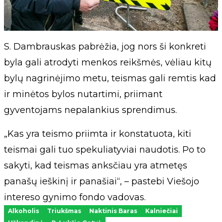
S. Dambrauskas pabrėžia, jog nors ši konkreti
byla gali atrodyti menkos reikšmės, vėliau kitų
bylų nagrinėjimo metu, teismas gali remtis kad
ir minėtos bylos nutartimi, priimant
gyventojams nepalankius sprendimus.
„Kas yra teismo priimta ir konstatuota, kiti
teismai gali tuo spekuliatyviai naudotis. Po to
sakyti, kad teismas anksčiau yra atmetęs
panašų ieškinį ir panašiai“, – pastebi Viešojo
intereso gynimo fondo vadovas.
Alkoholis
Triukšmas
Naktinis Baras
Kalniečiai