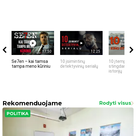
17:50
12:25
Se7en – kai tamsa
10 įsimintinų
10 įtemptų, k
tampa meno kūriniu
detektyvinių serialų
stingdančių k
istorijų
Rekomenduojame
Rodyti visus
POLITIKA