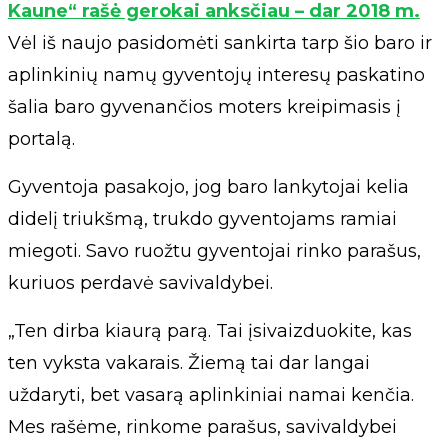
Kaune“ rašė gerokai anksčiau – dar 2018 m.
Vėl iš naujo pasidomėti sankirta tarp šio baro ir
aplinkinių namų gyventojų interesų paskatino
šalia baro gyvenančios moters kreipimasis į
portalą.
Gyventoja pasakojo, jog baro lankytojai kelia
didelį triukšmą, trukdo gyventojams ramiai
miegoti. Savo ruožtu gyventojai rinko parašus,
kuriuos perdavė savivaldybei.
„Ten dirba kiaurą parą. Tai įsivaizduokite, kas
ten vyksta vakarais. Žiemą tai dar langai
uždaryti, bet vasarą aplinkiniai namai kenčia.
Mes rašėme, rinkome parašus, savivaldybei