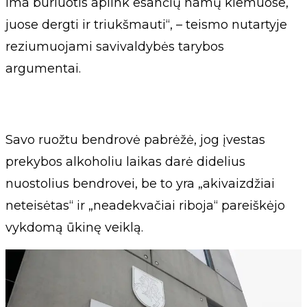
ima būriuotis aplink esančių namų kiemuose,
juose dergti ir triukšmauti“, – teismo nutartyje
reziumuojami savivaldybės tarybos
argumentai.
Savo ruožtu bendrovė pabrėžė, jog įvestas
prekybos alkoholiu laikas darė didelius
nuostolius bendrovei, be to yra „akivaizdžiai
neteisėtas“ ir „neadekvačiai riboja“ pareiškėjo
vykdomą ūkinę veiklą.