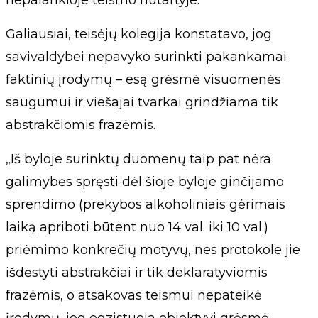
nepalankioje teismo nutartyje.
Galiausiai, teisėjų kolegija konstatavo, jog
savivaldybei nepavyko surinkti pakankamai
faktinių įrodymų – esą grėsmė visuomenės
saugumui ir viešajai tvarkai grindžiama tik
abstrakčiomis frazėmis.
„Iš byloje surinktų duomenų taip pat nėra
galimybės spręsti dėl šioje byloje ginčijamo
sprendimo (prekybos alkoholiniais gėrimais
laiką apriboti būtent nuo 14 val. iki 10 val.)
priėmimo konkrečių motyvų, nes protokole jie
išdėstyti abstrakčiai ir tik deklaratyviomis
frazėmis, o atsakovas teismui nepateikė