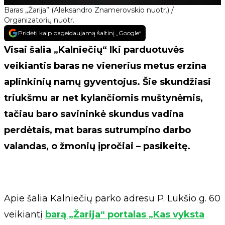
Baras „Žarija” (Aleksandro Znamerovskio nuotr.) /
Organizatorių nuotr.
Pridėti kaip pageidaujamą šaltinį „Google“
Visai šalia „Kalniečių“ Iki parduotuvės
veikiantis baras ne vienerius metus erzina
aplinkinių namų gyventojus. Šie skundžiasi
triukšmu ar net kylančiomis muštynėmis,
tačiau baro savininkė skundus vadina
perdėtais, mat baras sutrumpino darbo
valandas, o žmonių įpročiai – pasikeitę.
Apie šalia Kalniečių parko adresu P. Lukšio g. 60
veikiantį
barą „Žarija“ portalas „Kas vyksta