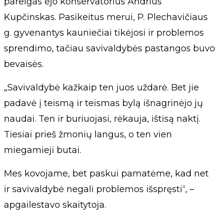
pareigas ėjo konservatorius Andrius
Kupčinskas. Pasikeitus merui, P. Plechavičiaus
g. gyvenantys kauniečiai tikėjosi ir problemos
sprendimo, tačiau savivaldybės pastangos buvo
bevaisės.
„Savivaldybė kažkaip ten juos uždarė. Bet jie
padavė į teismą ir teismas bylą išnagrinėjo jų
naudai. Ten ir buriuojasi, rėkauja, ištisą naktį.
Tiesiai prieš žmonių langus, o ten vien
miegamieji butai.
Mes kovojame, bet paskui pamatėme, kad net
ir savivaldybė negali problemos išspręsti“, –
apgailestavo skaitytoja.