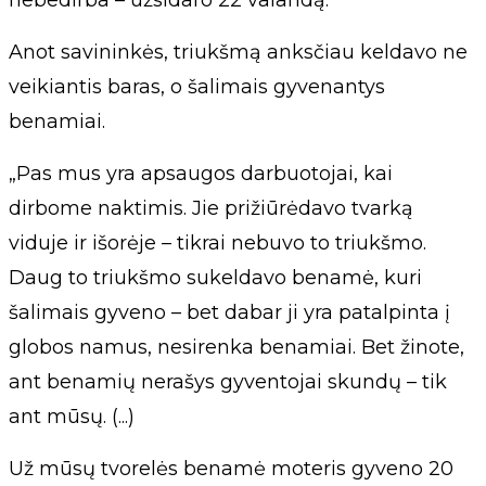
nebedirba – užsidaro 22 valandą.
Anot savininkės, triukšmą anksčiau keldavo ne
veikiantis baras, o šalimais gyvenantys
benamiai.
„Pas mus yra apsaugos darbuotojai, kai
dirbome naktimis. Jie prižiūrėdavo tvarką
viduje ir išorėje – tikrai nebuvo to triukšmo.
Daug to triukšmo sukeldavo benamė, kuri
šalimais gyveno – bet dabar ji yra patalpinta į
globos namus, nesirenka benamiai. Bet žinote,
ant benamių nerašys gyventojai skundų – tik
ant mūsų. (...)
Už mūsų tvorelės benamė moteris gyveno 20