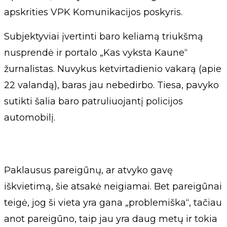
apskrities VPK Komunikacijos poskyris.
Subjektyviai įvertinti baro keliamą triukšmą
nusprendė ir portalo „Kas vyksta Kaune“
žurnalistas. Nuvykus ketvirtadienio vakarą (apie
22 valandą), baras jau nebedirbo. Tiesa, pavyko
sutikti šalia baro patruliuojantį policijos
automobilį.
Paklausus pareigūnų, ar atvyko gavę
iškvietimą, šie atsakė neigiamai. Bet pareigūnai
teigė, jog ši vieta yra gana „problemiška“, tačiau
anot pareigūno, taip jau yra daug metų ir tokia