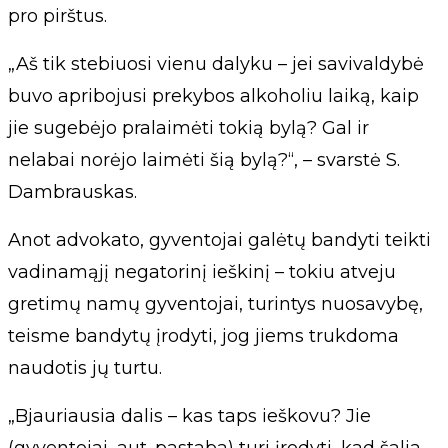
pro pirštus.
„Aš tik stebiuosi vienu dalyku – jei savivaldybė
buvo apribojusi prekybos alkoholiu laiką, kaip
jie sugebėjo pralaimėti tokią bylą? Gal ir
nelabai norėjo laimėti šią bylą?“, – svarstė S.
Dambrauskas.
Anot advokato, gyventojai galėtų bandyti teikti
vadinamąjį negatorinį ieškinį – tokiu atveju
gretimų namų gyventojai, turintys nuosavybę,
teisme bandytų įrodyti, jog jiems trukdoma
naudotis jų turtu.
„Bjauriausia dalis – kas taps ieškovu? Jie