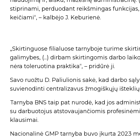
stiprinami, perduodant reikšmingas funkcijas, ta
keičiami“, – kalbėjo J. Keburienė.
„Skirtinguose filialuose tarnyboje turime skir
galimybes, (...) dirbam skirtingomis darbo laik
nėra toleruotina praktika“, – pridūrė ji.
Savo ruožtu D. Paliulionis sakė, kad darbo sąl
suvienodinti centralizavus žmogiškųjų išteklių 
Tarnyba BNS taip pat nurodė, kad jos administr
su darbuotojus atstovaujančiomis profesinėmi
klausimai.
Nacionalinė GMP tarnyba buvo įkurta 2023 me