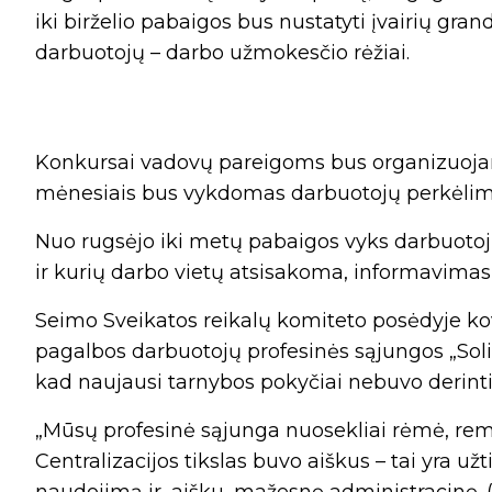
iki birželio pabaigos bus nustatyti įvairių gran
darbuotojų – darbo užmokesčio rėžiai.
Konkursai vadovų pareigoms bus organizuojami
mėnesiais bus vykdomas darbuotojų perkėlima
Nuo rugsėjo iki metų pabaigos vyks darbuotojų,
ir kurių darbo vietų atsisakoma, informavimas
Seimo Sveikatos reikalų komiteto posėdyje ko
pagalbos darbuotojų profesinės sąjungos „Sol
kad naujausi tarnybos pokyčiai nebuvo derinti
„Mūsų profesinė sąjunga nuosekliai rėmė, rem
Centralizacijos tikslas buvo aiškus – tai yra už
naudojimą ir, aišku, mažesnę administracinę. (...