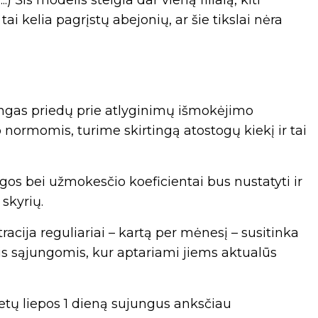
i kelia pagrįstų abejonių, ar šie tikslai nėra
tingas priedų prie atlyginimų išmokėjimo
o normomis, turime skirtingą atostogų kiekį ir tai
ygos bei užmokesčio koeficientai bus nustatyti ir
skyrių.
acija reguliariai – kartą per mėnesį – susitinka
s sąjungomis, kur aptariami jiems aktualūs
tų liepos 1 dieną sujungus anksčiau