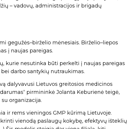
džių – vadovų, administracijos ir brigadų
 gegužės–birželio mėnesiais. Birželio–liepos
s į naujas pareigas.
 kurie nesutinka būti perkelti į naujas pareigas
 bei darbo santykių nutraukimas.
vą dalyvavusi Lietuvos greitosios medicinos
idarumas“ pirmininkė Jolanta Keburienė teigė,
 su organizacija.
ia ir rems vieningos GMP kūrimą Lietuvoje.
tikrinti vienodą paslaugų kokybę, efektyvų išteklių
) Šis modelis steigia dar vieną filialą, kiti