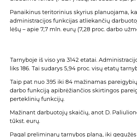
Panaikinus teritorinius skyrius planuojama, k
administracijos funkcijas atliekančių darbuot
lėšų – apie 7,7 mln. eurų (7,28 proc. darbo užm
Tarnyboje iš viso yra 3142 etatai. Administracij
liks 186. Tai sudarys 5,94 proc. visų etatų tarny
Taip pat nuo 395 iki 84 mažinamas pareigybių
darbo funkciją apibrėžiančios skirtingos pareig
perteklinių funkcijų.
Mažinant darbuotojų skaičių, anot D. Paliulion
tūkst. eurų.
Pagal preliminarų tarnybos planą, iki gegužė