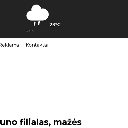
23
°C
Rain
Reklama
Kontaktai
no filialas, mažės