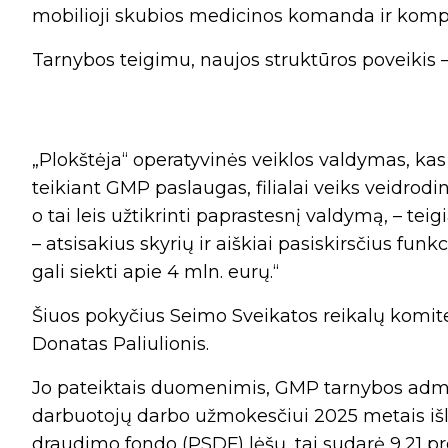
mobilioji skubios medicinos komanda ir kompe
Tarnybos teigimu, naujos struktūros poveikis –
„Plokštėja“ operatyvinės veiklos valdymas, kas
teikiant GMP paslaugas, filialai veiks veidrodin
o tai leis užtikrinti paprastesnį valdymą, – tei
– atsisakius skyrių ir aiškiai pasiskirsčius funk
gali siekti apie 4 mln. eurų.“
Šiuos pokyčius Seimo Sveikatos reikalų komit
Donatas Paliulionis.
Jo pateiktais duomenimis, GMP tarnybos admi
darbuotojų darbo užmokesčiui 2025 metais išle
draudimo fondo (PSDF) lėšų, tai sudarė 9,21 p