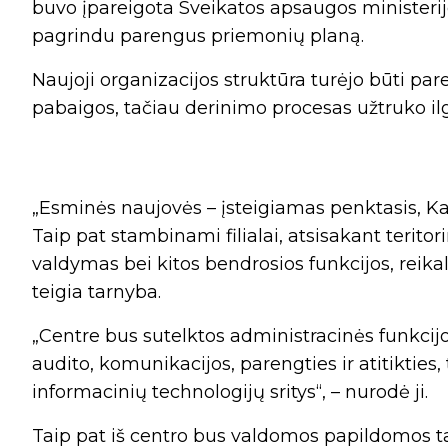
buvo įpareigota Sveikatos apsaugos ministerijos
pagrindu parengus priemonių planą.
Naujoji organizacijos struktūra turėjo būti pare
pabaigos, tačiau derinimo procesas užtruko il
„Esminės naujovės – įsteigiamas penktasis, Kaun
Taip pat stambinami filialai, atsisakant teritor
valdymas bei kitos bendrosios funkcijos, reik
teigia tarnyba.
„Centre bus sutelktos administracinės funkcijos
audito, komunikacijos, parengties ir atitikties,
informacinių technologijų sritys“, – nurodė ji.
Taip pat iš centro bus valdomos papildomos tarn