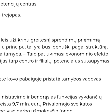
tencijų centras.
 trejopas.
 leis užtikrinti greitesnį sprendimų priėmimą
iu principu, tai yra bus identiški pagal struktūrą,
gia tarnyba. – Taip pat tikimasi ekonominio efekto
cijas tarp centro ir filialų, potencialus sutaupymas
ete kovo pabaigoje pristatė tarnybos vadovas
nistravimo ir bendrąsias funkcijas vykdančių
ista 9,7 mln. eurų Privalomojo sveikatos
roc. viso darbo užmokesčio fondo.