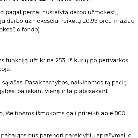
ad pagal pernai nustatytą darbo užmokestį,
ojų darbo užmokesčiui reikėtų 20,99 proc. mažiau
okesčio fondo).
os funkciją užtikrina 253, iš kurių po pertvarkos
boje.
 sąrašas. Pasak tarnybos, naikinamos tą pačią
ybės, paliekant vieną ir taip atsisakant
o, išeitinėms išmokoms gali prireikti apie 800
s pabaigos bus parengti pareigybių aprašymai, o