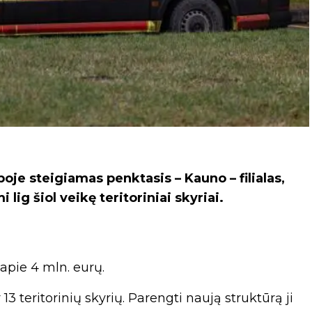
je steigiamas penktasis – Kauno – filialas,
lig šiol veikę teritoriniai skyriai.
apie 4 mln. eurų.
 13 teritorinių skyrių. Parengti naują struktūrą ji