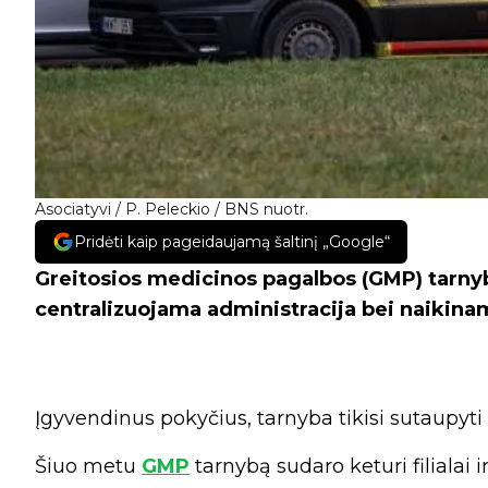
Asociatyvi / P. Peleckio / BNS nuotr.
Pridėti kaip pageidaujamą šaltinį „Google“
Greitosios medicinos pagalbos (GMP) tarnybo
centralizuojama administracija bei naikinami 
Įgyvendinus pokyčius, tarnyba tikisi sutaupyti 
Šiuo metu
GMP
tarnybą sudaro keturi filialai ir