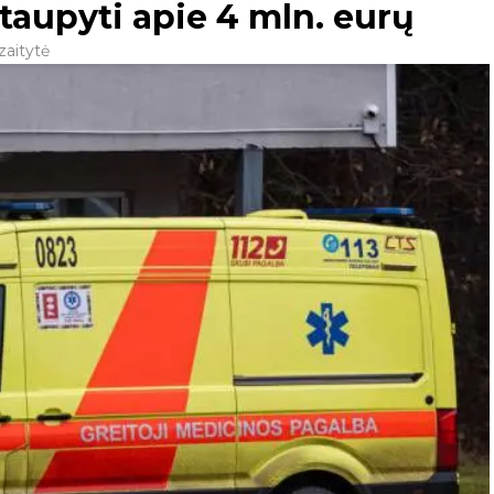
utaupyti apie 4 mln. eurų
zaitytė