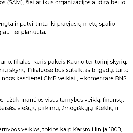
 (SAM), šiai atlikus organizacijos auditą bei jo
ngta ir patvirtinta iki praėjusių metų spalio
giau nei planuota.
o, filialas, kuris pakeis Kauno teritorinį skyrių.
inių skyrių. Filialuose bus sutelktas brigadų, turto
alingos kasdienei GMP veiklai“, – komentare BNS
, užtikrinančios visos tarnybos veiklą: finansų,
 teisės, viešųjų pirkimų, žmogiškųjų išteklių ir
ybos veiklos, tokios kaip Karštoji linija 1808,