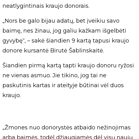
neatlygintinais kraujo donorais.
„Nors be galo bijau adatų, bet įveikiu savo
baimę, nes žinau, jog galiu kažkam išgelbėti
gyvybę“, – sakė šiandien 9 kartą tapusi kraujo
donore kursantė Birutė Šablinskaitė.
Šiandien pirmą kartą tapti kraujo donoru ryžosi
ne vienas asmuo. Jie tikino, jog tai ne
paskutinis kartas ir ateityje būtinai vėl duos
kraujo.
„Žmones nuo donorystės atbaido nežinojimas
arba baimės, todėl džiaugiamės dėl visų naujų