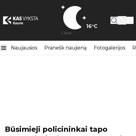
16
°C
Clear
Naujausios
Pranešk naujieną
Fotogalerijos
R
Būsimieji policininkai tapo