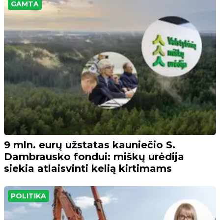
GAMTA
9 mln. eurų užstatas kauniečio S.
Dambrausko fondui: miškų urėdija
siekia atlaisvinti kelią kirtimams
POLITIKA