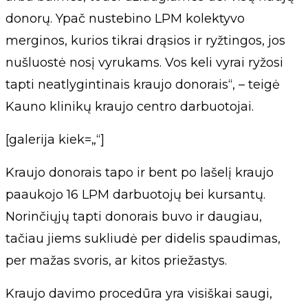
donorų. Ypač nustebino LPM kolektyvo
merginos, kurios tikrai drąsios ir ryžtingos, jos
nušluostė nosį vyrukams. Vos keli vyrai ryžosi
tapti neatlygintinais kraujo donorais“, – teigė
Kauno klinikų kraujo centro darbuotojai.
[galerija kiek=„“]
Kraujo donorais tapo ir bent po lašelį kraujo
paaukojo 16 LPM darbuotojų bei kursantų.
Norinčiųjų tapti donorais buvo ir daugiau,
tačiau jiems sukliudė per didelis spaudimas,
per mažas svoris, ar kitos priežastys.
Kraujo davimo procedūra yra visiškai saugi,