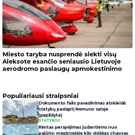
Miesto taryba nusprendė siekti visų
Aleksote esančio seniausio Lietuvoje
aerodromo paslaugų apmokestinimo
Populiariausi straipsniai
Dokumento failo pavadinimas atskleidė
statybų paslaptį Nemuno saloje
(papildyta)
STATYBOS
Rimtas perspėjimas judantiems nuo
pajūrio: magistralėje kilo visiškas chaosas