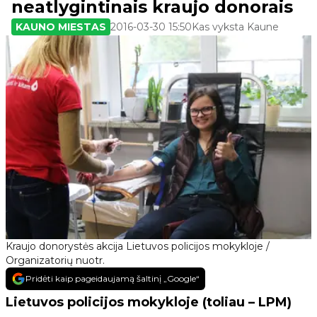
neatlygintinais kraujo donorais
KAUNO MIESTAS
2016-03-30 15:50
Kas vyksta Kaune
Kraujo donorystės akcija Lietuvos policijos mokykloje /
Organizatorių nuotr.
Pridėti kaip pageidaujamą šaltinį „Google“
Lietuvos policijos mokykloje (toliau – LPM)