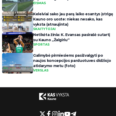
EISMAS
Keleiviai sako jau parą laiko esantys įstrigę
Kauno oro uoste: niekas nesako, kas
vyksta (atnaujinta)
SKAITYTOJAI
Netikėta žinia: K. Evansas pasirašė sutartį
su Kauno „Žalgiriu“
SPORTAS
Galimybė pirmiesiems pasižvalgyti po
naujos koncepcijos parduotuves didžiojo
atidarymo metu (foto)
VERSLAS