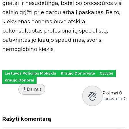
greitai ir nesudėtinga, todėl po procedūros visi
galėjo grįžti prie darbų arba į paskaitas. Be to,
kiekvienas donoras buvo atskirai
pakonsultuotas profesionalių specialistų,
patikrintas jo kraujo spaudimas, svoris,
hemoglobino kiekis.
Lietuvos Policijos Mokykla
Kraujo Donorystė
Gyvybė
Kraujo Donorai
Dalintis
Plojimai
0
Lankytojai
0
Rašyti komentarą