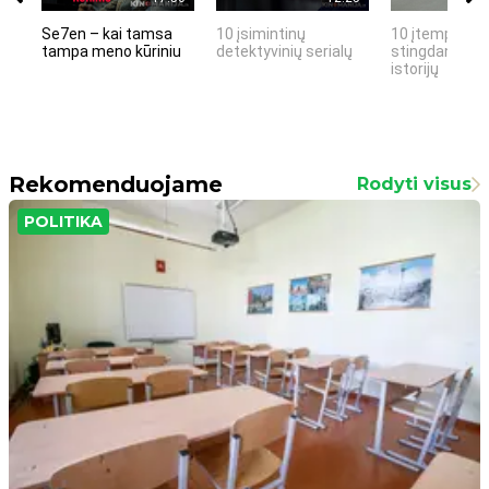
Se7en – kai tamsa
10 įsimintinų
10 įtemptų, k
tampa meno kūriniu
detektyvinių serialų
stingdančių k
istorijų
Rekomenduojame
Rodyti visus
POLITIKA