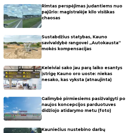
Rimtas perspėjimas judantiems nuo
pajūrio: magistralėje kilo visiškas
chaosas
Sustabdžius statybas, Kauno
savivaldybė rangovei „Autokausta“
mokės kompensacijas
Keleiviai sako jau parą laiko esantys
įstrigę Kauno oro uoste: niekas
nesako, kas vyksta (atnaujinta)
Galimybė pirmiesiems pasižvalgyti po
naujos koncepcijos parduotuves
didžiojo atidarymo metu (foto)
Kauniečius nustebino darbų