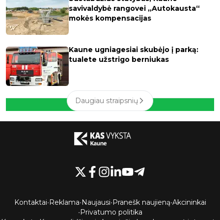
savivaldybė rangovei „Autokausta“
mokės kompensacijas
Kaune ugniagesiai skubėjo į parką:
tualete užstrigo berniukas
Daugiau straipsnių
Kontaktai
•
Reklama
•
Naujausi
•
Pranešk naujieną
•
Akcininkai
•
Privatumo politika