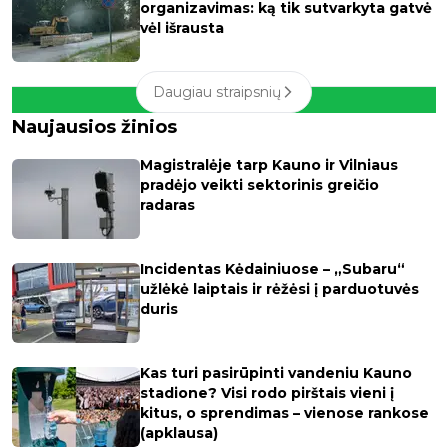
organizavimas: ką tik sutvarkyta gatvė
vėl išrausta
Daugiau straipsnių
Naujausios žinios
Magistralėje tarp Kauno ir Vilniaus
pradėjo veikti sektorinis greičio
radaras
Incidentas Kėdainiuose – „Subaru“
užlėkė laiptais ir rėžėsi į parduotuvės
duris
Kas turi pasirūpinti vandeniu Kauno
stadione? Visi rodo pirštais vieni į
kitus, o sprendimas – vienose rankose
(apklausa)