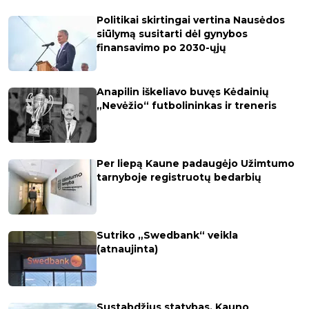
Politikai skirtingai vertina Nausėdos
siūlymą susitarti dėl gynybos
finansavimo po 2030-ųjų
Anapilin iškeliavo buvęs Kėdainių
„Nevėžio“ futbolininkas ir treneris
Per liepą Kaune padaugėjo Užimtumo
tarnyboje registruotų bedarbių
Sutriko „Swedbank“ veikla
(atnaujinta)
Sustabdžius statybas, Kauno