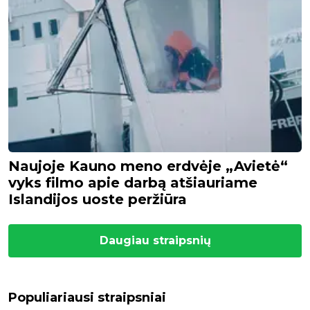
Naujoje Kauno meno erdvėje „Avietė“
vyks filmo apie darbą atšiauriame
Islandijos uoste peržiūra
Daugiau straipsnių
Populiariausi straipsniai