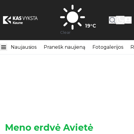
19
°C
Clear
Naujausios
Pranešk naujieną
Fotogalerijos
R
Meno erdvė Avietė