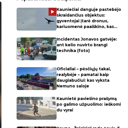
Kauniečiai danguje pastebėjo
skraidančius objektus:
gyventojai įtarė dronus,
kariuomenė paaiškino, kas
skraidė
Incidentas Jonavos gatvėje:
ant kelio nuvirto brangi
technika (foto)
Oficialiai – pėsčiųjų takai,
realybėje – pamatai kaip
daugiabučiui: kas vyksta
Nemuno saloje
Kaunietė paviešino prašymą
po galimo užpuolimo: ieškomi
du vyrai