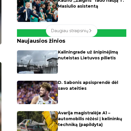
Kauno „Žalgiris“ rado naują T.
Masiulio asistentą
Daugiau straipsnių
Naujausios žinios
Kaliningrade už šnipinėjimą
nuteistas Lietuvos pilietis
D. Sabonis apsisprendė dėl
savo ateities
Avarija magistralėje A1 –
automobilis rėžėsi į kelininkų
techniką (papildyta)