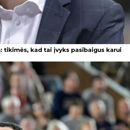
: tikimės, kad tai įvyks pasibaigus karui