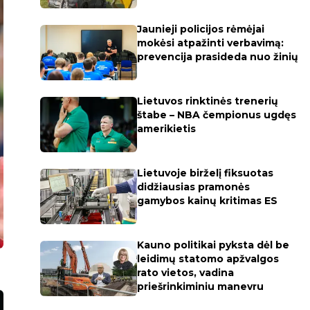
Jaunieji policijos rėmėjai
mokėsi atpažinti verbavimą:
prevencija prasideda nuo žinių
Lietuvos rinktinės trenerių
štabe – NBA čempionus ugdęs
amerikietis
Lietuvoje birželį fiksuotas
didžiausias pramonės
gamybos kainų kritimas ES
Kauno politikai pyksta dėl be
leidimų statomo apžvalgos
rato vietos, vadina
priešrinkiminiu manevru