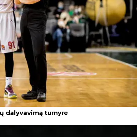
bų dalyvavimą turnyre