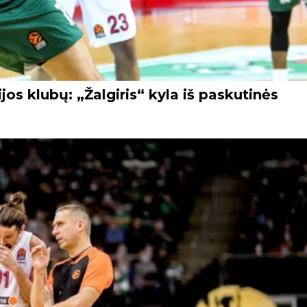
jos klubų: „Žalgiris“ kyla iš paskutinės