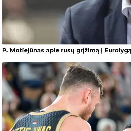
P. Motiejūnas apie rusų grįžimą į Eurolygą