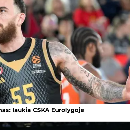
as: laukia CSKA Eurolygoje