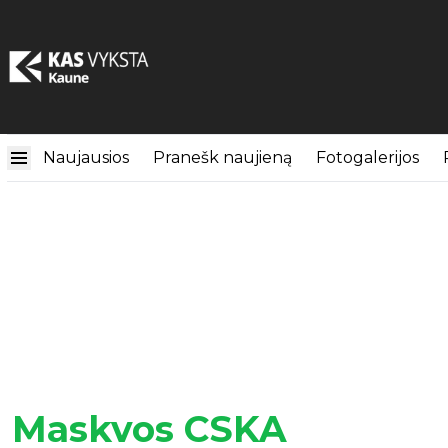
Naujausios
Pranešk naujieną
Fotogalerijos
Maskvos CSKA