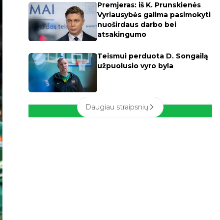
Premjeras: iš K. Prunskienės
Vyriausybės galima pasimokyti
nuoširdaus darbo bei
atsakingumo
Teismui perduota D. Songailą
užpuolusio vyro byla
Daugiau straipsnių