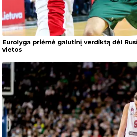
Eurolyga priėmė galutinį verdiktą dėl Rusi
vietos