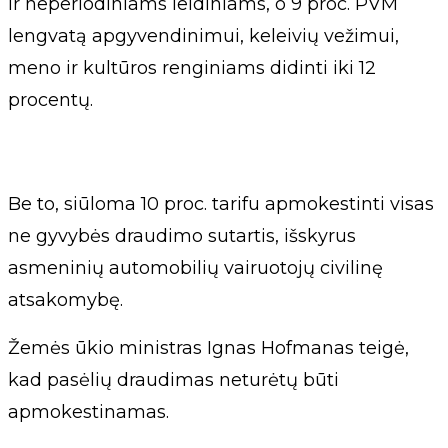
ir neperiodiniams leidiniams, o 9 proc. PVM
lengvatą apgyvendinimui, keleivių vežimui,
meno ir kultūros renginiams didinti iki 12
procentų.
Be to, siūloma 10 proc. tarifu apmokestinti visas
ne gyvybės draudimo sutartis, išskyrus
asmeninių automobilių vairuotojų civilinę
atsakomybę.
Žemės ūkio ministras Ignas Hofmanas teigė,
kad pasėlių draudimas neturėtų būti
apmokestinamas.