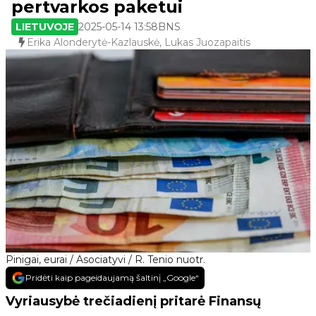
pertvarkos paketui
LIETUVOJE
2025-05-14 13:58
BNS
Erika Alonderytė-Kazlauskė, Lukas Juozapaitis
Pinigai, eurai / Asociatyvi / R. Tenio nuotr.
Pridėti kaip pageidaujamą šaltinį „Google“
Vyriausybė trečiadienį pritarė Finansų