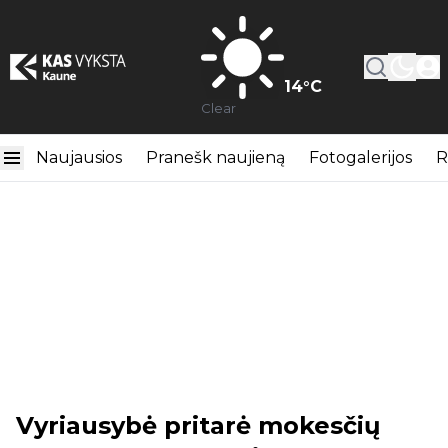
14
°C
Clear
Naujausios
Pranešk naujieną
Fotogalerijos
R
Vyriausybė pritarė mokesčių