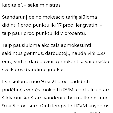
kapitale“, – sakė ministras.
Standartinį pelno mokesčio tarifą siūloma
didinti 1 proc. punktu iki 17 proc., lengvatinį –
taip pat 1 proc. punktu iki 7 procentų.
Taip pat siūloma akcizais apmokestinti
saldintus gėrimus, darbuotojų naudą virš 350
eurų vertės darbdaviui apmokant savarankiško
sveikatos draudimo įmokas.
Dar siūloma nuo 9 iki 21 proc. padidinti
pridėtinės vertės mokestį (PVM) centralizuotam
šildymui, karštam vandeniui bei malkoms, nuo
9 iki 5 proc. sumažinti lengvatinį PVM knygoms