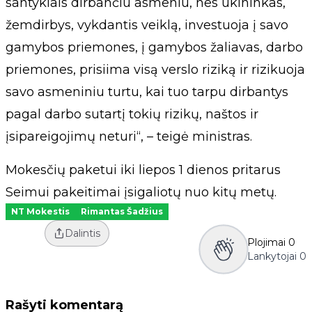
santykiais dirbančiu asmeniu, nes ūkininkas,
žemdirbys, vykdantis veiklą, investuoja į savo
gamybos priemones, į gamybos žaliavas, darbo
priemones, prisiima visą verslo riziką ir rizikuoja
savo asmeniniu turtu, kai tuo tarpu dirbantys
pagal darbo sutartį tokių rizikų, naštos ir
įsipareigojimų neturi“, – teigė ministras.
Mokesčių paketui iki liepos 1 dienos pritarus
Seimui pakeitimai įsigaliotų nuo kitų metų.
NT Mokestis
Rimantas Šadžius
Dalintis
Plojimai
0
Lankytojai
0
Rašyti komentarą