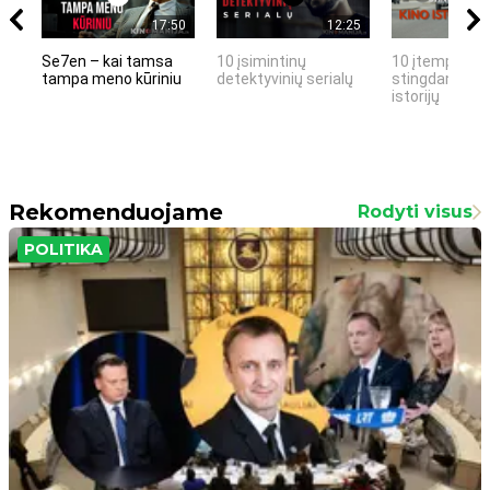
17:50
12:25
Se7en – kai tamsa
10 įsimintinų
10 įtemptų, k
tampa meno kūriniu
detektyvinių serialų
stingdančių k
istorijų
Rekomenduojame
Rodyti visus
POLITIKA