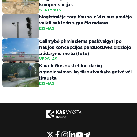
kompensacijas
STATYBOS
Magistralėje tarp Kauno ir Vilniaus pradėjo
veikti sektorinis greičio radaras
EISMAS
Galimybė pirmiesiems pasižvalgyti po
naujos koncepcijos parduotuves didžiojo
atidarymo metu (foto)
VERSLAS
Kauniečius nustebino darbų
organizavimas: ką tik sutvarkyta gatvė vėl
išrausta
EISMAS