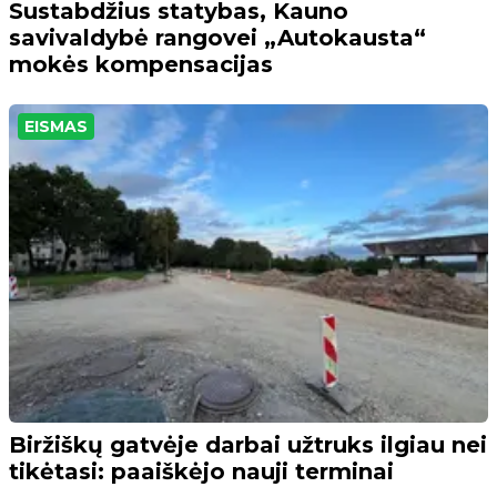
Sustabdžius statybas, Kauno
savivaldybė rangovei „Autokausta“
mokės kompensacijas
EISMAS
Biržiškų gatvėje darbai užtruks ilgiau nei
tikėtasi: paaiškėjo nauji terminai