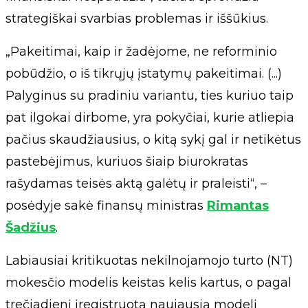
strategiškai svarbias problemas ir iššūkius.
„Pakeitimai, kaip ir žadėjome, ne reforminio
pobūdžio, o iš tikrųjų įstatymų pakeitimai. (...)
Palyginus su pradiniu variantu, ties kuriuo taip
pat ilgokai dirbome, yra pokyčiai, kurie atliepia
pačius skaudžiausius, o kitą sykį gal ir netikėtus
pastebėjimus, kuriuos šiaip biurokratas
rašydamas teisės aktą galėtų ir praleisti“, –
posėdyje sakė finansų ministras
Rimantas
Šadžius
.
Labiausiai kritikuotas nekilnojamojo turto (NT)
mokesčio modelis keistas kelis kartus, o pagal
trečiadienį įregistruotą naujausią modelį