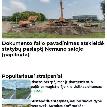
Dokumento failo pavadinimas atskleidė
statybų paslaptį Nemuno saloje
(papildyta)
Populiariausi straipsniai
Rimtas perspėjimas judantiems nuo
pajūrio: magistralėje kilo visiškas chaosas
EISMAS
Sustabdžius statybas, Kauno savivaldybė
rangovei „Autokausta“ mokės