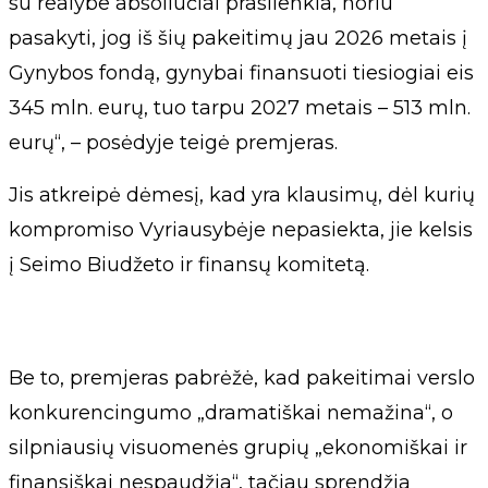
su realybe absoliučiai prasilenkia, noriu
pasakyti, jog iš šių pakeitimų jau 2026 metais į
Gynybos fondą, gynybai finansuoti tiesiogiai eis
345 mln. eurų, tuo tarpu 2027 metais – 513 mln.
eurų“, – posėdyje teigė premjeras.
Jis atkreipė dėmesį, kad yra klausimų, dėl kurių
kompromiso Vyriausybėje nepasiekta, jie kelsis
į Seimo Biudžeto ir finansų komitetą.
Be to, premjeras pabrėžė, kad pakeitimai verslo
konkurencingumo „dramatiškai nemažina“, o
silpniausių visuomenės grupių „ekonomiškai ir
finansiškai nespaudžia“, tačiau sprendžia