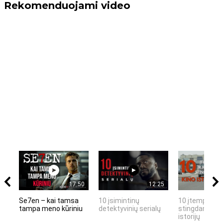
Rekomenduojami video
17:50
12:25
Se7en – kai tamsa
10 įsimintinų
10 įtemptų, k
tampa meno kūriniu
detektyvinių serialų
stingdančių k
istorijų