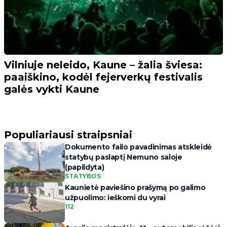
Vilniuje neleido, Kaune – žalia šviesa:
paaiškino, kodėl fejerverkų festivalis
galės vykti Kaune
Populiariausi straipsniai
Dokumento failo pavadinimas atskleidė
statybų paslaptį Nemuno saloje
(papildyta)
STATYBOS
Kaunietė paviešino prašymą po galimo
užpuolimo: ieškomi du vyrai
112