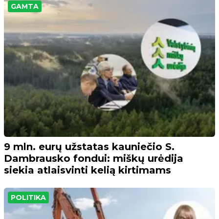
GAMTA
9 mln. eurų užstatas kauniečio S.
Dambrausko fondui: miškų urėdija
siekia atlaisvinti kelią kirtimams
POLITIKA