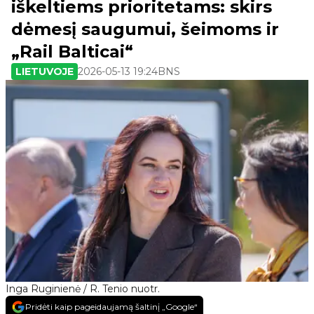
iškeltiems prioritetams: skirs
dėmesį saugumui, šeimoms ir
„Rail Balticai“
LIETUVOJE
2026-05-13 19:24
BNS
Inga Ruginienė / R. Tenio nuotr.
Pridėti kaip pageidaujamą šaltinį „Google“