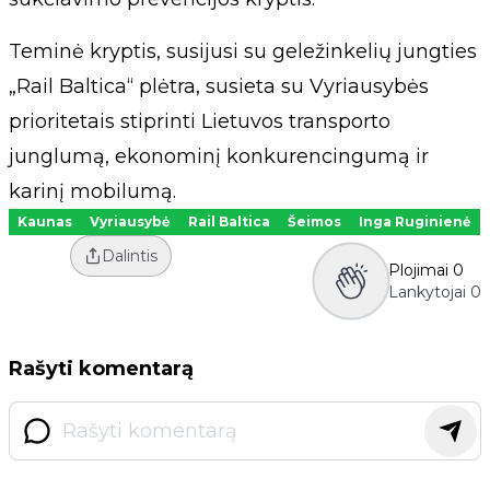
Teminė kryptis, susijusi su geležinkelių jungties
„Rail Baltica“ plėtra, susieta su Vyriausybės
prioritetais stiprinti Lietuvos transporto
junglumą, ekonominį konkurencingumą ir
karinį mobilumą.
Kaunas
Vyriausybė
Rail Baltica
Šeimos
Inga Ruginienė
Dalintis
Plojimai
0
Lankytojai
0
Rašyti komentarą