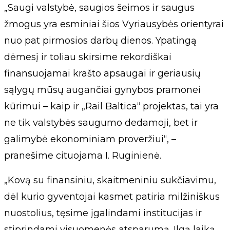
„Saugi valstybė, saugios šeimos ir saugus
žmogus yra esminiai šios Vyriausybės orientyrai
nuo pat pirmosios darbų dienos. Ypatingą
dėmesį ir toliau skirsime rekordiškai
finansuojamai krašto apsaugai ir geriausių
sąlygų mūsų augančiai gynybos pramonei
kūrimui – kaip ir „Rail Baltica“ projektas, tai yra
ne tik valstybės saugumo dedamoji, bet ir
galimybė ekonominiam proveržiui“, –
pranešime cituojama I. Ruginienė.
„Kovą su finansiniu, skaitmeniniu sukčiavimu,
dėl kurio gyventojai kasmet patiria milžiniškus
nuostolius, tęsime įgalindami institucijas ir
stiprindami visuomenės atsparumą. Ilgą laiką