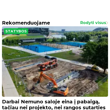
Rekomenduojame
Rodyti visus
STATYBOS
Darbai Nemuno saloje eina į pabaigą,
tačiau nei projekto, nei rangos sutarties