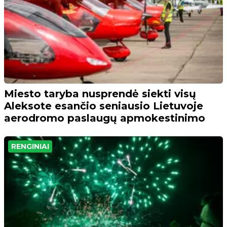
Miesto taryba nusprendė siekti visų
Aleksote esančio seniausio Lietuvoje
aerodromo paslaugų apmokestinimo
RENGINIAI