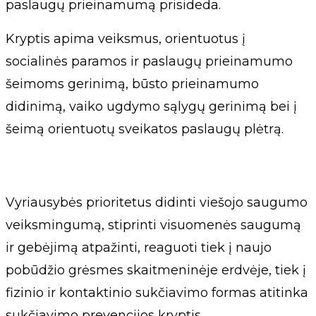
paslaugų prieinamumą prisideda.
Kryptis apima veiksmus, orientuotus į
socialinės paramos ir paslaugų prieinamumo
šeimoms gerinimą, būsto prieinamumo
didinimą, vaiko ugdymo sąlygų gerinimą bei į
šeimą orientuotų sveikatos paslaugų plėtrą.
Vyriausybės prioritetus didinti viešojo saugumo
veiksmingumą, stiprinti visuomenės saugumą
ir gebėjimą atpažinti, reaguoti tiek į naujo
pobūdžio grėsmes skaitmeninėje erdvėje, tiek į
fizinio ir kontaktinio sukčiavimo formas atitinka
sukčiavimo prevencijos kryptis.