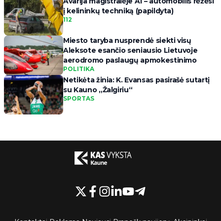
Avarija magistralėje A1 – automobilis rėžėsi
į kelininkų techniką (papildyta)
112
Miesto taryba nusprendė siekti visų
Aleksote esančio seniausio Lietuvoje
aerodromo paslaugų apmokestinimo
POLITIKA
Netikėta žinia: K. Evansas pasirašė sutartį
su Kauno „Žalgiriu“
SPORTAS