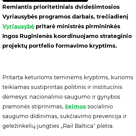
Remiantis prioritetiniais dvidešimtosios
Vyriausybės programos darbais, trečiadienį
Vyriausybė
pritarė ministrės pirmininkės
Ingos Ruginienės koordinuojamo strateginio
projektų portfelio formavimo kryptims.
Pritarta keturioms teminėms kryptims, kurioms
teikiamas sustiprintas politinis ir institucinis
dėmesys: nacionalinio saugumo ir gynybos
pramonės stiprinimas,
šeimos
socialinio
saugumo didinimas, sukčiavimo prevencija ir
geležinkelių jungties „Rail Baltica“ plėtra.