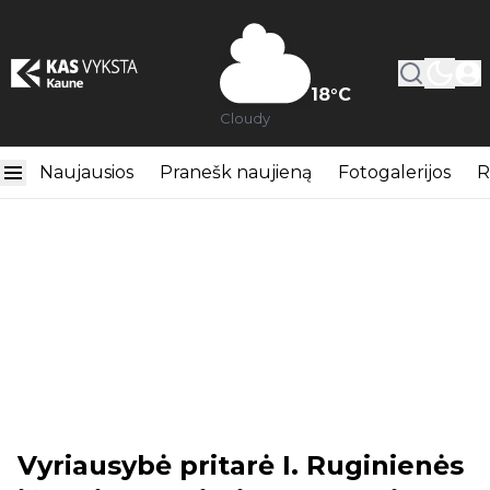
18
°C
Cloudy
Naujausios
Pranešk naujieną
Fotogalerijos
R
Vyriausybė pritarė I. Ruginienės