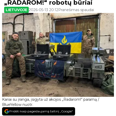
„RADAROM!“ robotų būriai
LIETUVOJE
2026-05-13 20:12
Pranešimas spaudai
Kariai su įranga, įsigyta už akcijos „Radarom!“ paramą /
BlueYellow nuotr.
Pridėti kaip pageidaujamą šaltinį „Google“