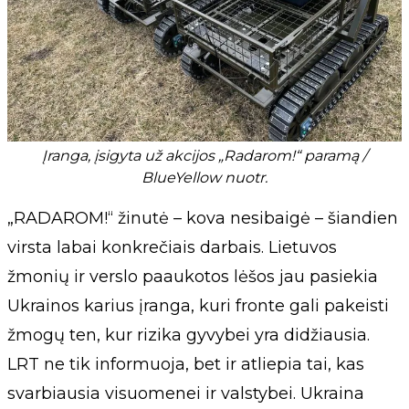
Įranga, įsigyta už akcijos „Radarom!“ paramą /
BlueYellow nuotr.
„RADAROM!“ žinutė – kova nesibaigė – šiandien
virsta labai konkrečiais darbais. Lietuvos
žmonių ir verslo paaukotos lėšos jau pasiekia
Ukrainos karius įranga, kuri fronte gali pakeisti
žmogų ten, kur rizika gyvybei yra didžiausia.
LRT ne tik informuoja, bet ir atliepia tai, kas
svarbiausia visuomenei ir valstybei. Ukraina