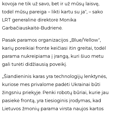
kovoja ne tik už savo, bet ir už mūsų laisvę,
todėl mūsų pareiga – likti kartu su ja“, – sako
LRT generalinė direktorė Monika
Garbačiauskaitė-Budrienė.
Pasak paramos organizacijos „Blue/Yellow“,
karių poreikiai fronte keičiasi itin greitai, todėl
parama nukreipiama į įrangą, kuri šiuo metu
gali turėti didžiausią poveikį.
„Šiandieninis karas yra technologijų lenktynės,
kuriose mes privalome padėti Ukrainai būti
žingsniu priekyje. Penki robotų būriai, kurie jau
pasiekė frontą, yra tiesioginis įrodymas, kad
Lietuvos žmonių parama virsta naujos kartos