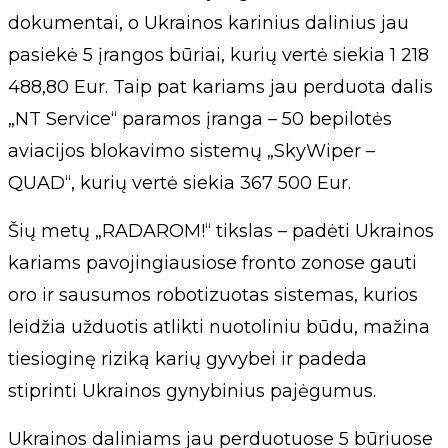
dokumentai, o Ukrainos karinius dalinius jau
pasiekė 5 įrangos būriai, kurių vertė siekia 1 218
488,80 Eur. Taip pat kariams jau perduota dalis
„NT Service“ paramos įranga – 50 bepilotės
aviacijos blokavimo sistemų „SkyWiper –
QUAD“, kurių vertė siekia 367 500 Eur.
Šių metų „RADAROM!“ tikslas – padėti Ukrainos
kariams pavojingiausiose fronto zonose gauti
oro ir sausumos robotizuotas sistemas, kurios
leidžia užduotis atlikti nuotoliniu būdu, mažina
tiesioginę riziką karių gyvybei ir padeda
stiprinti Ukrainos gynybinius pajėgumus.
Ukrainos daliniams jau perduotuose 5 būriuose