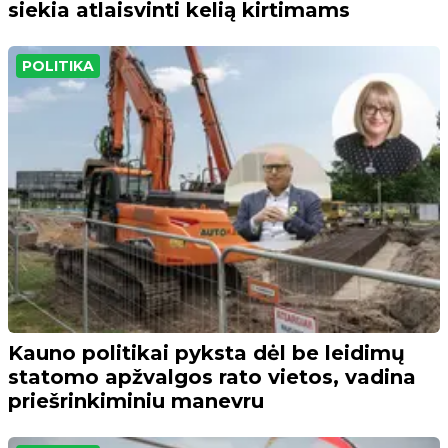
siekia atlaisvinti kelią kirtimams
POLITIKA
Kauno politikai pyksta dėl be leidimų
statomo apžvalgos rato vietos, vadina
priešrinkiminiu manevru