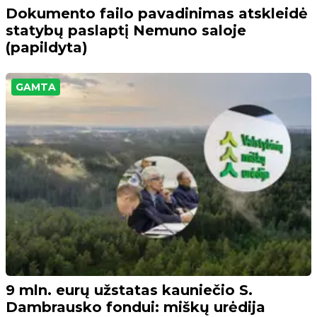
Dokumento failo pavadinimas atskleidė
statybų paslaptį Nemuno saloje
(papildyta)
GAMTA
9 mln. eurų užstatas kauniečio S.
Dambrausko fondui: miškų urėdija