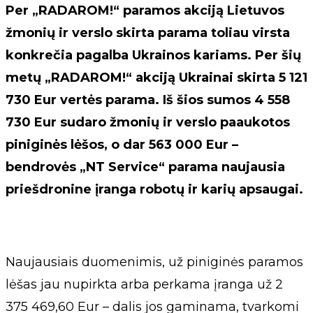
Per „RADAROM!“ paramos akciją Lietuvos
žmonių ir verslo skirta parama toliau virsta
konkrečia pagalba Ukrainos kariams. Per šių
metų „RADAROM!“ akciją Ukrainai skirta 5 121
730 Eur vertės parama. Iš šios sumos 4 558
730 Eur sudaro žmonių ir verslo paaukotos
piniginės lėšos, o dar 563 000 Eur –
bendrovės „NT Service“ parama naujausia
priešdronine įranga robotų ir karių apsaugai.
Naujausiais duomenimis, už piniginės paramos
lėšas jau nupirkta arba perkama įranga už 2
375 469,60 Eur – dalis jos gaminama, tvarkomi