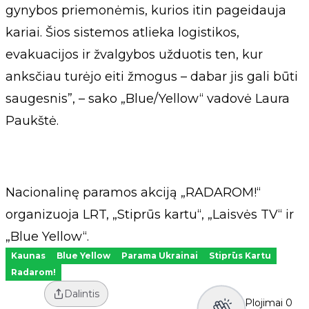
gynybos priemonėmis, kurios itin pageidauja
kariai. Šios sistemos atlieka logistikos,
evakuacijos ir žvalgybos užduotis ten, kur
anksčiau turėjo eiti žmogus – dabar jis gali būti
saugesnis”, – sako „Blue/Yellow“ vadovė Laura
Paukštė.
Nacionalinę paramos akciją „RADAROM!“
organizuoja LRT, „Stiprūs kartu“, „Laisvės TV“ ir
„Blue Yellow“.
Kaunas
Blue Yellow
Parama Ukrainai
Stiprūs Kartu
Radarom!
Dalintis
Plojimai
0