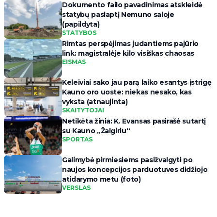
Dokumento failo pavadinimas atskleidė
statybų paslaptį Nemuno saloje
(papildyta)
STATYBOS
Rimtas perspėjimas judantiems pajūrio
link: magistralėje kilo visiškas chaosas
EISMAS
Keleiviai sako jau parą laiko esantys įstrigę
Kauno oro uoste: niekas nesako, kas
vyksta (atnaujinta)
SKAITYTOJAI
Netikėta žinia: K. Evansas pasirašė sutartį
su Kauno „Žalgiriu“
SPORTAS
Galimybė pirmiesiems pasižvalgyti po
naujos koncepcijos parduotuves didžiojo
atidarymo metu (foto)
VERSLAS