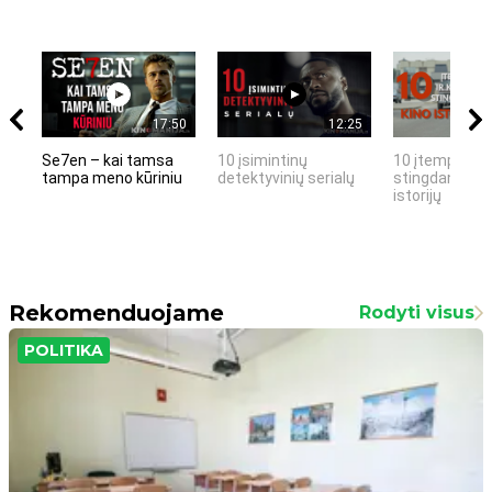
17:50
12:25
Se7en – kai tamsa
10 įsimintinų
10 įtemptų, k
tampa meno kūriniu
detektyvinių serialų
stingdančių k
istorijų
Rekomenduojame
Rodyti visus
POLITIKA