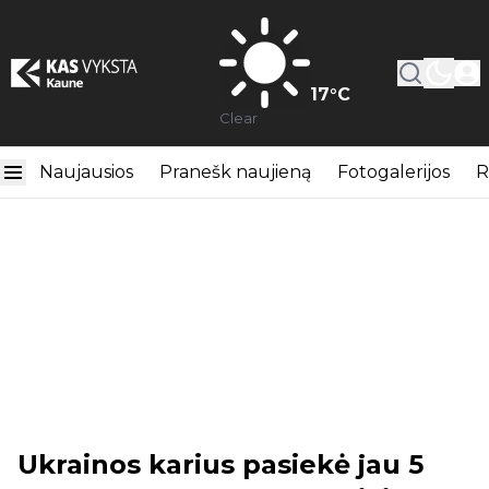
17
°C
Clear
Naujausios
Pranešk naujieną
Fotogalerijos
R
Ukrainos karius pasiekė jau 5