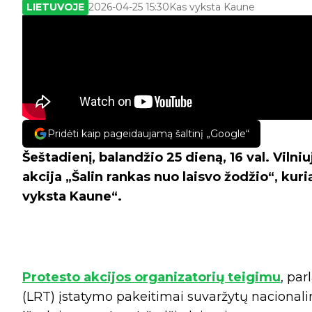
LIETUVOJE
2026-04-25 15:30
Kas vyksta Kaune
Pridėti kaip pageidaujamą šaltinį „Google“
Šeštadienį, balandžio 25 dieną, 16 val. Viln
akcija „Šalin rankas nuo laisvo žodžio“, kuri
vyksta Kaune“.
Protesto akcijos organizatorių teigimu
, par
(LRT) įstatymo pakeitimai suvaržytų nacionalin