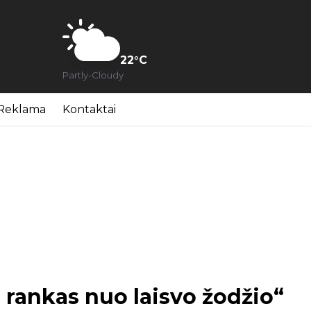
22
°C
Partly-Cloudy
Reklama
Kontaktai
n rankas nuo laisvo žodžio“