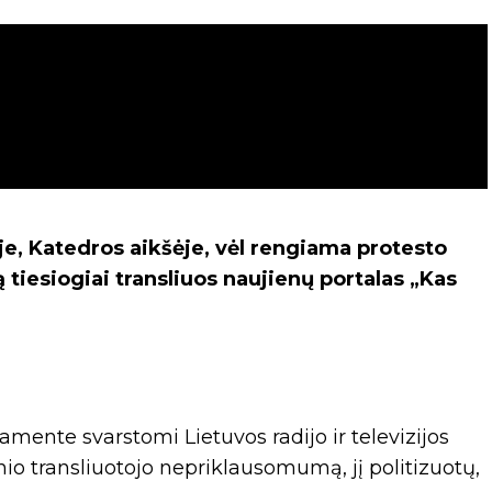
iuje, Katedros aikšėje, vėl rengiama protesto
ą tiesiogiai transliuos naujienų portalas „Kas
lamente svarstomi Lietuvos radijo ir televizijos
io transliuotojo nepriklausomumą, jį politizuotų,