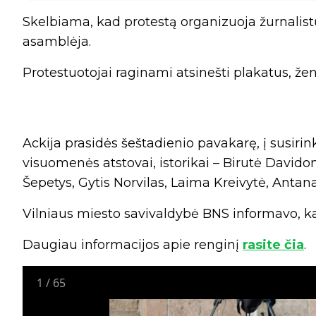
Skelbiama, kad protestą organizuoja žurnalist
asamblėja.
Protestuotojai raginami atsinešti plakatus, žen
Ackija prasidės šeštadienio pavakarę, į susirink
visuomenės atstovai, istorikai – Birutė Davido
Šepetys, Gytis Norvilas, Laima Kreivytė, Antana
Vilniaus miesto savivaldybė BNS informavo, kad
Daugiau informacijos apie renginį
rasite čia
.
1
/
65