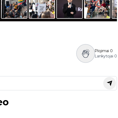
Plojimai
0
Lankytojai
0
eo