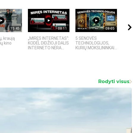
15:45
08:11
08:05
, kraują
„MIRĘS INTERNETAS“:
5 SENOVĖS
„Sost
ų kino
KODĖL DIDŽIOJI DALIS
TECHNOLOGIJOS,
įspū
INTERNETO NĖRA...
KURIŲ MOKSLININKAI...
fanta
Rodyti visus