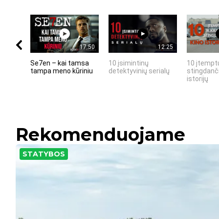
17:50
12:25
Se7en – kai tamsa
10 įsimintinų
10 įtemptų
tampa meno kūriniu
detektyvinių serialų
stingdanči
istorijų
Rekomenduojame
STATYBOS