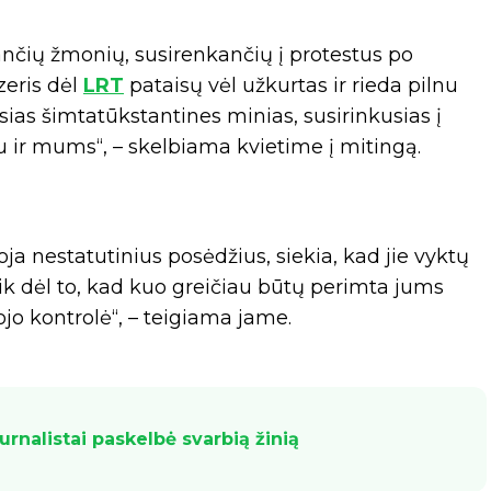
čių žmonių, susirenkančių į protestus po
zeris dėl
LRT
pataisų vėl užkurtas ir rieda pilnu
ias šimtatūkstantines minias, susirinkusias į
u ir mums“, – skelbiama kvietime į mitingą.
oja nestatutinius posėdžius, siekia, kad jie vyktų
a tik dėl to, kad kuo greičiau būtų perimta jums
jo kontrolė“, – teigiama jame.
urnalistai paskelbė svarbią žinią