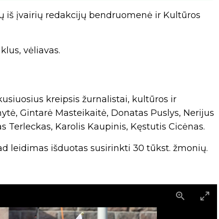
ų iš įvairių redakcijų bendruomenė ir Kultūros
klus, vėliavas.
usiuosius kreipsis žurnalistai, kultūros ir
nytė, Gintarė Masteikaitė, Donatas Puslys, Nerijus
s Terleckas, Karolis Kaupinis, Kęstutis Cicėnas.
 leidimas išduotas susirinkti 30 tūkst. žmonių.