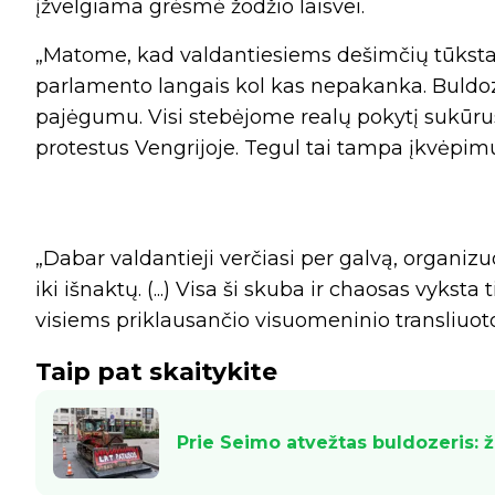
įžvelgiama grėsmė žodžio laisvei.
„Matome, kad valdantiesiems dešimčių tūkstan
parlamento langais kol kas nepakanka. Buldo
pajėgumu. Visi stebėjome realų pokytį sukūrus
protestus Vengrijoje. Tegul tai tampa įkvėpim
„Dabar valdantieji verčiasi per galvą, organizu
iki išnaktų. (...) Visa ši skuba ir chaosas vykst
visiems priklausančio visuomeninio transliuoto
Taip pat skaitykite
Prie Seimo atvežtas buldozeris: ž