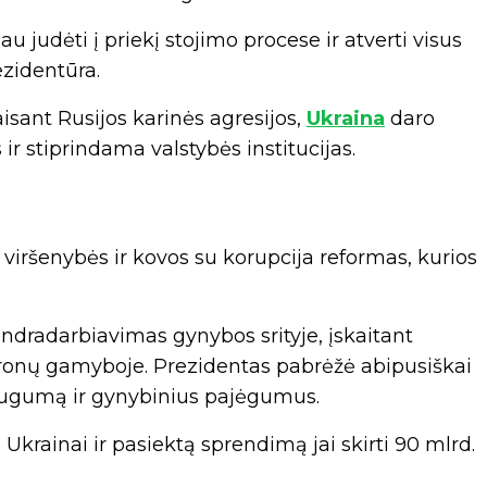
 judėti į priekį stojimo procese ir atverti visus
ezidentūra.
isant Rusijos karinės agresijos,
Ukraina
daro
 stiprindama valstybės institucijas.
 viršenybės ir kovos su korupcija reformas, kurios
endradarbiavimas gynybos srityje, įskaitant
onų gamyboje. Prezidentas pabrėžė abipusiškai
saugumą ir gynybinius pajėgumus.
Ukrainai ir pasiektą sprendimą jai skirti 90 mlrd.