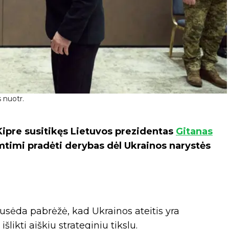
 nuotr.
ipre susitikęs Lietuvos prezidentas
Gitanas
imtimi pradėti derybas dėl Ukrainos narystės
usėda pabrėžė, kad Ukrainos ateitis yra
šlikti aiškiu strateginiu tikslu.