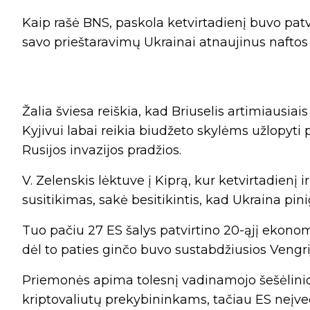
Kaip rašė BNS, paskola ketvirtadienį buvo patvir
savo prieštaravimų Ukrainai atnaujinus naftos
Žalia šviesa reiškia, kad Briuselis artimiausiai
Kyjivui labai reikia biudžeto skylėms užlopy
Rusijos invazijos pradžios.
V. Zelenskis lėktuve į Kiprą, kur ketvirtadienį
susitikimas, sakė besitikintis, kad Ukraina pi
Tuo pačiu 27 ES šalys patvirtino 20-ąjį ekonom
dėl to paties ginčo buvo sustabdžiusios Vengrij
Priemonės apima tolesnį vadinamojo šešėlinio
kriptovaliutų prekybininkams, tačiau ES neįve