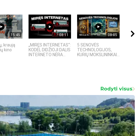
15:45
08:11
08:05
, kraują
„MIRĘS INTERNETAS“:
5 SENOVĖS
„Sost
ų kino
KODĖL DIDŽIOJI DALIS
TECHNOLOGIJOS,
įspū
INTERNETO NĖRA...
KURIŲ MOKSLININKAI...
fanta
Rodyti visus