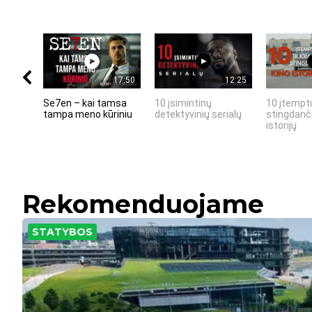
17:50
12:25
Se7en – kai tamsa
10 įsimintinų
10 įtemptų
tampa meno kūriniu
detektyvinių serialų
stingdanči
istorijų
Rekomenduojame
STATYBOS