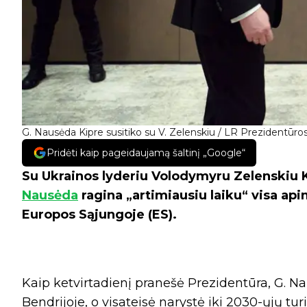
G. Nausėda Kipre susitiko su V. Zelenskiu / LR Prezidentūros
Pridėti kaip pageidaujamą šaltinį „Google“
Su Ukrainos lyderiu Volodymyru Zelenskiu K
Nausėda
ragina „artimiausiu laiku“ visa ap
Europos Sąjungoje (ES).
Kaip ketvirtadienį pranešė Prezidentūra, G. Na
Bendrijoje, o visateisė narystė iki 2030-ųjų turi i