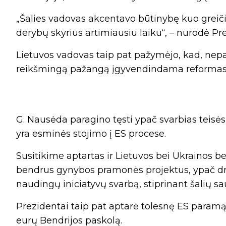
„Šalies vadovas akcentavo būtinybę kuo greičiau
derybų skyrius artimiausiu laiku“, – nurodė Pr
Lietuvos vadovas taip pat pažymėjo, kad, nepa
reikšmingą pažangą įgyvendindama reformas ir
G. Nausėda paragino tęsti ypač svarbias teisės
yra esminės stojimo į ES procese.
Susitikime aptartas ir Lietuvos bei Ukrainos b
bendrus gynybos pramonės projektus, ypač dr
naudingų iniciatyvų svarbą, stiprinant šalių 
Prezidentai taip pat aptarė tolesnę ES paramą 
eurų Bendrijos paskolą.