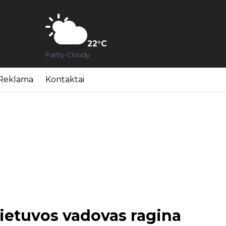
22
°C
Partly-Cloudy
Reklama
Kontaktai
Lietuvos vadovas ragina