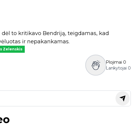
dėl to kritikavo Bendriją, teigdamas, kad
vėluotas ir nepakankamas.
s Zelenskis
Plojimai
0
Lankytojai
0
eo