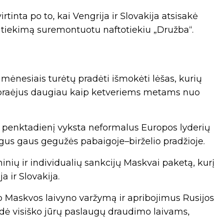
tinta po to, kai Vengrija ir Slovakija atsisakė
 tiekimą suremontuotu naftotiekiu „Družba“.
s mėnesiais turėtų pradėti išmokėti lėšas, kurių
ti praėjus daugiau kaip ketveriems metams nuo
 ir penktadienį vyksta neformalus Europos lyderių
nigus gaus gegužės pabaigoje–birželio pradžioje.
inių ir individualių sankcijų Maskvai paketą, kurį
a ir Slovakija.
 Maskvos laivyno varžymą ir apribojimus Rusijos
dė visiško jūrų paslaugų draudimo laivams,