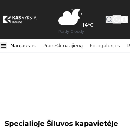
14
°C
Partly-Cloudy
Naujausios
Pranešk naujieną
Fotogalerijos
R
Specialioje Šiluvos kapavietėje