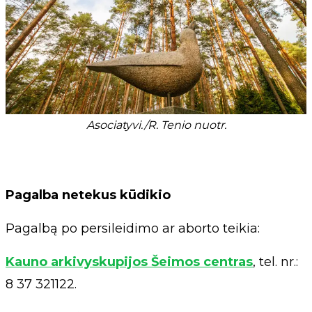
Asociatyvi./R. Tenio nuotr.
Pagalba netekus kūdikio
Pagalbą po persileidimo ar aborto teikia:
Kauno arkivyskupijos Šeimos centras
, tel. nr.:
8 37 321122.