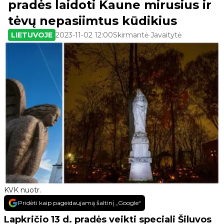
pradės laidoti Kaune mirusius ir
tėvų nepasiimtus kūdikius
LIETUVOJE
2023-11-02 12:00
Skirmantė Javaitytė
KVK nuotr.
Pridėti kaip pageidaujamą šaltinį „Google“
Lapkričio 13 d. pradės veikti speciali Šiluvos