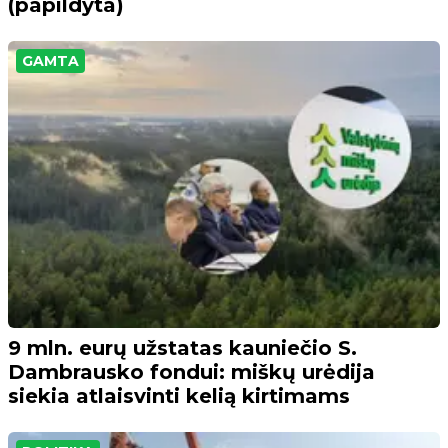
(papildyta)
GAMTA
9 mln. eurų užstatas kauniečio S.
Dambrausko fondui: miškų urėdija
siekia atlaisvinti kelią kirtimams