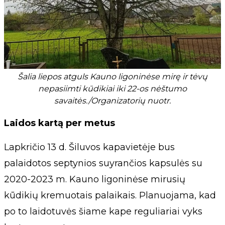
Šalia liepos atguls Kauno ligoninėse mirę ir tėvų
nepasiimti kūdikiai iki 22-os nėštumo
savaitės./Organizatorių nuotr.
Laidos kartą per metus
Lapkričio 13 d. Šiluvos kapavietėje bus
palaidotos septynios suyrančios kapsulės su
2020-2023 m. Kauno ligoninėse mirusių
kūdikių kremuotais palaikais. Planuojama, kad
po to laidotuvės šiame kape reguliariai vyks