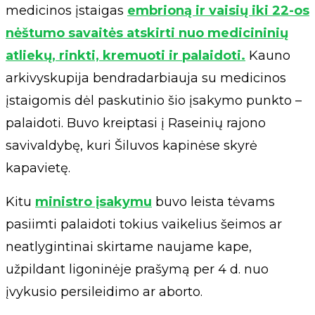
medicinos įstaigas
embrioną ir vaisių iki 22-os
nėštumo savaitės atskirti nuo medicininių
atliekų, rinkti, kremuoti ir palaidoti.
Kauno
arkivyskupija bendradarbiauja su medicinos
įstaigomis dėl paskutinio šio įsakymo punkto –
palaidoti. Buvo kreiptasi į Raseinių rajono
savivaldybę, kuri Šiluvos kapinėse skyrė
kapavietę.
Kitu
ministro įsakymu
buvo leista tėvams
pasiimti palaidoti tokius vaikelius šeimos ar
neatlygintinai skirtame naujame kape,
užpildant ligoninėje prašymą per 4 d. nuo
įvykusio persileidimo ar aborto.