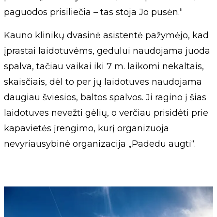
paguodos prisiliečia – tas stoja Jo pusėn.“
Kauno klinikų dvasinė asistentė pažymėjo, kad
įprastai laidotuvėms, gedului naudojama juoda
spalva, tačiau vaikai iki 7 m. laikomi nekaltais,
skaisčiais, dėl to per jų laidotuves naudojama
daugiau šviesios, baltos spalvos. Ji ragino į šias
laidotuves nevežti gėlių, o verčiau prisidėti prie
kapavietės įrengimo, kurį organizuoja
nevyriausybinė organizacija „Padedu augti“.