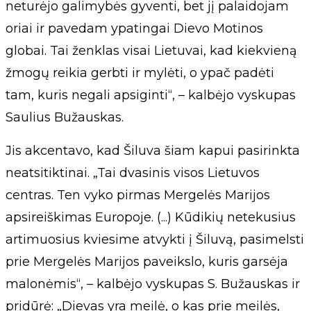
neturėjo galimybės gyventi, bet jį palaidojam
oriai ir pavedam ypatingai Dievo Motinos
globai. Tai ženklas visai Lietuvai, kad kiekvieną
žmogų reikia gerbti ir mylėti, o ypač padėti
tam, kuris negali apsiginti“, – kalbėjo vyskupas
Saulius Bužauskas.
Jis akcentavo, kad Šiluva šiam kapui pasirinkta
neatsitiktinai. „Tai dvasinis visos Lietuvos
centras. Ten vyko pirmas Mergelės Marijos
apsireiškimas Europoje. (...) Kūdikių netekusius
artimuosius kviesime atvykti į Šiluvą, pasimelsti
prie Mergelės Marijos paveikslo, kuris garsėja
malonėmis“, – kalbėjo vyskupas S. Bužauskas ir
pridūrė: „Dievas yra meilė, o kas prie meilės,