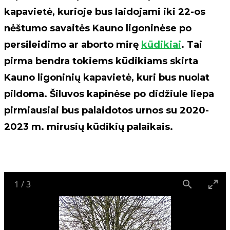
kapavietė, kurioje bus laidojami iki 22-os
nėštumo savaitės Kauno ligoninėse po
persileidimo ar aborto mirę
kūdikiai
. Tai
pirma bendra tokiems kūdikiams skirta
Kauno ligoninių kapavietė, kuri bus nuolat
pildoma. Šiluvos kapinėse po didžiule liepa
pirmiausiai bus palaidotos urnos su 2020-
2023 m. mirusių kūdikių palaikais.
1
/
3