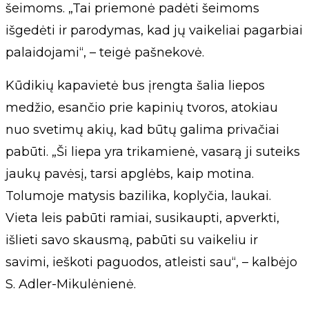
šeimoms. „Tai priemonė padėti šeimoms
išgedėti ir parodymas, kad jų vaikeliai pagarbiai
palaidojami“, – teigė pašnekovė.
Kūdikių kapavietė bus įrengta šalia liepos
medžio, esančio prie kapinių tvoros, atokiau
nuo svetimų akių, kad būtų galima privačiai
pabūti. „Ši liepa yra trikamienė, vasarą ji suteiks
jaukų pavėsį, tarsi apglėbs, kaip motina.
Tolumoje matysis bazilika, koplyčia, laukai.
Vieta leis pabūti ramiai, susikaupti, apverkti,
išlieti savo skausmą, pabūti su vaikeliu ir
savimi, ieškoti paguodos, atleisti sau“, – kalbėjo
S. Adler-Mikulėnienė.