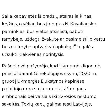
Šalia kapavietės iš pradžių atsiras laikinas
kryžius, o vėliau bus įrengtas N. Kavaliausko
paminklas, bus vietos atsisėsti, pabūti
ramybėje, uždegti žvakutę ar pasimelsti, o kartu
bus galimybė aptvarkyti aplinką. Čia galės
užsukti kiekvienas norintysis.
Pašnekovė pažymėjo, kad Ukmergės ligoninė,
prieš uždarant Ginekologijos skyrių, 2020 m.
gruodį Ukmergės Dukstynos kapinėse
palaidojo urną su kremuotais žmogaus
embrionais bei vaisiais iki 22-osios nėštumo
savaitės. Tokių kapų galima rasti Latvijoje,