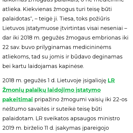
atlieka. Kiekvienas žmogus turi teisę būti
palaidotas“, – teigė ji. Tiesa, toks požiūris
Lietuvos įstatymuose įtvirtintas visai neseniai –
dar iki 2018 m. gegužės žmogaus embrionas iki
22 sav. buvo prilyginamas medicininėms
atliekoms, tad su jomis ir būdavo deginamas
bei kartu laidojamas kapinėse.
2018 m. gegužės 1 d. Lietuvoje įsigalioję
LR
Žmonių palaikų laidojimo įstatymo
pakeitimai
pripažino žmogumi vaisių iki 22-os
nėštumo savaitės ir suteikė teisę būti
palaidotam. LR sveikatos apsaugos ministro
2019 m. birželio 11 d. įsakymas įpareigojo