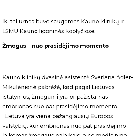
Iki tol urnos buvo saugomos Kauno klinikų ir
LSMU Kauno ligoninės koplyčiose.
Žmogus – nuo prasidėjimo momento
Kauno klinikų dvasinė asistentė Svetlana Adler-
Mikulėnienė pabrėžė, kad pagal Lietuvos
įstatymus, žmogumi yra pripažįstamas
embrionas nuo pat prasidėjimo momento.
„Lietuva yra viena pažangiausių Europos
valstybių, kur embrionas nuo pat prasidėjimo
laikomas žmogaus palaikais, o ne medicinine