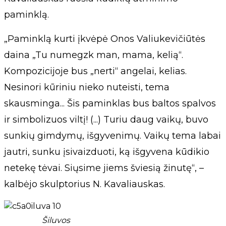
paminklą.
„Paminklą kurti įkvėpė Onos Valiukevičiūtės
daina „Tu numegzk man, mama, kelią“.
Kompozicijoje bus „nerti“ angelai, kelias.
Nesinori kūriniu nieko nuteisti, tema
skausminga... Šis paminklas bus baltos spalvos
ir simbolizuos viltį! (...) Turiu daug vaikų, buvo
sunkių gimdymų, išgyvenimų. Vaikų tema labai
jautri, sunku įsivaizduoti, ką išgyvena kūdikio
netekę tėvai. Siųsime jiems šviesią žinutę“, –
kalbėjo skulptorius N. Kavaliauskas.
Šiluvos