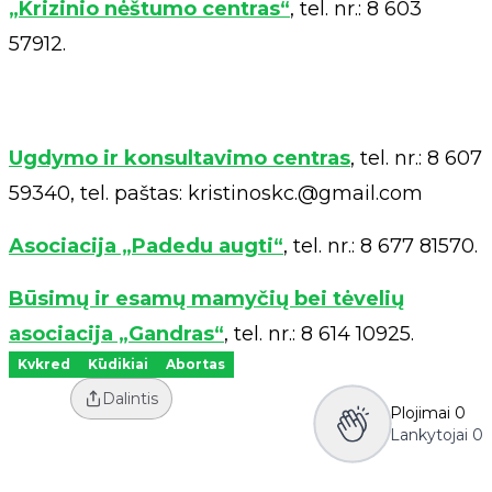
„Krizinio nėštumo centras“
, tel. nr.: 8 603
57912.
Ugdymo ir konsultavimo centras
, tel. nr.: 8 607
59340, tel. paštas:
kristinoskc.@gmail.com
Asociacija „Padedu augti“
, tel. nr.: 8 677 81570.
Būsimų ir esamų mamyčių bei tėvelių
asociacija „Gandras“
, tel. nr.: 8 614 10925.
Kvkred
Kūdikiai
Abortas
Dalintis
Plojimai
0
Lankytojai
0