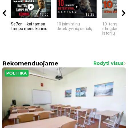
17:50
12:25
Se7en – kai tamsa
10 įsimintinų
10 įtemptų, k
tampa meno kūriniu
detektyvinių serialų
stingdančių k
istorijų
Rekomenduojame
Rodyti visus
POLITIKA