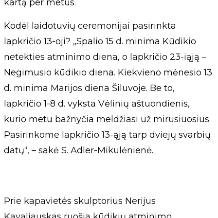
kartą per metus.
Kodėl laidotuvių ceremonijai pasirinkta
lapkričio 13-oji? „Spalio 15 d. minima Kūdikio
netekties atminimo diena, o lapkričio 23-iąją –
Negimusio kūdikio diena. Kiekvieno mėnesio 13
d. minima Marijos diena Šiluvoje. Be to,
lapkričio 1-8 d. vyksta Vėlinių aštuondienis,
kurio metu bažnyčia meldžiasi už mirusiuosius.
Pasirinkome lapkričio 13-ąją tarp dviejų svarbių
datų“, – sakė S. Adler-Mikulėnienė.
Prie kapavietės skulptorius Nerijus
Kavaliauskas ruošia kūdikių atminimo