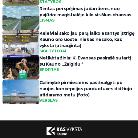
STATYBOS
Rimtas perspėjimas judantiems nuo
pajūrio: magistralėje kilo visiškas chaosas
EISMAS
Keleiviai sako jau parą laiko esantys įstrigę
Kauno oro uoste: niekas nesako, kas
vyksta (atnaujinta)
SKAITYTOJAI
Netikėta žinia: K. Evansas pasirašė sutartį
su Kauno „Žalgiriu“
SPORTAS
Galimybė pirmiesiems pasižvalgyti po
naujos koncepcijos parduotuves didžiojo
atidarymo metu (foto)
VERSLAS