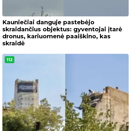
Kauniečiai danguje pastebėjo
skraidančius objektus: gyventojai įtarė
dronus, kariuomenė paaiškino, kas
skraidė
112