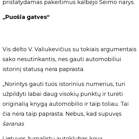
pristatydamas pakeitimus kalbėjo Seimo narys.
„Puošia gatves“
Vis dėlto V. Valiukevičius su tokiais argumentais
sako nesutinkantis, nes gauti automobiliui
istorinį statusą nėra paprasta.
„Norintys gauti tuos istorinius numerius, turi
užpildyti labai daug visokių punktų ir turėti
originalią knygą automobilio ir taip toliau. Tai
čia nėra taip paprasta. Nebus, kad supuvęs
šaranas
Lietuvos žurnalistų autoklubas kovą