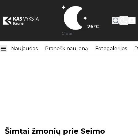
26
°C
Clear
Naujausios
Pranešk naujieną
Fotogalerijos
R
Šimtai žmonių prie Seimo