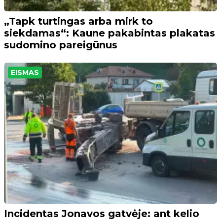
„Tapk turtingas arba mirk to
siekdamas“: Kaune pakabintas plakatas
sudomino pareigūnus
EISMAS
Incidentas Jonavos gatvėje: ant kelio