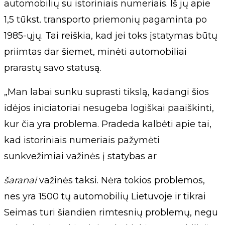
automobilių su istoriniais numeriais. Iš jų apie
1,5 tūkst. transporto priemonių pagaminta po
1985-ųjų. Tai reiškia, kad jei toks įstatymas būtų
priimtas dar šiemet, minėti automobiliai
prarastų savo statusą.
„Man labai sunku suprasti tikslą, kadangi šios
idėjos iniciatoriai nesugeba logiškai paaiškinti,
kur čia yra problema. Pradeda kalbėti apie tai,
kad istoriniais numeriais pažymėti
sunkvežimiai važinės į statybas ar
šaranai
važinės taksi. Nėra tokios problemos,
nes yra 1500 tų automobilių Lietuvoje ir tikrai
Seimas turi šiandien rimtesnių problemų, negu