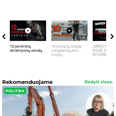
12:25
15:45
10 įsimintinų
10 įtemptų, kraują
„MIRĘS INTER
detektyvinių serialų
stingdančių kino
KODĖL DIDŽIOJ
istorijų
INTERNETO NĖ
Rekomenduojame
Rodyti visus
POLITIKA