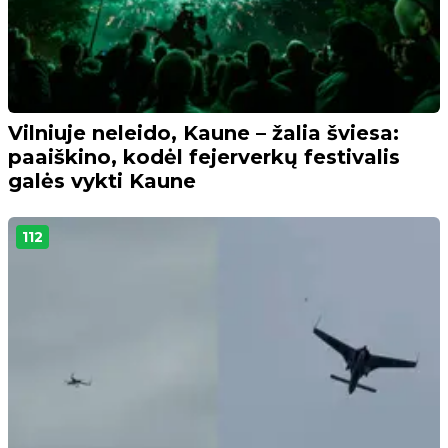
Vilniuje neleido, Kaune – žalia šviesa:
paaiškino, kodėl fejerverkų festivalis
galės vykti Kaune
112