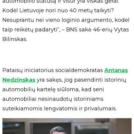
automobilio statusą ir visur yra viskas gerai.
Kodėl Lietuvoje nori nuo 40 metų taikyti?
Nesuprantu nei vieno loginio argumento, kodėl
taip reikėtų padaryti“, – BNS sakė 46-erių Vytas
Bilinskas.
Pataisų iniciatorius socialdemokratas
Antanas
Nedzinskas
yra sakęs, jog pasendinti istorinių
automobilių kartelę siūloma, kad seni
automobiliai nesinaudotų istoriniams
suteikiamomis lengvatomis ir privalumais.