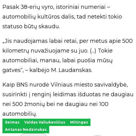
Pasak 38-erių vyro, istoriniai numeriai –
automobilių kultūros dalis, tad netekti tokio
statuso būtų skaudu.
„Jis naudojamas labai retai, per metus apie 500
kilometrų nuvažiuojame su juo. (...) Tokie
automobiliai, manau, labai puošia mūsų
gatves“, – kalbėjo M. Laudanskas.
Kaip BNS nurodė Vilniaus miesto savivaldybė,
susirinkti į renginį leidimas išduotas ne daugiau
nei 500 žmonių bei ne daugiau nei 100
automobilių.
Seimas
Valdas Valiukevičius
Mitingas
Antanas Nedzinskas