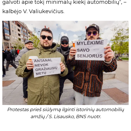
galvoti apie tokį minimalų kiekį automobilių“, –
kalbėjo V. Valiukevičius.
Protestas prieš siūlymą ilginti istorinių automobilių
amžių / S. Lisausko, BNS nuotr.