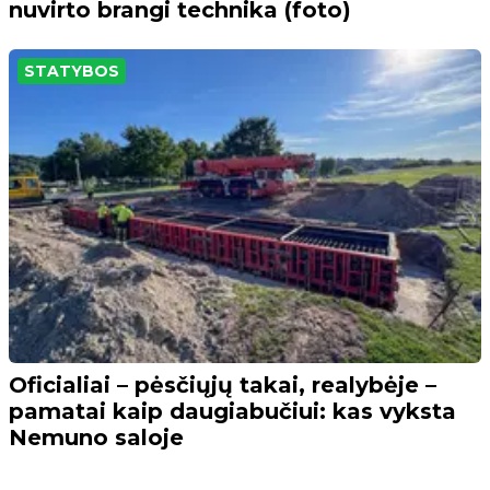
nuvirto brangi technika (foto)
STATYBOS
Oficialiai – pėsčiųjų takai, realybėje –
pamatai kaip daugiabučiui: kas vyksta
Nemuno saloje