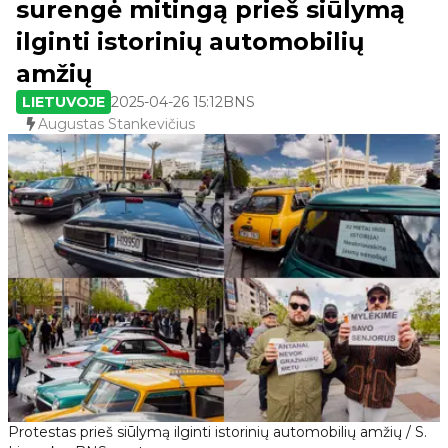
surengė mitingą prieš siūlymą
ilginti istorinių automobilių
amžių
LIETUVOJE
2025-04-26 15:12
BNS
Augustas Stankevičius
Protestas prieš siūlymą ilginti istorinių automobilių amžių / S.