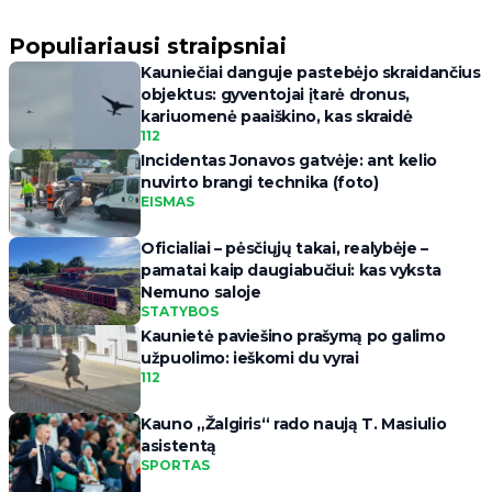
Populiariausi straipsniai
Kauniečiai danguje pastebėjo skraidančius
objektus: gyventojai įtarė dronus,
kariuomenė paaiškino, kas skraidė
112
Incidentas Jonavos gatvėje: ant kelio
nuvirto brangi technika (foto)
EISMAS
Oficialiai – pėsčiųjų takai, realybėje –
pamatai kaip daugiabučiui: kas vyksta
Nemuno saloje
STATYBOS
Kaunietė paviešino prašymą po galimo
užpuolimo: ieškomi du vyrai
112
Kauno „Žalgiris“ rado naują T. Masiulio
asistentą
SPORTAS