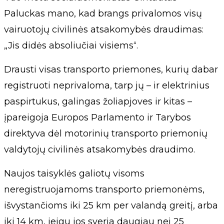
Paluckas mano, kad brangs privalomos visų
vairuotojų civilinės atsakomybės draudimas:
„Jis didės absoliučiai visiems“.
Drausti visas transporto priemones, kurių dabar
registruoti neprivaloma, tarp jų – ir elektrinius
paspirtukus, galingas žoliapjoves ir kitas –
įpareigoja Europos Parlamento ir Tarybos
direktyva dėl motorinių transporto priemonių
valdytojų civilinės atsakomybės draudimo.
Naujos taisyklės galiotų visoms
neregistruojamoms transporto priemonėms,
išvystančioms iki 25 km per valandą greitį, arba
iki 14 km, jeigu jos sveria daugiau nei 25