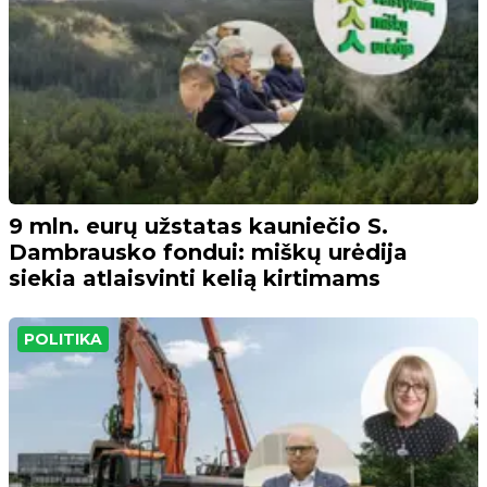
9 mln. eurų užstatas kauniečio S.
Dambrausko fondui: miškų urėdija
siekia atlaisvinti kelią kirtimams
POLITIKA