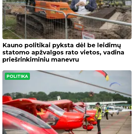
Kauno politikai pyksta dėl be leidimų
statomo apžvalgos rato vietos, vadina
priešrinkiminiu manevru
POLITIKA