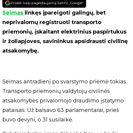
Pridėti kaip pageidaujamą šaltinį „Google“
Seimas
linkęs įpareigoti galingų, bet
neprivalomų registruoti transporto
priemonių, įskaitant elektrinius paspirtukus
ir žoliapjoves, savininkus apsidrausti civilinę
atsakomybę.
Seimas antradienį po svarstymo priėmė tokias
Transporto priemonių valdytojų civilinės
atsakomybės privalomojo draudimo įstatymo
pataisas. Už balsavo 63 parlamentarai, prieš
buvo devyni, o 31 susilaikė.