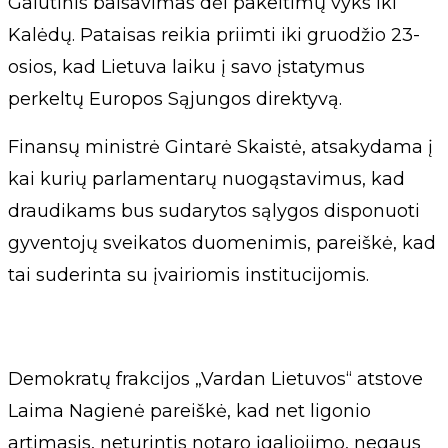
Galutinis balsavimas dėl pakeitimų vyks iki
Kalėdų. Pataisas reikia priimti iki gruodžio 23-
osios, kad Lietuva laiku į savo įstatymus
perkeltų Europos Sąjungos direktyvą.
Finansų ministrė Gintarė Skaistė, atsakydama į
kai kurių parlamentarų nuogąstavimus, kad
draudikams bus sudarytos sąlygos disponuoti
gyventojų sveikatos duomenimis, pareiškė, kad
tai suderinta su įvairiomis institucijomis.
Demokratų frakcijos „Vardan Lietuvos“ atstove
Laima Nagienė pareiškė, kad net ligonio
artimasis, neturintis notaro įgaliojimo, negaus