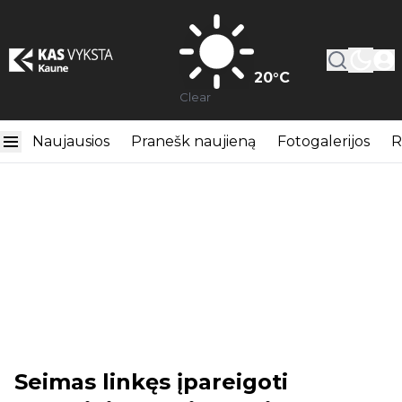
20
°C
Clear
Naujausios
Pranešk naujieną
Fotogalerijos
R
Seimas linkęs įpareigoti