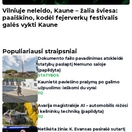
Vilniuje neleido, Kaune – žalia šviesa:
paaiškino, kodėl fejerverkų festivalis
galės vykti Kaune
Populiariausi straipsniai
Dokumento failo pavadinimas atskleidė
statybų paslaptį Nemuno saloje
(papildyta)
STATYBOS
Kaunietė paviešino prašymą po galimo
užpuolimo: ieškomi du vyrai
112
Avarija magistralėje A1 – automobilis rėžėsi
į kelininkų techniką (papildyta)
112
Netikėta žinia: K. Evansas pasirašė sutartį