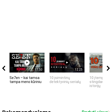
17:50
12:25
Se7en – kai tamsa
10 įsimintinų
10 įtemptų, k
tampa meno kūriniu
detektyvinių serialų
stingdančių k
istorijų