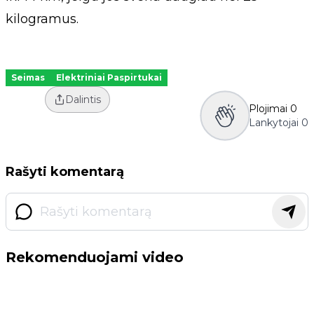
kilogramus.
Seimas
Elektriniai Paspirtukai
Dalintis
Plojimai
0
Lankytojai
0
Rašyti komentarą
Rekomenduojami video