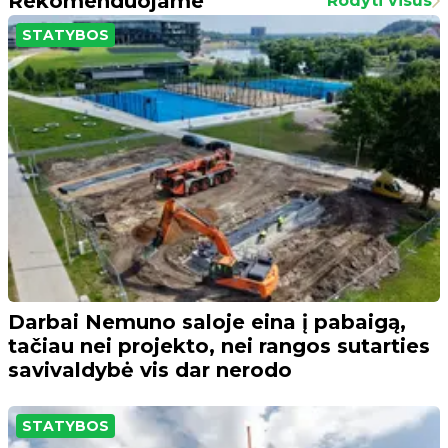
Rekomenduojame
Rodyti visus
STATYBOS
Darbai Nemuno saloje eina į pabaigą,
tačiau nei projekto, nei rangos sutarties
savivaldybė vis dar nerodo
STATYBOS