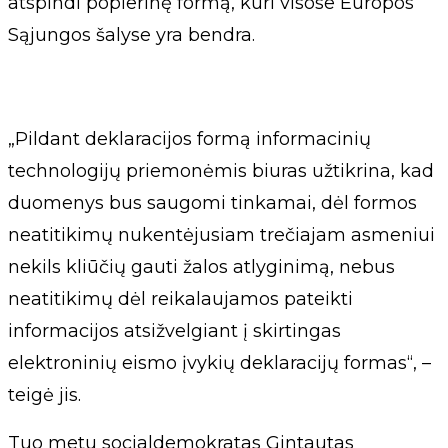
atspindi popierinę formą, kuri visose Europos
Sąjungos šalyse yra bendra.
„Pildant deklaracijos formą informacinių
technologijų priemonėmis biuras užtikrina, kad
duomenys bus saugomi tinkamai, dėl formos
neatitikimų nukentėjusiam trečiajam asmeniui
nekils kliūčių gauti žalos atlyginimą, nebus
neatitikimų dėl reikalaujamos pateikti
informacijos atsižvelgiant į skirtingas
elektroninių eismo įvykių deklaracijų formas“, –
teigė jis.
Tuo metu socialdemokratas Gintautas