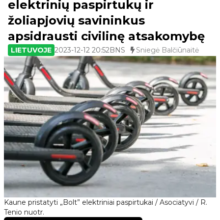
elektrinių paspirtukų ir
žoliapjovių savininkus
apsidrausti civilinę atsakomybę
LIETUVOJE
2023-12-12 20:52
BNS
Sniegė Balčiūnaitė
Kaune pristatyti „Bolt” elektriniai paspirtukai / Asociatyvi / R.
Tenio nuotr.