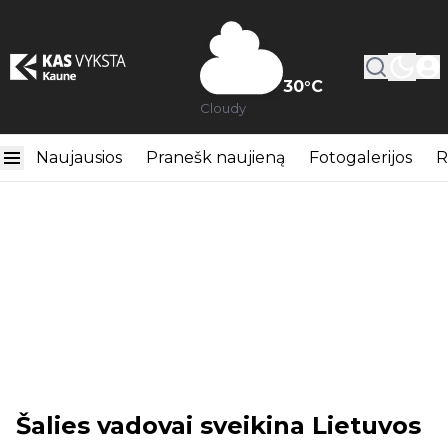
30
°C
Cloudy
Naujausios
Pranešk naujieną
Fotogalerijos
R
Šalies vadovai sveikina Lietuvos