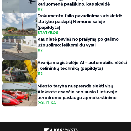
kariuomenė paaiškino, kas skraidė
112
Dokumento failo pavadinimas atskleidė
statybų paslaptį Nemuno saloje
(papildyta)
STATYBOS
Kaunietė paviešino prašymą po galimo
užpuolimo: ieškomi du vyrai
112
Avarija magistralėje A1 – automobilis rėžėsi
į kelininkų techniką (papildyta)
112
Miesto taryba nusprendė siekti visų
Aleksote esančio seniausio Lietuvoje
aerodromo paslaugų apmokestinimo
POLITIKA