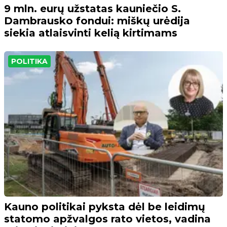
9 mln. eurų užstatas kauniečio S.
Dambrausko fondui: miškų urėdija
siekia atlaisvinti kelią kirtimams
POLITIKA
Kauno politikai pyksta dėl be leidimų
statomo apžvalgos rato vietos, vadina