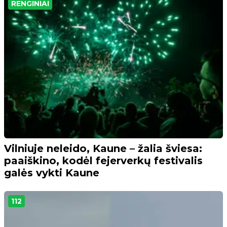
RENGINIAI
Vilniuje neleido, Kaune – žalia šviesa:
paaiškino, kodėl fejerverkų festivalis
galės vykti Kaune
112