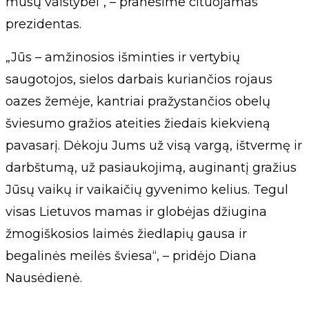
mūsų valstybei“, – pranešime cituojamas
prezidentas.
„Jūs – amžinosios išminties ir vertybių
saugotojos, sielos darbais kuriančios rojaus
oazes žemėje, kantriai pražystančios obelų
šviesumo gražios ateities žiedais kiekvieną
pavasarį. Dėkoju Jums už visą vargą, ištvermę ir
darbštumą, už pasiaukojimą, auginantį gražius
Jūsų vaikų ir vaikaičių gyvenimo kelius. Tegul
visas Lietuvos mamas ir globėjas džiugina
žmogiškosios laimės žiedlapių gausa ir
begalinės meilės šviesa“, – pridėjo Diana
Nausėdienė.