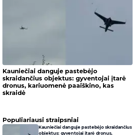
Kauniečiai danguje pastebėjo
skraidančius objektus: gyventojai įtarė
dronus, kariuomenė paaiškino, kas
skraidė
Populiariausi straipsniai
Kauniečiai danguje pastebėjo skraidančius
objektus: gyventojai įtarė dronus,