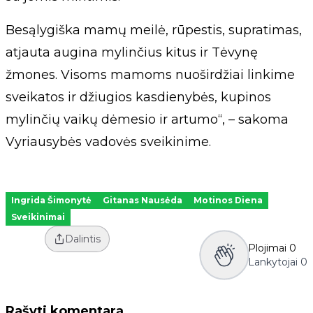
Besąlygiška mamų meilė, rūpestis, supratimas,
atjauta augina mylinčius kitus ir Tėvynę
žmones. Visoms mamoms nuoširdžiai linkime
sveikatos ir džiugios kasdienybės, kupinos
mylinčių vaikų dėmesio ir artumo“, – sakoma
Vyriausybės vadovės sveikinime.
Ingrida Šimonytė
Gitanas Nausėda
Motinos Diena
Sveikinimai
Dalintis
Plojimai
0
Lankytojai
0
Rašyti komentarą