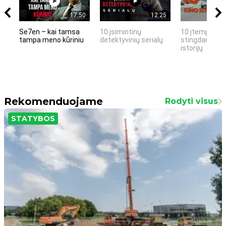
17:50
12:25
Se7en – kai tamsa
10 įsimintinų
10 įtemptų, k
tampa meno kūriniu
detektyvinių serialų
stingdančių k
istorijų
Rekomenduojame
Rodyti visus
STATYBOS