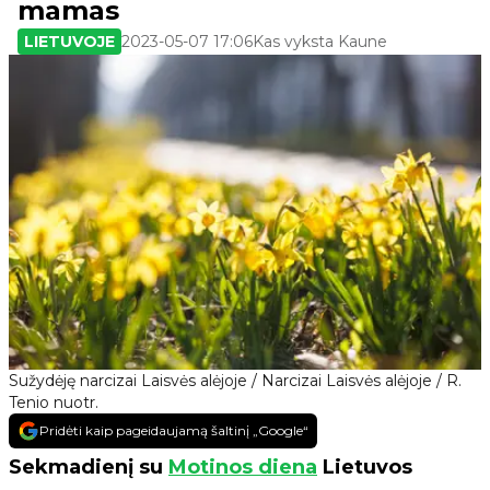
mamas
LIETUVOJE
2023-05-07 17:06
Kas vyksta Kaune
Sužydėję narcizai Laisvės alėjoje / Narcizai Laisvės alėjoje / R.
Tenio nuotr.
Pridėti kaip pageidaujamą šaltinį „Google“
Sekmadienį su
Motinos diena
Lietuvos