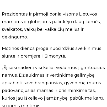
Prezidentas ir pirmoji ponia visoms Lietuvos
mamoms ir globėjoms palinkėjo daug laimės,
sveikatos, vaikų bei vaikaičių meilės ir
dėkingumo.
Motinos dienos proga nuoširdžius sveikinimus
siuntė ir premjerė I. Šimonytė.
„Šį sekmadienį visi keliai veda mus į gimtuosius
namus. Džiaukimės ir vertinkime galimybę
apkabinti savo brangiausias, gyvenimą mums
padovanojusias mamas ir prisiminkime tas,
kurios jau iškeliavo į amžinybę, pabūkime kartu
su jomis mintimis.