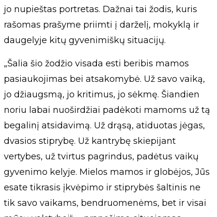
jo nupieštas portretas. Dažnai tai žodis, kuris
rašomas prašyme priimti į darželį, mokyklą ir
daugelyje kitų gyvenimiškų situacijų.
„Šalia šio žodžio visada esti beribis mamos
pasiaukojimas bei atsakomybė. Už savo vaiką,
jo džiaugsmą, jo kritimus, jo sėkmę. Šiandien
noriu labai nuoširdžiai padėkoti mamoms už tą
begalinį atsidavimą. Už drąsą, atiduotas jėgas,
dvasios stiprybę. Už kantrybę skiepijant
vertybes, už tvirtus pagrindus, padėtus vaikų
gyvenimo kelyje. Mielos mamos ir globėjos, Jūs
esate tikrasis įkvėpimo ir stiprybės šaltinis ne
tik savo vaikams, bendruomenėms, bet ir visai