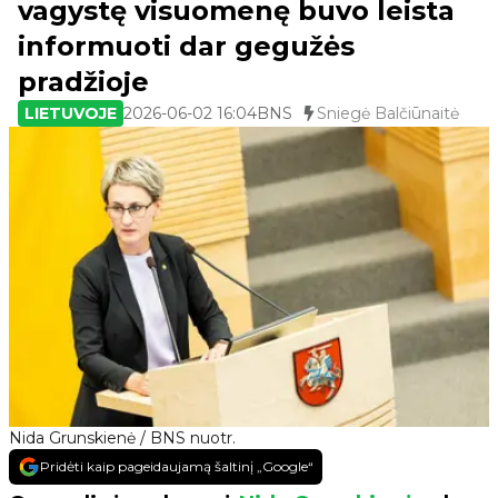
vagystę visuomenę buvo leista
informuoti dar gegužės
pradžioje
LIETUVOJE
2026-06-02 16:04
BNS
Sniegė Balčiūnaitė
Nida Grunskienė / BNS nuotr.
Pridėti kaip pageidaujamą šaltinį „Google“