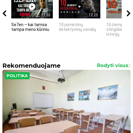
17:50
12:25
Se7en – kai tamsa
10 įsimintinų
10 įtemptų, k
tampa meno kūriniu
detektyvinių serialų
stingdančių k
istorijų
Rekomenduojame
Rodyti visus
POLITIKA