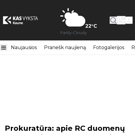
22
°C
Partly-Cloudy
Naujausios
Pranešk naujieną
Fotogalerijos
R
Prokuratūra: apie RC duomenų