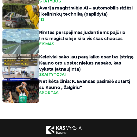
STATYBOS
Avarija magistralėje A1 – automobilis rėžėsi
į kelininkų techniką (papildyta)
112
Rimtas perspėjimas judantiems pajūrio
link: magistralėje kilo visiškas chaosas
EISMAS
Keleiviai sako jau parą laiko esantys įstrigę
Kauno oro uoste: niekas nesako, kas
vyksta (atnaujinta)
SKAITYTOJAI
Netikėta žinia: K. Evansas pasirašė sutartį
su Kauno „Žalgiriu“
SPORTAS