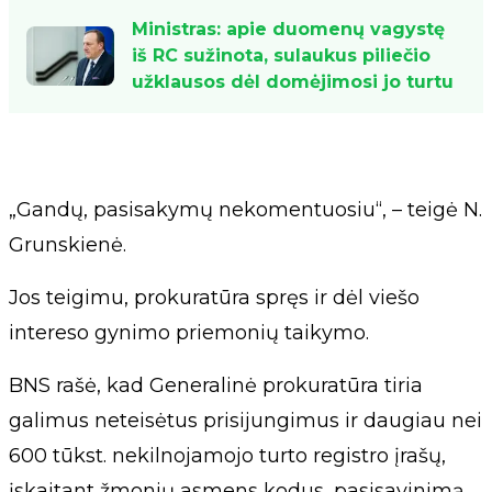
Ministras: apie duomenų vagystę
iš RC sužinota, sulaukus piliečio
užklausos dėl domėjimosi jo turtu
„Gandų, pasisakymų nekomentuosiu“, – teigė N.
Grunskienė.
Jos teigimu, prokuratūra spręs ir dėl viešo
intereso gynimo priemonių taikymo.
BNS rašė, kad Generalinė prokuratūra tiria
galimus neteisėtus prisijungimus ir daugiau nei
600 tūkst. nekilnojamojo turto registro įrašų,
įskaitant žmonių asmens kodus, pasisavinimą.