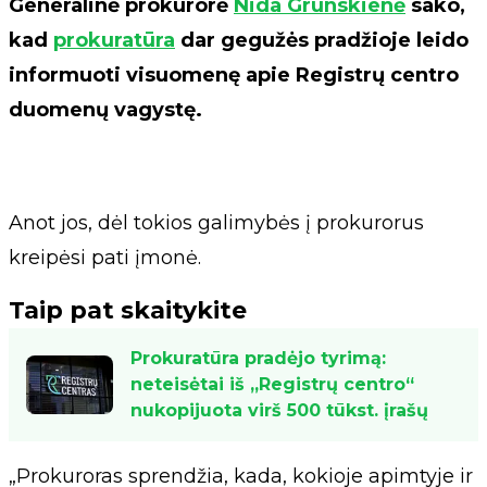
Generalinė prokurorė
Nida Grunskienė
sako,
kad
prokuratūra
dar gegužės pradžioje leido
informuoti visuomenę apie Registrų centro
duomenų vagystę.
Anot jos, dėl tokios galimybės į prokurorus
kreipėsi pati įmonė.
Taip pat skaitykite
Prokuratūra pradėjo tyrimą:
neteisėtai iš „Registrų centro“
nukopijuota virš 500 tūkst. įrašų
„Prokuroras sprendžia, kada, kokioje apimtyje ir