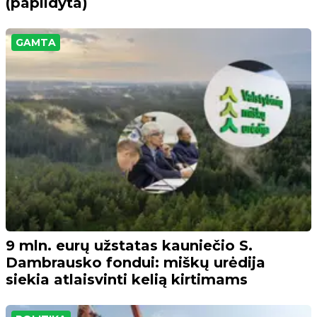
(papildyta)
GAMTA
9 mln. eurų užstatas kauniečio S.
Dambrausko fondui: miškų urėdija
siekia atlaisvinti kelią kirtimams