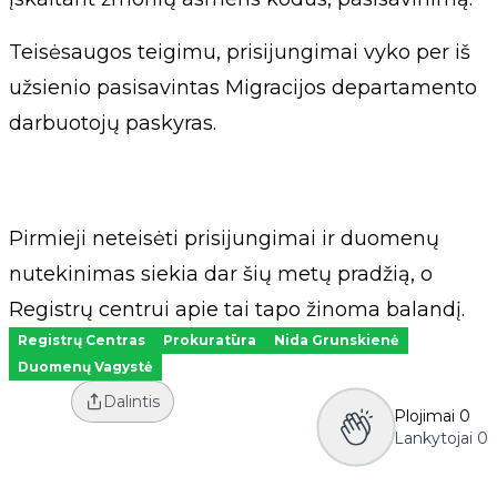
Teisėsaugos teigimu, prisijungimai vyko per iš
užsienio pasisavintas Migracijos departamento
darbuotojų paskyras.
Pirmieji neteisėti prisijungimai ir duomenų
nutekinimas siekia dar šių metų pradžią, o
Registrų centrui apie tai tapo žinoma balandį.
Registrų Centras
Prokuratūra
Nida Grunskienė
Duomenų Vagystė
Dalintis
Plojimai
0
Lankytojai
0