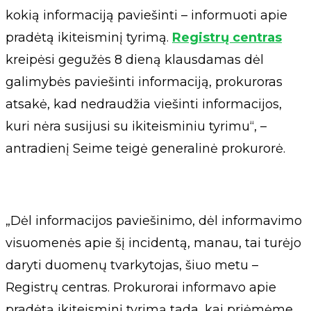
kokią informaciją paviešinti – informuoti apie
pradėtą ikiteisminį tyrimą.
Registrų centras
kreipėsi gegužės 8 dieną klausdamas dėl
galimybės paviešinti informaciją, prokuroras
atsakė, kad nedraudžia viešinti informacijos,
kuri nėra susijusi su ikiteisminiu tyrimu“, –
antradienį Seime teigė generalinė prokurorė.
„Dėl informacijos paviešinimo, dėl informavimo
visuomenės apie šį incidentą, manau, tai turėjo
daryti duomenų tvarkytojas, šiuo metu –
Registrų centras. Prokurorai informavo apie
pradėtą ikiteisminį tyrimą tada, kai priėmėme