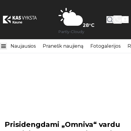
28
°C
Partly-Cloudy
Naujausios
Pranešk naujieną
Fotogalerijos
R
Prisidengdami „Omniva“ vardu