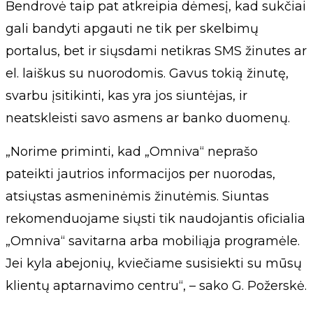
Bendrovė taip pat atkreipia dėmesį, kad sukčiai
gali bandyti apgauti ne tik per skelbimų
portalus, bet ir siųsdami netikras SMS žinutes ar
el. laiškus su nuorodomis. Gavus tokią žinutę,
svarbu įsitikinti, kas yra jos siuntėjas, ir
neatskleisti savo asmens ar banko duomenų.
„Norime priminti, kad „Omniva“ neprašo
pateikti jautrios informacijos per nuorodas,
atsiųstas asmeninėmis žinutėmis. Siuntas
rekomenduojame siųsti tik naudojantis oficialia
„Omniva“ savitarna arba mobiliąja programėle.
Jei kyla abejonių, kviečiame susisiekti su mūsų
klientų aptarnavimo centru“, – sako G. Požerskė.