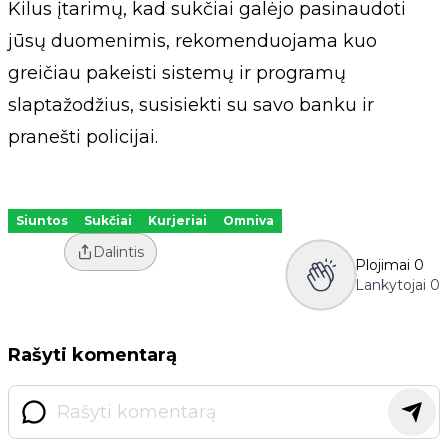
Kilus įtarimų, kad sukčiai galėjo pasinaudoti
jūsų duomenimis, rekomenduojama kuo
greičiau pakeisti sistemų ir programų
slaptažodžius, susisiekti su savo banku ir
pranešti policijai.
Siuntos
Sukčiai
Kurjeriai
Omniva
Dalintis
Plojimai
0
Lankytojai
0
Rašyti komentarą