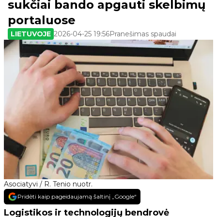
sukčiai bando apgauti skelbimų
portaluose
LIETUVOJE
2026-04-25 19:56
Pranešimas spaudai
Asociatyvi / R. Tenio nuotr.
Pridėti kaip pageidaujamą šaltinį „Google“
Logistikos ir technologijų bendrovė