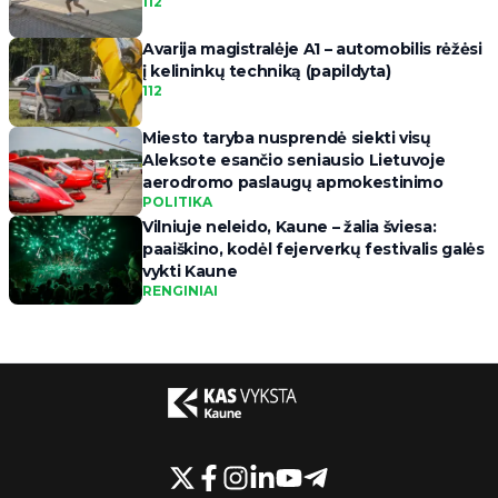
112
Avarija magistralėje A1 – automobilis rėžėsi
į kelininkų techniką (papildyta)
112
Miesto taryba nusprendė siekti visų
Aleksote esančio seniausio Lietuvoje
aerodromo paslaugų apmokestinimo
POLITIKA
Vilniuje neleido, Kaune – žalia šviesa:
paaiškino, kodėl fejerverkų festivalis galės
vykti Kaune
RENGINIAI