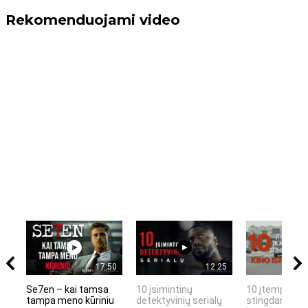
Rekomenduojami video
17:50
12:25
Se7en – kai tamsa
10 įsimintinų
10 įtemptų, k
tampa meno kūriniu
detektyvinių serialų
stingdančių k