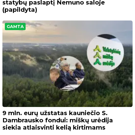
statybų paslaptį Nemuno saloje
(papildyta)
GAMTA
9 mln. eurų užstatas kauniečio S.
Dambrausko fondui: miškų urėdija
siekia atlaisvinti kelią kirtimams