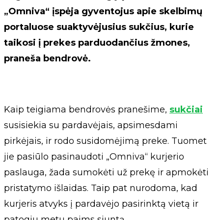
„Omniva“ įspėja gyventojus apie skelbimų
portaluose suaktyvėjusius sukčius, kurie
taikosi į prekes parduodančius žmones,
praneša bendrovė.
Kaip teigiama bendrovės pranešime,
sukčiai
susisiekia su pardavėjais, apsimesdami
pirkėjais, ir rodo susidomėjimą preke. Tuomet
jie pasiūlo pasinaudoti „Omniva“ kurjerio
paslauga, žada sumokėti už prekę ir apmokėti
pristatymo išlaidas. Taip pat nurodoma, kad
kurjeris atvyks į pardavėjo pasirinktą vietą ir
patogiu metu paims siuntą.