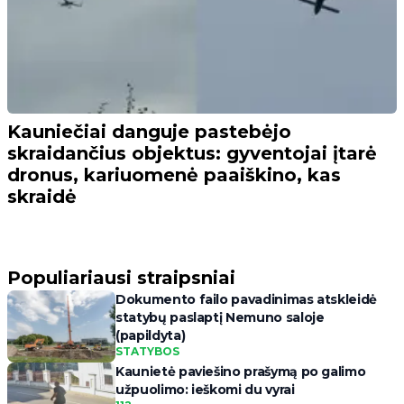
Kauniečiai danguje pastebėjo
skraidančius objektus: gyventojai įtarė
dronus, kariuomenė paaiškino, kas
skraidė
Populiariausi straipsniai
Dokumento failo pavadinimas atskleidė
statybų paslaptį Nemuno saloje
(papildyta)
STATYBOS
Kaunietė paviešino prašymą po galimo
užpuolimo: ieškomi du vyrai