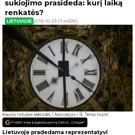
sukiojimo prasideda: kurį laiką
renkatės?
LIETUVOJE
2018-10-29 21:44
BNS
Kauno rotušės laikrodis / Asociatyvi / R. Tenio nuotr.
Pridėti kaip pageidaujamą šaltinį „Google“
Lietuvoje pradedama reprezentatyvi