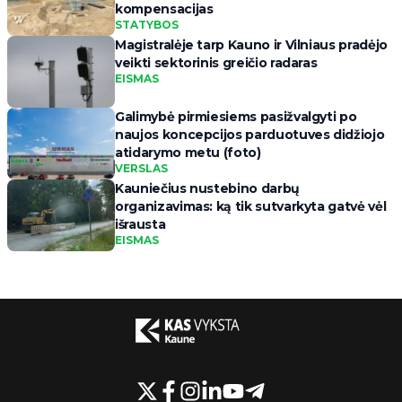
kompensacijas
STATYBOS
Magistralėje tarp Kauno ir Vilniaus pradėjo
veikti sektorinis greičio radaras
EISMAS
Galimybė pirmiesiems pasižvalgyti po
naujos koncepcijos parduotuves didžiojo
atidarymo metu (foto)
VERSLAS
Kauniečius nustebino darbų
organizavimas: ką tik sutvarkyta gatvė vėl
išrausta
EISMAS