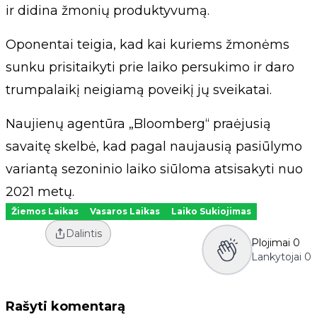
ir didina žmonių produktyvumą.
Oponentai teigia, kad kai kuriems žmonėms
sunku prisitaikyti prie laiko persukimo ir daro
trumpalaikį neigiamą poveikį jų sveikatai.
Naujienų agentūra „Bloomberg“ praėjusią
savaitę skelbė, kad pagal naujausią pasiūlymo
variantą sezoninio laiko siūloma atsisakyti nuo
2021 metų.
Žiemos Laikas
Vasaros Laikas
Laiko Sukiojimas
Dalintis
Plojimai
0
Lankytojai
0
Rašyti komentarą