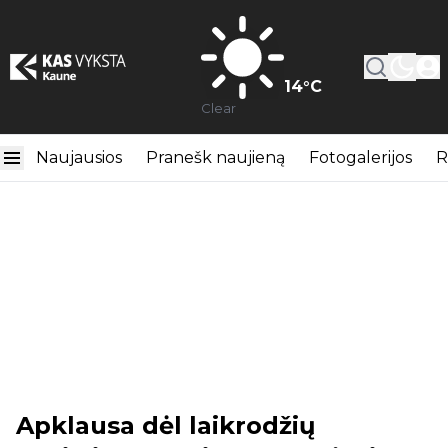
14
°C
Clear
Naujausios
Pranešk naujieną
Fotogalerijos
R
Apklausa dėl laikrodžių