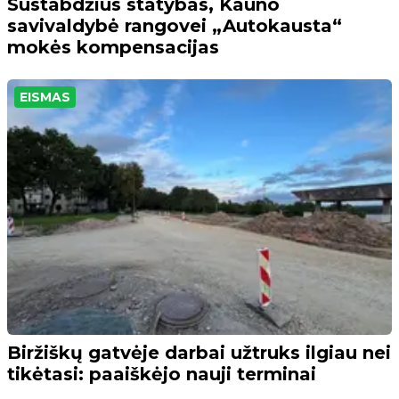
Sustabdžius statybas, Kauno
savivaldybė rangovei „Autokausta“
mokės kompensacijas
EISMAS
Biržiškų gatvėje darbai užtruks ilgiau nei
tikėtasi: paaiškėjo nauji terminai