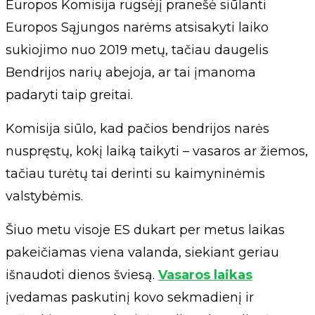
Europos Komisija rugsėjį pranešė siūlanti
Europos Sąjungos narėms atsisakyti laiko
sukiojimo nuo 2019 metų, tačiau daugelis
Bendrijos narių abejoja, ar tai įmanoma
padaryti taip greitai.
Komisija siūlo, kad pačios bendrijos narės
nuspręstų, kokį laiką taikyti – vasaros ar žiemos,
tačiau turėtų tai derinti su kaimyninėmis
valstybėmis.
Šiuo metu visoje ES dukart per metus laikas
pakeičiamas viena valanda, siekiant geriau
išnaudoti dienos šviesą.
Vasaros laikas
įvedamas paskutinį kovo sekmadienį ir