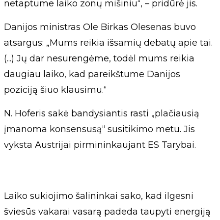
netaptume laiko zonų mišiniu“, – pridūrė jis.
Danijos ministras Ole Birkas Olesenas buvo
atsargus: „Mums reikia išsamių debatų apie tai.
(...) Jų dar nesurengėme, todėl mums reikia
daugiau laiko, kad pareikštume Danijos
poziciją šiuo klausimu.“
N. Hoferis sakė bandysiantis rasti „plačiausią
įmanoma konsensusą“ susitikimo metu. Jis
vyksta Austrijai pirmininkaujant ES Tarybai.
Laiko sukiojimo šalininkai sako, kad ilgesni
šviesūs vakarai vasarą padeda taupyti energiją