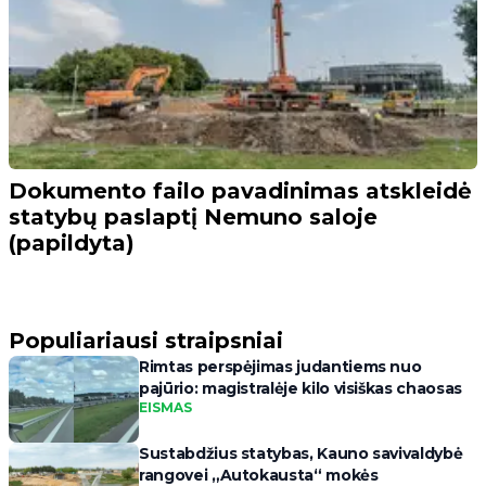
Dokumento failo pavadinimas atskleidė
statybų paslaptį Nemuno saloje
(papildyta)
Populiariausi straipsniai
Rimtas perspėjimas judantiems nuo
pajūrio: magistralėje kilo visiškas chaosas
EISMAS
Sustabdžius statybas, Kauno savivaldybė
rangovei „Autokausta“ mokės