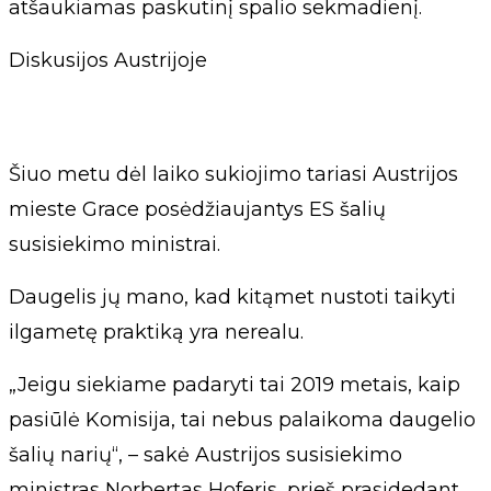
atšaukiamas paskutinį spalio sekmadienį.
Diskusijos Austrijoje
Šiuo metu dėl laiko sukiojimo tariasi Austrijos
mieste Grace posėdžiaujantys ES šalių
susisiekimo ministrai.
Daugelis jų mano, kad kitąmet nustoti taikyti
ilgametę praktiką yra nerealu.
„Jeigu siekiame padaryti tai 2019 metais, kaip
pasiūlė Komisija, tai nebus palaikoma daugelio
šalių narių“, – sakė Austrijos susisiekimo
ministras Norbertas Hoferis, prieš prasidedant