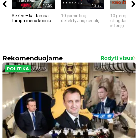
17:50
12:25
Se7en – kai tamsa
10 įsimintinų
10 įtemptų, k
tampa meno kūriniu
detektyvinių serialų
stingdančių k
istorijų
Rekomenduojame
Rodyti visus
POLITIKA