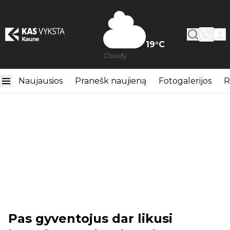
19
°C
Cloudy
Naujausios
Pranešk naujieną
Fotogalerijos
R
Pas gyventojus dar likusi