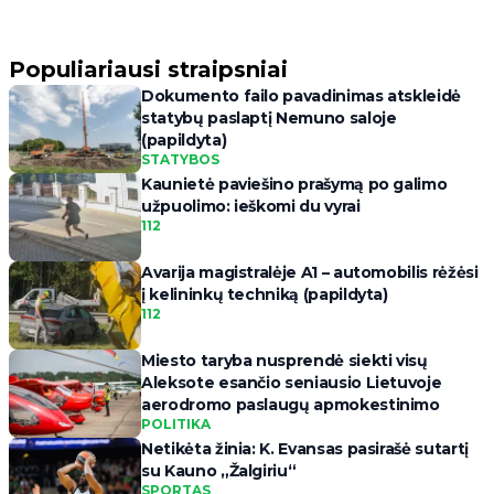
Populiariausi straipsniai
Dokumento failo pavadinimas atskleidė
statybų paslaptį Nemuno saloje
(papildyta)
STATYBOS
Kaunietė paviešino prašymą po galimo
užpuolimo: ieškomi du vyrai
112
Avarija magistralėje A1 – automobilis rėžėsi
į kelininkų techniką (papildyta)
112
Miesto taryba nusprendė siekti visų
Aleksote esančio seniausio Lietuvoje
aerodromo paslaugų apmokestinimo
POLITIKA
Netikėta žinia: K. Evansas pasirašė sutartį
su Kauno „Žalgiriu“
SPORTAS