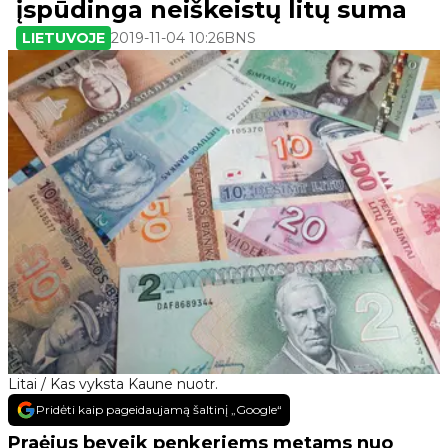
įspūdinga neiškeistų litų suma
LIETUVOJE
2019-11-04 10:26
BNS
Litai / Kas vyksta Kaune nuotr.
Pridėti kaip pageidaujamą šaltinį „Google“
Praėjus beveik penkeriems metams nuo