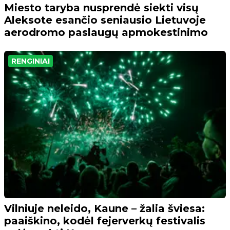
Miesto taryba nusprendė siekti visų
Aleksote esančio seniausio Lietuvoje
aerodromo paslaugų apmokestinimo
RENGINIAI
Vilniuje neleido, Kaune – žalia šviesa:
paaiškino, kodėl fejerverkų festivalis