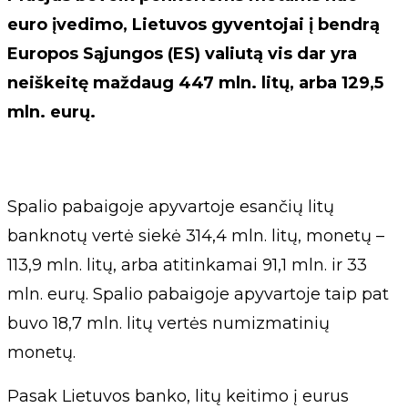
euro įvedimo, Lietuvos gyventojai į bendrą
Europos Sąjungos (ES) valiutą vis dar yra
neiškeitę maždaug 447 mln. litų, arba 129,5
mln. eurų.
Spalio pabaigoje apyvartoje esančių litų
banknotų vertė siekė 314,4 mln. litų, monetų –
113,9 mln. litų, arba atitinkamai 91,1 mln. ir 33
mln. eurų. Spalio pabaigoje apyvartoje taip pat
buvo 18,7 mln. litų vertės numizmatinių
monetų.
Pasak Lietuvos banko, litų keitimo į eurus