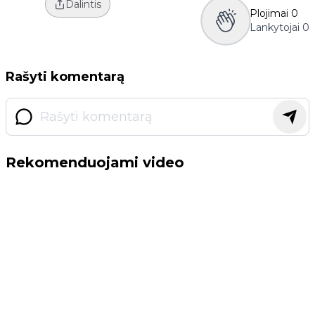
Dalintis
Plojimai
0
Lankytojai
0
Rašyti komentarą
Rekomenduojami video