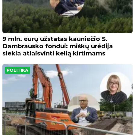
9 mln. eurų užstatas kauniečio S.
Dambrausko fondui: miškų urėdija
siekia atlaisvinti kelią kirtimams
POLITIKA