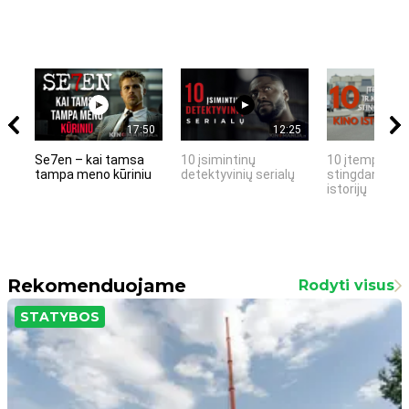
17:50
12:25
Se7en – kai tamsa
10 įsimintinų
10 įtemptų, k
tampa meno kūriniu
detektyvinių serialų
stingdančių k
istorijų
Rekomenduojame
Rodyti visus
STATYBOS