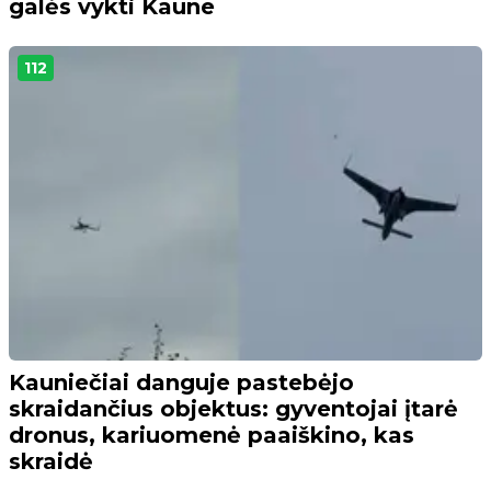
galės vykti Kaune
112
Kauniečiai danguje pastebėjo
skraidančius objektus: gyventojai įtarė
dronus, kariuomenė paaiškino, kas
skraidė