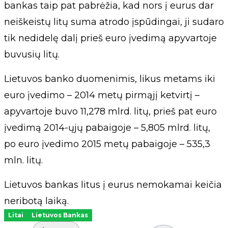
bankas taip pat pabrėžia, kad nors į eurus dar
neiškeistų litų suma atrodo įspūdingai, ji sudaro
tik nedidelę dalį prieš euro įvedimą apyvartoje
buvusių litų.
Lietuvos banko duomenimis, likus metams iki
euro įvedimo – 2014 metų pirmąjį ketvirtį –
apyvartoje buvo 11,278 mlrd. litų, prieš pat euro
įvedimą 2014-ųjų pabaigoje – 5,805 mlrd. litų,
po euro įvedimo 2015 metų pabaigoje – 535,3
mln. litų.
Lietuvos bankas litus į eurus nemokamai keičia
neribotą laiką.
Litai
Lietuvos Bankas